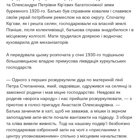
та Олександри Петрівни Кір’євих багатосніжної зими
буремного 1920-го. Батько був справним ковалем і славився
своїм украй потрібним ремеслом на всю округу. Спочатку
Кір’єви, як і решта селян, господарювали на власній землі.
Пізніше, після колективізації, батькова справа знадобилося і в
місцевому колгоспі. Мати трудилася дояркою і водночас
куховарила для механізаторів.
А передувала цьому розпочата у січні 1930-го тодішньою
більшовицькою владою примусова ліквідація куркульських
господарств.
— Одного з перших розкуркулили діда по материній лінії
Петра Степаненка, який, овдовівши, одружився на селянці із
заможної родини і мав міцне господарство. Невдовзі як
родичів «ворога народу» і нас прийшли розкуркулювати, — з
гіркотою в голосі пригадує Анастасія Олександрівна. —
Батька зачинили в хаті, щоб не заважав, а мішки із зерном
запопадливі акти-вісти почали вантажити на підводу. З обори
та хліва вивели живність. Тоді на нашому подвір’ї безбоязно
господарював озброєний загін на чолі з «присланими з
центру уповноваженими» спільно з місцевим начальством.