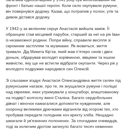
фронт і батько нашої героїні. Коли село окупували румуни,
він повернувся додому. Казав, що потрапив у полон, утік та
дивом дістався додому.
У 1942-у за велінням серця Анастасія вийшла заміж. Її
обранцем став місцевий парубок, старший за неї на рік Іван
із незаможної родини. Попри війну, справили весілля зі
скромним застіллям та музиками. Як мовиться, життя
тривало. Дід Микита Кір’єв, який мав п’ятеро синів і двох
доньок, обдарував молодят корівчиною, вівцями та іншою
живністю, яку ще не встигли відібрати окупанти. Через рік у
молодого подружжя народився син Олексій.
Зі сльозами згадує Анастасія Олександрівна життя селян під
румунським нагаєм, про те, як знущалися румуни і поліцаї
над євреями, яких утримували у концтаборі, влаштованому
на подвір’ї колгоспу імені Сталіна. Багато сердобольних
дівчат і жіночок намагалися допомогти нужденним, але
охоронці великими дрючками відганяли від огорожі тих, хто
пробував передати голодним хоч крихту хліба. Нещадно
шмагали й ув’язнених полонених. За спогадами очевидців,
тоді за колючим дротом загинуло багато тисяч невинних