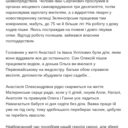
шовкопрядством. Чоловік Іван Сергійович прослужив в
органах місцевого самоврядування три десятиліття, потім
нараховував зарплату вчителям, а з відкриттям лікарні у
новоствореному селищі Зеленогірське працював там
комірником, мабуть, до 75 чи й більше літ. На роботу з дому
ходив пішки. Якось постраждав на пожежі і довго лікував
опіки. Відтоді роботу полишив, займався власним
господарством.
Головним у житті Анастасії та Івана Унтілових були діти, яким
вони віддавали все до останнього. Син Олексій пішов
працювати водієм, а донька Ольга ви-вчилася у
Первомайському на медсестру. Батьки обом справили
весілля, допомогли збудувати гарні садиби…
Анастасія Олександрівна рідко скаржиться на життя.
Материнське серце радіє, коли у її дітей, онуків Алли, Наталі,
Анатолія та правнуків Олега і Ганни усе ладиться.
Намагається бабуся ні дня сидіти без діла. Важка праця їй
уже не під силу, тому здебільшого перебирає часник, цибулю
чи теребить квасолю.
Невблаганний час посріблив нашій героїні скроні, але зберіг