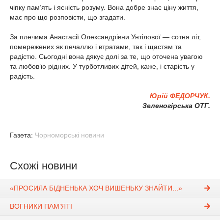
чіпку пам’ять і ясність розуму. Вона добре знає ціну життя,
має про що розповісти, що згадати.
За плечима Анастасії Олександрівни Унтілової — сотня літ,
помережених як печаллю і втратами, так і щастям та
радістю. Сьогодні вона дякує долі за те, що оточена увагою
та любов’ю рідних. У турботливих дітей, каже, і старість у
радість.
Юрій ФЕДОРЧУК.
Зеленогірська ОТГ.
Газета:
Чорноморські новини
Схожі новини
«ПРОСИЛА БІДНЕНЬКА ХОЧ ВИШЕНЬКУ ЗНАЙТИ...»
ВОГНИКИ ПАМ’ЯТІ