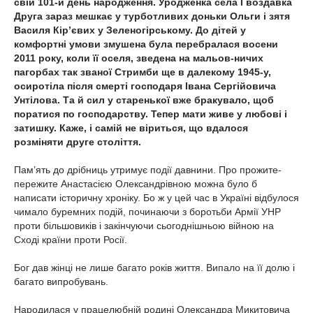
свій 101-й день народження. Уродженка села Гвоздавка
Друга зараз мешкає у турботливих доньки Ольги і зятя
Василя Кір’євих у Зеленогірському. До дітей у
комфортні умови змушена була перебралася восени
2011 року, коли її оселя, зведена на мальов-ничих
пагорбах так званої Стримби ще в далекому 1945-у,
осиротіла після смерті господаря Івана Сергійовича
Унтілова. Та й сил у старенької вже бракувало, щоб
поратися по господарству. Тепер мати живе у любові і
затишку. Каже, і самій не віриться, що вдалося
розміняти друге століття.
Пам’ять до дрібниць утримує події давнини. Про прожите-
пережите Анастасією Олександрівною можна було б
написати історичну хроніку. Бо ж у цей час в Україні відбулося
чимало буремних подій, починаючи з боротьби Армії УНР
проти більшовиків і закінчуючи сьогоднішньою війною на
Сході країни проти Росії.
Бог дав жінці не лише багато років життя. Випало на її долю і
багато випробувань.
Народилася у працелюбній родині Олександра Микитовича