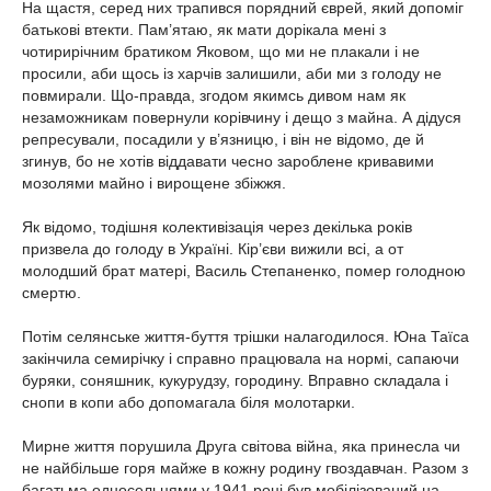
На щастя, серед них трапився порядний єврей, який допоміг
батькові втекти. Пам’ятаю, як мати дорікала мені з
чотирирічним братиком Яковом, що ми не плакали і не
просили, аби щось із харчів залишили, аби ми з голоду не
повмирали. Що-правда, згодом якимсь дивом нам як
незаможникам повернули корівчину і дещо з майна. А дідуся
репресували, посадили у в’язницю, і він не відомо, де й
згинув, бо не хотів віддавати чесно зароблене кривавими
мозолями майно і вирощене збіжжя.
Як відомо, тодішня колективізація через декілька років
призвела до голоду в Україні. Кір’єви вижили всі, а от
молодший брат матері, Василь Степаненко, помер голодною
смертю.
Потім селянське життя-буття трішки налагодилося. Юна Таїса
закінчила семирічку і справно працювала на нормі, сапаючи
буряки, соняшник, кукурудзу, городину. Вправно складала і
снопи в копи або допомагала біля молотарки.
Мирне життя порушила Друга світова війна, яка принесла чи
не найбільше горя майже в кожну родину гвоздавчан. Разом з
багатьма односельцями у 1941 році був мобілізований на