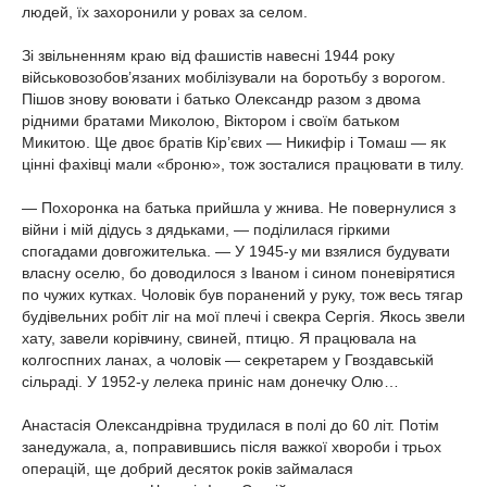
людей, їх захоронили у ровах за селом.
Зі звільненням краю від фашистів навесні 1944 року
військовозобов’язаних мобілізували на боротьбу з ворогом.
Пішов знову воювати і батько Олександр разом з двома
рідними братами Миколою, Віктором і своїм батьком
Микитою. Ще двоє братів Кір’євих — Никифір і Томаш — як
цінні фахівці мали «броню», тож зосталися працювати в тилу.
— Похоронка на батька прийшла у жнива. Не повернулися з
війни і мій дідусь з дядьками, — поділилася гіркими
спогадами довгожителька. — У 1945-у ми взялися будувати
власну оселю, бо доводилося з Іваном і сином поневірятися
по чужих кутках. Чоловік був поранений у руку, тож весь тягар
будівельних робіт ліг на мої плечі і свекра Сергія. Якось звели
хату, завели корівчину, свиней, птицю. Я працювала на
колгоспних ланах, а чоловік — секретарем у Гвоздавській
сільраді. У 1952-у лелека приніс нам донечку Олю…
Анастасія Олександрівна трудилася в полі до 60 літ. Потім
занедужала, а, поправившись після важкої хвороби і трьох
операцій, ще добрий десяток років займалася