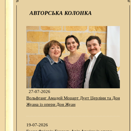
АВТОРСЬКА КОЛОНКА
27-07-2026
Вольфганг Амадей Моцарт Дует Церліни та Дон
Жуана із опери Дон Жуан
19-07-2026