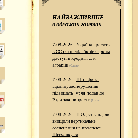
НАЙВАЖЛИВІШЕ
в одеських газетах
7-08-2026
Україна просить
в ЄС сотні мільйонів євро на
доступні кредити для
аграріїв
(Слово)
7-08-2026
Штрафи за
адмінправопорушення
підвищать: уряд подав до
Ради законопроєкт
(Слово)
7-08-2026
В Одесі вандали
знищили вертикальне
озеленення на проспекті
Шевченку та