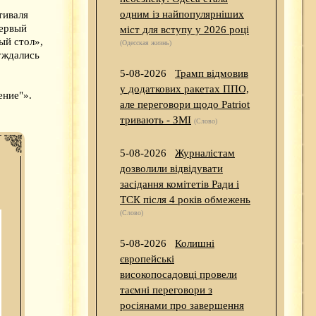
одним із найпопулярніших
тиваля
Первый
міст для вступу у 2026 році
ый стол»,
(Одесская жизнь)
уждались
5-08-2026
Трамп відмовив
у додаткових ракетах ППО,
ение"».
але переговори щодо Patriot
тривають - ЗМІ
(Слово)
5-08-2026
Журналістам
дозволили відвідувати
засідання комітетів Ради і
ТСК після 4 років обмежень
(Слово)
5-08-2026
Колишні
європейські
високопосадовці провели
таємні переговори з
росіянами про завершення