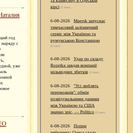
та клавесину в Одеській
кірсі
(Слово)
Наталия
6-08-2026
Maersk запускає
тимчасовий залізничний
сервіс між Україною та
щий год
румунською Констанцою
 наряду с
(Слово)
е
ли
6-08-2026
Удар по складу
ь,
Rozetka завдав компанії
едной, уже
валь
мільярдних збитків
(Слово)
ионной
ых
6-08-2026
"Усі люблять
новое
переможців": обмін
розвідувальними даними
між Україною та США
значно зріс, — Politico
(Слово)
ДЕО
6-08-2026
Попри
небезпеку: Одеса стала