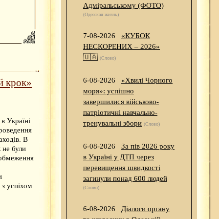
Адміральському (ФОТО)
(Одесская жизнь)
7-08-2026
«КУБОК
НЕСКОРЕНИХ – 2026»
🇺🇦
(Слово)
6-08-2026
«Хвилі Чорного
й крок»
моря»: успішно
завершилися військово-
патріотичні навчально-
в Україні
тренувальні збори
(Слово)
роведення
аходів. В
6-08-2026
За пів 2026 року
 не були
в Україні у ДТП через
 обмеження
перевищення швидкості
и
загинули понад 600 людей
 з успіхом
(Слово)
6-08-2026
Діалоги органу