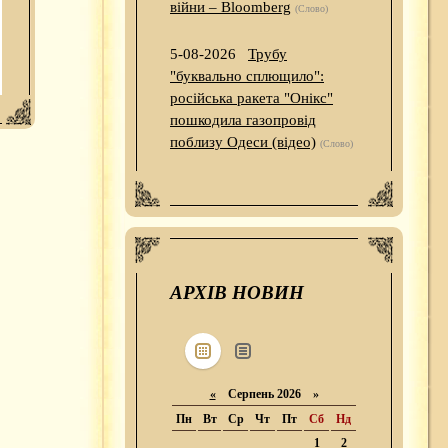
війни – Bloomberg
(Слово)
5-08-2026
Трубу
"буквально сплющило":
російська ракета "Онікс"
пошкодила газопровід
поблизу Одеси (відео)
(Слово)
АРХІВ НОВИН
«
Серпень 2026 »
Пн
Вт
Ср
Чт
Пт
Сб
Нд
1
2