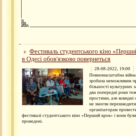
Фестиваль студентського кіно «Перши
в Одесі обов'язково повернеться
28-08-2022, 19:00
Повномасштабна війна 
зробила неможливим п
більшості культурних з
два попередні роки теж
простими, але ковидні
не змогли перешкодити
організаторам провест
фестивалі студентського кіно «Перший крок» і вони були
проведені.