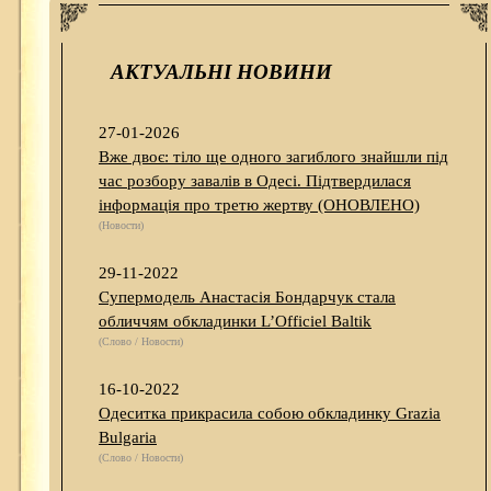
АКТУАЛЬНІ НОВИНИ
27-01-2026
Вже двоє: тіло ще одного загиблого знайшли під
час розбору завалів в Одесі. Підтвердилася
інформація про третю жертву (ОНОВЛЕНО)
(Новости)
29-11-2022
Супермодель Анастасія Бондарчук стала
обличчям обкладинки L’Officiel Baltik
(Слово / Новости)
16-10-2022
Одеситка прикрасила собою обкладинку Grazia
Bulgaria
(Слово / Новости)