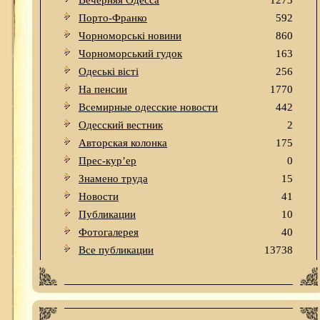
Вечерняя Одесса
1273
Порто-Франко
592
Чорноморські новини
860
Чорноморський гудок
163
Одеськi вiстi
256
На пенсии
1770
Всемирные одесские новости
442
Одесский вестник
2
Авторская колонка
175
Прес-кур’ер
0
Знамено труда
15
Новости
41
Публикации
10
Фотогалерея
40
Все публикации
13738