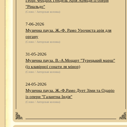
Георг Фрідріх Гендель Арія Арміди із опери
"Рінальдо"
(Слово / Авторская колонка)
7-06-2026
Музична пауза. Ж.-Ф. Рамо Урочиста арія для
органу
(Слово / Авторская колонка)
31-05-2026
Музична пауза. В.-А.Моцарт "Турецький марш"
(із клавірної сонати ля мінор)
(Слово / Авторская колонка)
24-05-2026
Музична пауза. Ж.-Ф.Рамо Дует Зіми та Одаріо
із опери "Галантна Індія"
(Слово / Авторская колонка)