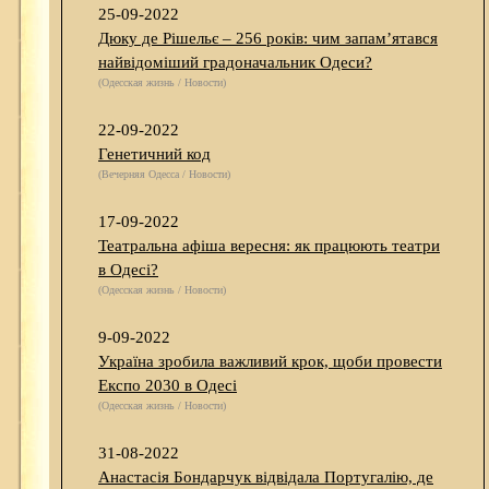
25-09-2022
Дюку де Рішельє – 256 років: чим запам’ятався
найвідоміший градоначальник Одеси?
(Одесская жизнь / Новости)
22-09-2022
Генетичний код
(Вечерняя Одесса / Новости)
17-09-2022
Театральна афіша вересня: як працюють театри
в Одесі?
(Одесская жизнь / Новости)
9-09-2022
Україна зробила важливий крок, щоби провести
Експо 2030 в Одесі
(Одесская жизнь / Новости)
31-08-2022
Анастасія Бондарчук відвідала Португалію, де