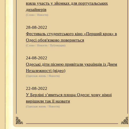
взяла участь у зйомках для португальських
дизайнерів
(Слово / Новости)
28-08-2022
Фестиваль студентського кіно «Перший крок» в
Одесі обов'язково повернеться
(Слово / Новости / Публикации)
24-08-2022
Одеські діти піснею привітали українців із Днем
Незалежності (відео)
(Одесская жизнь / Новости)
22-08-2022
У Берліні з’явиться площа Одеси: чому німці
вирішили так її назвати
(Одесская жизнь / Новости)