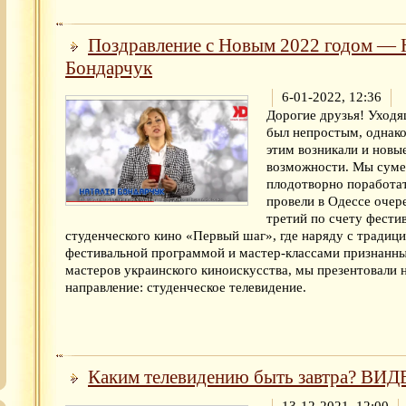
Поздравление с Новым 2022 годом — 
Бондарчук
6-01-2022, 12:36
Дорогие друзья! Уходя
был непростым, однако
этим возникали и новы
возможности. Мы суме
плодотворно поработат
провели в Одессе очер
третий по счету фести
студенческого кино «Первый шаг», где наряду с традиц
фестивальной программой и мастер-классами признанн
мастеров украинского киноискусства, мы презентовали 
направление: студенческое телевидение.
Каким телевидению быть завтра? ВИ