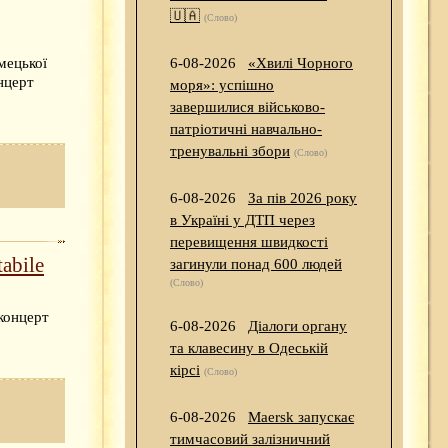
🇺🇦
(Слово)
мецької
6-08-2026
«Хвилі Чорного
нцерт
моря»: успішно
завершилися військово-
патріотичні навчально-
тренувальні збори
(Слово)
6-08-2026
За пів 2026 року
в Україні у ДТП через
перевищення швидкості
abile
загинули понад 600 людей
(Слово)
концерт
6-08-2026
Діалоги органу
та клавесину в Одеській
кірсі
(Слово)
6-08-2026
Maersk запускає
тимчасовий залізничний