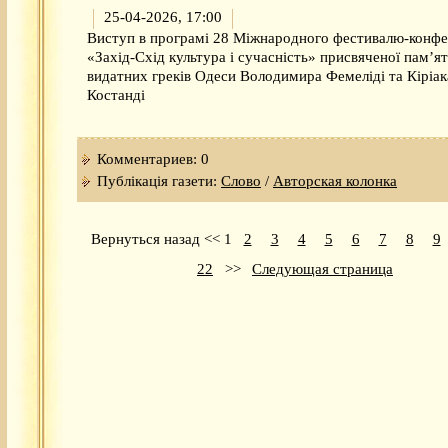
25-04-2026, 17:00
Виступ в програмі 28 Міжнародного фестивалю-конфе
«Захід-Схід культура і сучасність» присвяченої пам’ят
видатних греків Одеси Володимира Фемеліді та Кіріак
Костанді
Комментариев: 0
Публікація газети:
Слово
/
Авторская колонка
Вернуться назад
<<
1
2
3
4
5
6
7
8
9
22
>>
Следующая страница