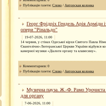
Публікація газети:
Слово
/
Авторская колонка
Георг Фрідріх Гендель Арія Арміди і
опери "Рінальдо"
19-07-2026, 11:00
14 червня, у стінах Одеської кірхи Святого Павла Нім
Євангелічно-Лютеранської Церкви України відбувся к
камерної музики «Діалоги органу та клавесину».
Комментариев: 0
Публікація газети:
Слово
/
Авторская колонка
Музична пауза. Ж.-Ф. Рамо Урочиста 
для органу
7-06-2026, 11:00