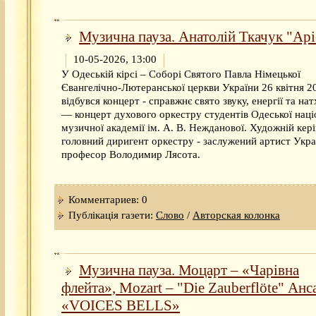
Музична пауза. Анатолій Ткачук "Арі
10-05-2026, 13:00
У Одеській кірсі – Соборі Святого Павла Німецької
Євангелічно-Лютеранської церкви України 26 квітня 2
відбувся концерт - справжнє свято звуку, енергії та на
— концерт духового оркестру студентів Одеської наці
музичної академії ім. А. В. Нежданової. Художній кері
головний диригент оркестру - заслужений артист Укра
професор Володимир Лясота.
Комментариев: 0
Публікація газети:
Слово
/
Авторская колонка
Музична пауза. Моцарт – «Чарівна
флейта», Mozart – "Die Zauberflöte" Ан
«VOICES BELLS»