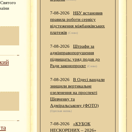
 Святого
раїни
7-08-2026
НБУ встановив
правила роботи сервісу
відстеження міжбанківських
платежів
(Слово)
7-08-2026
Штрафи за
адмінправопорушення
підвищать: уряд подав до
ький
Ради законопроєкт
(Слово)
7-08-2026
В Одесі вандали
знищили вертикальне
озеленення на проспекті
Шевченку та
Адміральському (ФОТО)
(Одесская жизнь)
7-08-2026
«КУБОК
 та
НЕСКОРЕНИХ – 2026»