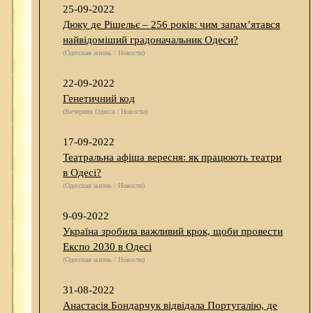
25-09-2022
Дюку де Рішельє – 256 років: чим запам’ятався
найвідоміший градоначальник Одеси?
(Одесская жизнь / Новости)
22-09-2022
Генетичний код
(Вечерняя Одесса / Новости)
17-09-2022
Театральна афіша вересня: як працюють театри
в Одесі?
(Одесская жизнь / Новости)
9-09-2022
Україна зробила важливий крок, щоби провести
Експо 2030 в Одесі
(Одесская жизнь / Новости)
31-08-2022
Анастасія Бондарчук відвідала Португалію, де