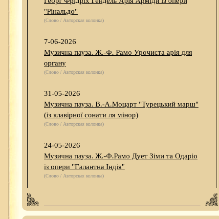
Георг Фрідріх Гендель Арія Арміди із опери
"Рінальдо"
(Слово / Авторская колонка)
7-06-2026
Музична пауза. Ж.-Ф. Рамо Урочиста арія для
органу
(Слово / Авторская колонка)
31-05-2026
Музична пауза. В.-А.Моцарт "Турецький марш"
(із клавірної сонати ля мінор)
(Слово / Авторская колонка)
24-05-2026
Музична пауза. Ж.-Ф.Рамо Дует Зіми та Одаріо
із опери "Галантна Індія"
(Слово / Авторская колонка)