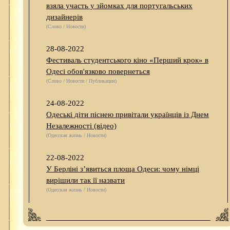
взяла участь у зйомках для португальських
дизайнерів
(Слово / Новости)
28-08-2022
Фестиваль студентського кіно «Перший крок» в
Одесі обов'язково повернеться
(Слово / Новости / Публикации)
24-08-2022
Одеські діти піснею привітали українців із Днем
Незалежності (відео)
(Одесская жизнь / Новости)
22-08-2022
У Берліні з’явиться площа Одеси: чому німці
вирішили так її назвати
(Одесская жизнь / Новости)