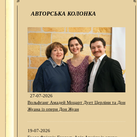
АВТОРСЬКА КОЛОНКА
27-07-2026
Вольфганг Амадей Моцарт Дует Церліни та Дон
Жуана із опери Дон Жуан
19-07-2026