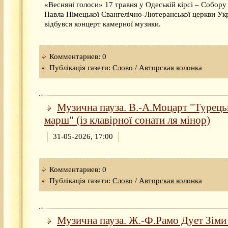
«Весняні голоси» 17 травня у Одеській кірсі – Собору
Павла Німецької Євангелічно-Лютеранської церкви Ук
відбувся концерт камерної музики.
Комментариев: 0
Публікація газети:
Слово
/
Авторская колонка
Музична пауза. В.-А.Моцарт "Турец
марш" (із клавірної сонати ля мінор)
31-05-2026, 17:00
Комментариев: 0
Публікація газети:
Слово
/
Авторская колонка
Музична пауза. Ж.-Ф.Рамо Дует Зіми