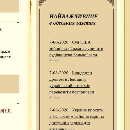
НАЙВАЖЛИВІШЕ
в одеських газетах
з
7-08-2026
Суд США
зобов’язав Трампа зупинити
ецької
будівництво бальної зали
онцерт
(Слово)
7-08-2026
Інцидент з
дроном в Лейпцигу:
український літак міг
перевозити боєприпаси
(Слово)
арія
7-08-2026
Україна просить
в ЄС сотні мільйонів євро на
доступні кредити для
аграріїв
(Слово)