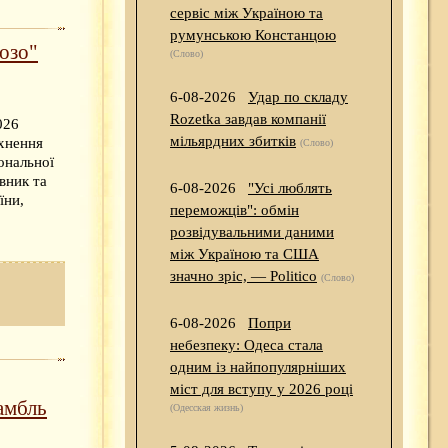
сервіс між Україною та
румунською Констанцою
озо"
(Слово)
6-08-2026
Удар по складу
Rozetka завдав компанії
026
мільярдних збитків
тхнення
(Слово)
ональної
вник та
6-08-2026
"Усі люблять
їни,
переможців": обмін
розвідувальними даними
між Україною та США
значно зріс, — Politico
(Слово)
6-08-2026
Попри
небезпеку: Одеса стала
одним із найпопулярніших
міст для вступу у 2026 році
самбль
(Одесская жизнь)