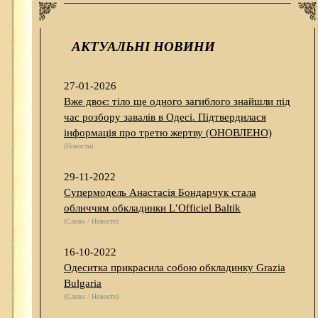
АКТУАЛЬНІ НОВИНИ
27-01-2026
Вже двоє: тіло ще одного загиблого знайшли під
час розбору завалів в Одесі. Підтвердилася
інформація про третю жертву (ОНОВЛЕНО)
(Новости)
29-11-2022
Супермодель Анастасія Бондарчук стала
обличчям обкладинки L’Officiel Baltik
(Слово / Новости)
16-10-2022
Одеситка прикрасила собою обкладинку Grazia
Bulgaria
(Слово / Новости)