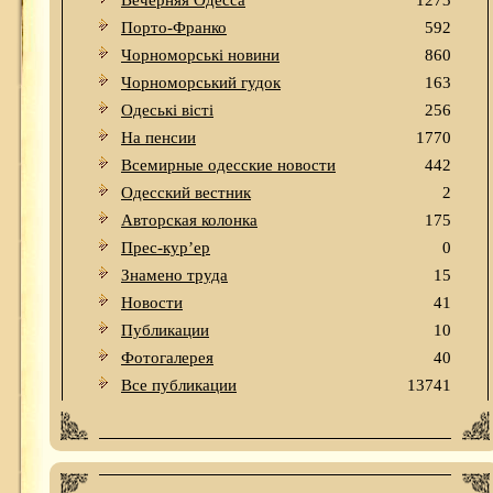
Вечерняя Одесса
1273
Порто-Франко
592
Чорноморські новини
860
Чорноморський гудок
163
Одеськi вiстi
256
На пенсии
1770
Всемирные одесские новости
442
Одесский вестник
2
Авторская колонка
175
Прес-кур’ер
0
Знамено труда
15
Новости
41
Публикации
10
Фотогалерея
40
Все публикации
13741