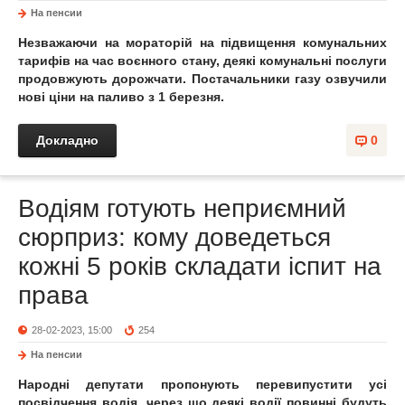
На пенсии
Незважаючи на мораторій на підвищення комунальних
тарифів на час воєнного стану, деякі комунальні послуги
продовжують дорожчати. Постачальники газу озвучили
нові ціни на паливо з 1 березня.
Докладно
0
Водіям готують неприємний
сюрприз: кому доведеться
кожні 5 років складати іспит на
права
28-02-2023, 15:00
254
На пенсии
Народні депутати пропонують перевипустити усі
посвідчення водія, через що деякі водії повинні будуть