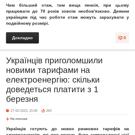
Чим більший стаж, тим вища пенсія, при цьому
працювати до 70 років зовсім необов'язково. Деяким
українцям під час роботи стаж можуть зарахувати у
подвійному розмірі.
Докладно
0
Українців приголомшили
новими тарифами на
електроенергію: скільки
доведеться платити з 1
березня
27-02-2023, 15:00
263
На пенсии
Українців готують до нових ринкових тарифів на
електроенергію, які вже можуть бути запроваджені цієї