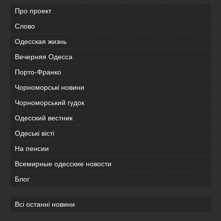
Про проект
Слово
Одесская жизнь
Вечерняя Одесса
Порто-Франко
Чорноморські новини
Чорноморський гудок
Одесский вестник
Одеськi вiстi
На пенсии
Всемирные одесские новости
Блог
Всі останні новини