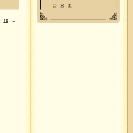
29
30
31
10
...