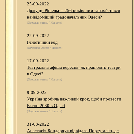
25-09-2022
Дюку де Рішельє – 256 років: чим запам’ятався
найвідоміший градоначальник Одеси?
(Одесская жизнь / Новости)
22-09-2022
Генетичний код
(Вечерняя Одесса / Новости)
17-09-2022
Театральна афіша вересня: як працюють театри
в Одесі?
(Одесская жизнь / Новости)
9-09-2022
Україна зробила важливий крок, щоби провести
Експо 2030 в Одесі
(Одесская жизнь / Новости)
31-08-2022
Анастасія Бондарчук відвідала Португалію, де