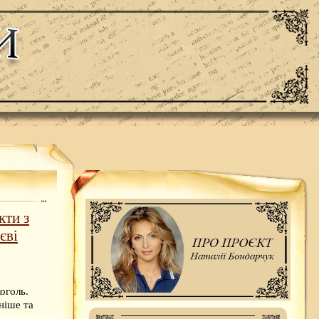
кти з
єві
оголь.
ніше та