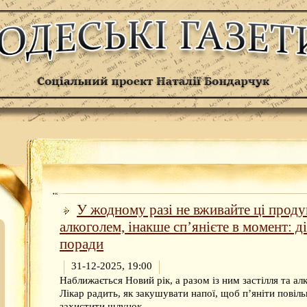
У жодному разі не вживайте ці проду
алкоголем, інакше сп’янієте в момент: ді
поради
31-12-2025, 19:00
Наближається Новий рік, а разом із ним застілля та алк
Лікар радить, як закушувати напої, щоб п’яніти повіль
захистити шлунок.