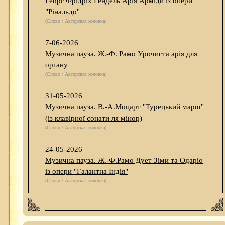
Георг Фрідріх Гендель Арія Арміди із опери
"Рінальдо"
(Слово / Авторская колонка)
7-06-2026
Музична пауза. Ж.-Ф. Рамо Урочиста арія для
органу
(Слово / Авторская колонка)
31-05-2026
Музична пауза. В.-А.Моцарт "Турецький марш"
(із клавірної сонати ля мінор)
(Слово / Авторская колонка)
24-05-2026
Музична пауза. Ж.-Ф.Рамо Дует Зіми та Одаріо
із опери "Галантна Індія"
(Слово / Авторская колонка)