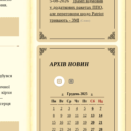
5-08-2026
Трамп відмовив
ння.
у додаткових ракетах ППО,
але переговори щодо Patriot
тривають - ЗМІ
(Слово)
АРХІВ НОВИН
ідбувся
ичної
 кірхи
«
Грудень 2025
»
 —
Пн
Вт
Ср
Чт
Пт
Сб
Нд
 серця
1
2
3
4
5
6
7
8
9
10
11
12
13
14
15
16
17
18
19
20
21
22
23
24
25
26
27
28