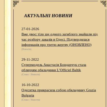
АКТУАЛЬНІ НОВИНИ
27-01-2026
Вже двоє: тіло ще одного загиблого знайшли під
час розбору завалів в Одесі. Підтвердилася
інформація про третю жертву (ОНОВЛЕНО)
(Новости)
29-11-2022
Супермодель Анастасія Бондарчук стала
обличчям обкладинки L’Officiel Baltik
(Слово / Новости)
16-10-2022
Одеситка прикрасила собою обкладинку Grazia
Bulgaria
(Слово / Новости)