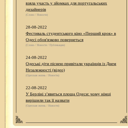
взяла участь у зйомках для португальських
дизайнерів
(Слово / Новости)
28-08-2022
Фестиваль студентського кіно «Перший крок» в
Одесі обов'язково повернеться
(Слово / Новости / Публикации)
24-08-2022
Одеські діти піснею привітали українців із Днем
Незалежності (відео)
(Одесская жизнь / Новости)
22-08-2022
У Берліні з’явиться площа Одеси: чому німці
вирішили так її назвати
(Одесская жизнь / Новости)