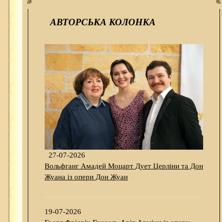
АВТОРСЬКА КОЛОНКА
27-07-2026
Вольфганг Амадей Моцарт Дует Церліни та Дон
Жуана із опери Дон Жуан
19-07-2026