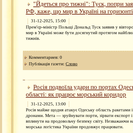
"Йдеться про тижні": Туск, попри зая
РФ, каже, що мир в Україні на горизонті
31-12-2025, 15:00
Прем'єр-міністр Польщі Дональд Туск заявив у вівтор
мир в Україні може бути досягнутий протягом найбл
тижнів.
Комментариев: 0
Публікація газети:
Слово
Росія подвоїла удари по портах Одес
області: як працює морський коридор
31-12-2025, 13:00
Росія майже щодня атакує Одеську область ракетами і
дронами. Мета — зруйнувати порти, зірвати експорт і
вплинути на продовольчу безпеку світу. Незважаючи н
морська логістика України продовжує працювати.