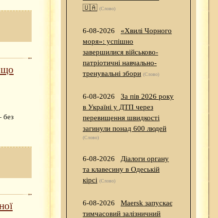
🇺🇦
(Слово)
6-08-2026
«Хвилі Чорного
моря»: успішно
завершилися військово-
патріотичні навчально-
 що
тренувальні збори
(Слово)
6-08-2026
За пів 2026 року
в Україні у ДТП через
— без
перевищення швидкості
загинули понад 600 людей
(Слово)
6-08-2026
Діалоги органу
та клавесину в Одеській
кірсі
(Слово)
6-08-2026
Maersk запускає
ної
тимчасовий залізничний