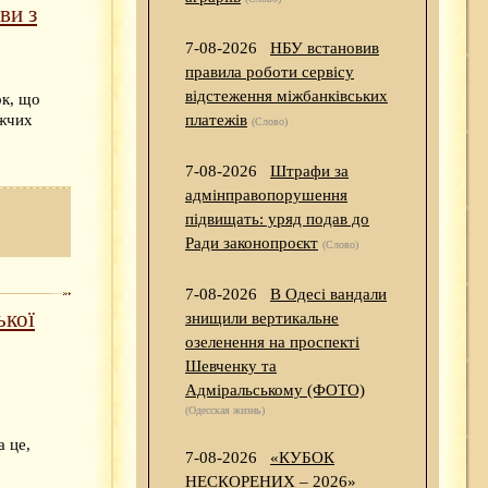
ви з
7-08-2026
НБУ встановив
правила роботи сервісу
відстеження міжбанківських
ок, що
ижчих
платежів
(Слово)
7-08-2026
Штрафи за
адмінправопорушення
підвищать: уряд подав до
Ради законопроєкт
(Слово)
7-08-2026
В Одесі вандали
ької
знищили вертикальне
озеленення на проспекті
Шевченку та
Адміральському (ФОТО)
(Одесская жизнь)
а це,
7-08-2026
«КУБОК
НЕСКОРЕНИХ – 2026»