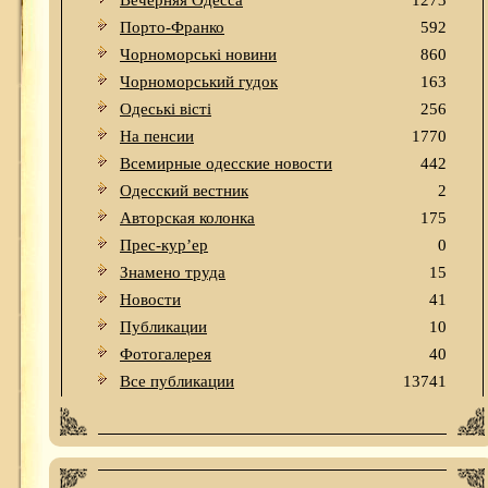
Вечерняя Одесса
1273
Порто-Франко
592
Чорноморські новини
860
Чорноморський гудок
163
Одеськi вiстi
256
На пенсии
1770
Всемирные одесские новости
442
Одесский вестник
2
Авторская колонка
175
Прес-кур’ер
0
Знамено труда
15
Новости
41
Публикации
10
Фотогалерея
40
Все публикации
13741