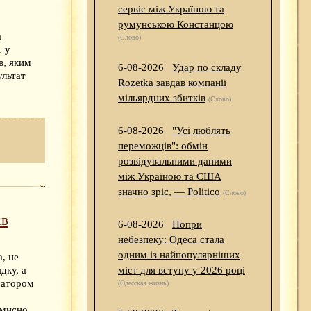
сервіс між Україною та
румунською Констанцою
а
(Слово)
1 у
в, яким
6-08-2026
Удар по складу
ультат
Rozetka завдав компанії
мільярдних збитків
(Слово)
6-08-2026
"Усі люблять
переможців": обмін
розвідувальними даними
між Україною та США
значно зріс, — Politico
(Слово)
ів
6-08-2026
Попри
небезпеку: Одеса стала
одним із найпопулярніших
, не
дку, а
міст для вступу у 2026 році
ратором
(Одесская жизнь)
умисно