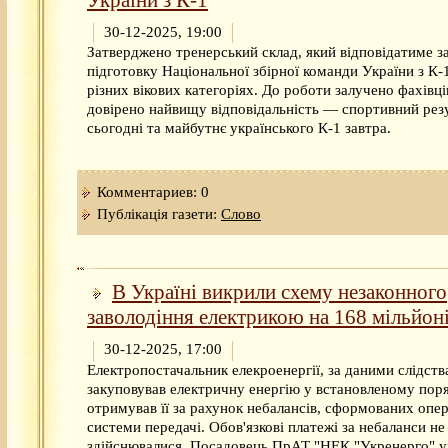
30-12-2025, 19:00
Затверджено тренерський склад, який відповідатиме з
підготовку Національної збірної команди України з К-
різних вікових категоріях. До роботи залучено фахівці
довірено найвищу відповідальність — спортивний рез
сьогодні та майбутнє українського К-1 завтра.
Комментариев: 0
Публікація газети:
Слово
В Україні викрили схему незаконного
заволодіння електрикою на 168 мільйон
30-12-2025, 17:00
Електропостачальник елекроенергії, за даними слідства
закуповував електричну енергію у встановленому поря
отримував її за рахунок небалансів, сформованих опе
системи передачі. Обов'язкові платежі за небаланси не
здійснювалися. Посадовець ПрАТ "НЕК "Укренерго" 