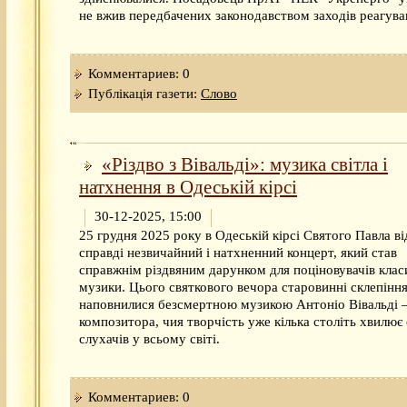
не вжив передбачених законодавством заходів реагува
Комментариев: 0
Публікація газети:
Слово
«Різдво з Вівальді»: музика світла і
натхнення в Одеській кірсі
30-12-2025, 15:00
25 грудня 2025 року в Одеській кірсі Святого Павла в
справді незвичайний і натхненний концерт, який став
справжнім різдвяним дарунком для поціновувачів клас
музики. Цього святкового вечора старовинні склепіння
наповнилися безсмертною музикою Антоніо Вівальді
композитора, чия творчість уже кілька століть хвилює
слухачів у всьому світі.
Комментариев: 0