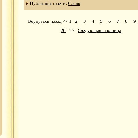
Публікація газети:
Слово
Вернуться назад
<<
1
2
3
4
5
6
7
8
9
20
>>
Следующая страница