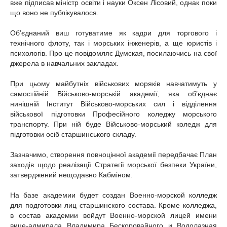
вже підписав міністр освіти і науки Оксен Лісовий, однак поки
що воно не публікувалося.
Об’єднаний виш готуватиме як кадри для торгового і
технічного флоту, так і морських інженерів, а ще юристів і
психологів. Про це повідомляє Думская, посилаючись на свої
джерела в навчальних закладах.
При цьому майбутніх військових моряків навчатимуть у
самостійній Військово-морській академії, яка об’єднає
нинішній Інститут Військово-морських сил і відділення
військової підготовки Професійного коледжу морського
транспорту. При ній буде Військово-морський коледж для
підготовки осіб старшинського складу.
Зазначимо, створення повноцінної академії передбачає План
заходів щодо реалізації Стратегії морської безпеки України,
затверджений нещодавно Кабміном.
На базе академии будет создан Военно-морской колледж
для подготовки лиц старшинского состава. Кроме колледжа,
в состав академии войдут Военно-морской лицей имени
вице-адмирала Владимира Бескоровайного и Водолазная