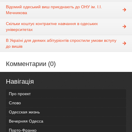
Відомий одеський виш приєднають до ОНУ ім. І.І.
Мечникова
Скільки коштує контрактне навчання в одеських
університетах
В Україні для деяких абітурієнтів спростили умови вступу
до вишів
Комментарии (0)
Навігація
Про проект
Слово
Одесская жизнь
Вечерняя Одесса
Порто-Франко