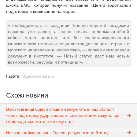
школа ВМС, которая получит название «Центр водолазной
подготовки и выживания на море».
«Необходимость в создании Военно-морской академии
назрела уже давно, а после начала полномасштабной
войны стало понятно, что без специализированного
морского вуза готовить специалистов для защиты страны с
морского направления невозможно, — прокомментировали
документ в институте. — Новый статус даст нам новые
возможности, ресурсы и потенциал».
Газета:
Одесская жизнь
Схожі новини
Військові виші Одеси спішно евакуюють в інші області
через підготовку ударів ворога: співробітники кажуть, що
їм доведеться жити в голому полі
Названі найкращі виші Одеси: результати рейтингу