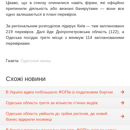
Цікаво, що в списку опинилися навіть фірми, які офіційно
припинили діяльність або визнані банкрутами — вони все
одно залишаються в плані перевірок.
За регіональним розподілом лідирує Київ — там заплановано
219 перевірок. Далі йде Дніпропетровська область (122), а
Одеська посідає третє місце з мінімум 114 запланованими
перевірками.
Газета:
Одесская жизнь
Схожі новини
В Україні вдвічі побільшало ФОПів із податковим боргом
Одеська область третя за кількістю п’яних водіїв
Одеська область увійшла до трійки регіонів, де новий
бізнес відкрили іноземці
В Україні відкрили рекордну кількість ФОПів: скільки нових