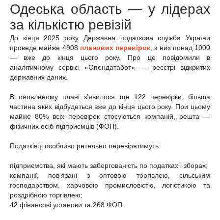
Одеська область — у лідерах
за кількістю ревізій
До кінця 2025 року Державна податкова служба України
проведе майже 4908
планових перевірок
, з них понад 1000
— вже до кінця цього року. Про це повідомили в
аналітичному сервісі «Опендатабот» — реєстрі відкритих
державних даних.
В оновленому плані з’явилося ще 122 перевірки, більша
частина яких відбудеться вже до кінця цього року. При цьому
майже 80% всіх перевірок стосуються компаній, решта —
фізичних осіб-підприємців (ФОП).
Податківці особливо ретельно перевірятимуть:
підприємства, які мають заборгованість по податках і зборах;
компанії, пов’язані з оптовою торгівлею, сільським
господарством, харчовою промисловістю, логістикою та
роздрібною торгівлею;
42 фінансові установи та 268 ФОП.