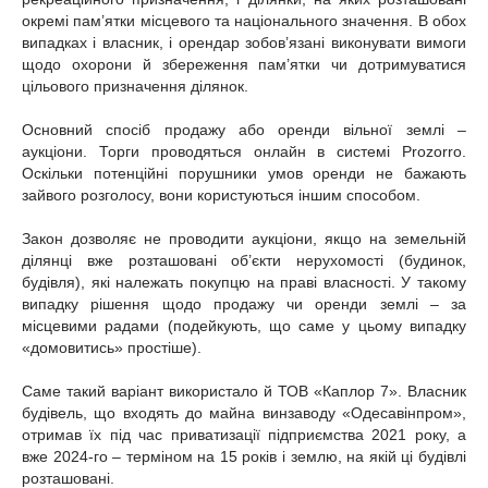
окремі пам’ятки місцевого та національного значення. В обох
випадках і власник, і орендар зобов’язані виконувати вимоги
щодо охорони й збереження пам’ятки чи дотримуватися
цільового призначення ділянок.
Основний спосіб продажу або оренди вільної землі –
аукціони. Торги проводяться онлайн в системі Prozorro.
Оскільки потенційні порушники умов оренди не бажають
зайвого розголосу, вони користуються іншим способом.
Закон дозволяє не проводити аукціони, якщо на земельній
ділянці вже розташовані об’єкти нерухомості (будинок,
будівля), які належать покупцю на праві власності. У такому
випадку рішення щодо продажу чи оренди землі – за
місцевими радами (подейкують, що саме у цьому випадку
«домовитись» простіше).
Саме такий варіант використало й ТОВ «Каплор 7». Власник
будівель, що входять до майна винзаводу «Одесавінпром»,
отримав їх під час приватизації підприємства 2021 року, а
вже 2024-го – терміном на 15 років і землю, на якій ці будівлі
розташовані.