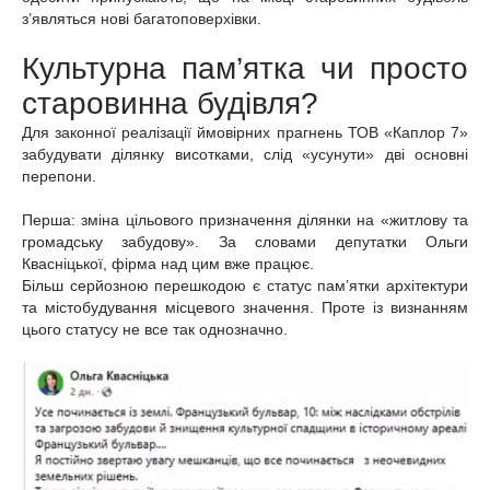
з’являться нові багатоповерхівки.
Культурна пам’ятка чи просто
старовинна будівля?
Для законної реалізації ймовірних прагнень ТОВ «Каплор 7»
забудувати ділянку висотками, слід «усунути» дві основні
перепони.
Перша: зміна цільового призначення ділянки на «житлову та
громадську забудову». За словами депутатки Ольги
Квасніцької, фірма над цим вже працює.
Більш серйозною перешкодою є статус пам’ятки архітектури
та містобудування місцевого значення. Проте із визнанням
цього статусу не все так однозначно.