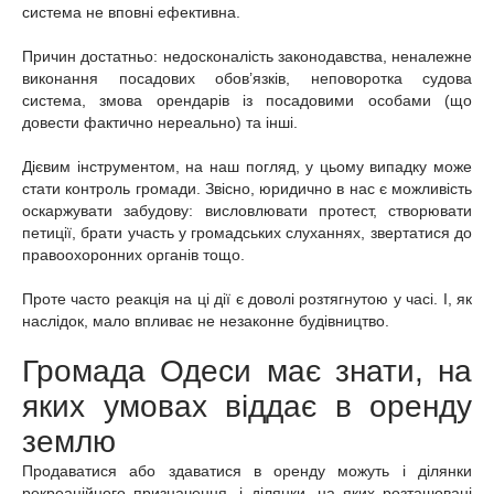
система не вповні ефективна.
Причин достатньо: недосконалість законодавства, неналежне
виконання посадових обов’язків, неповоротка судова
система, змова орендарів із посадовими особами (що
довести фактично нереально) та інші.
Дієвим інструментом, на наш погляд, у цьому випадку може
стати контроль громади. Звісно, юридично в нас є можливість
оскаржувати забудову: висловлювати протест, створювати
петиції, брати участь у громадських слуханнях, звертатися до
правоохоронних органів тощо.
Проте часто реакція на ці дії є доволі розтягнутою у часі. І, як
наслідок, мало впливає не незаконне будівництво.
Громада Одеси має знати, на
яких умовах віддає в оренду
землю
Продаватися або здаватися в оренду можуть і ділянки
рекреаційного призначення, і ділянки, на яких розташовані