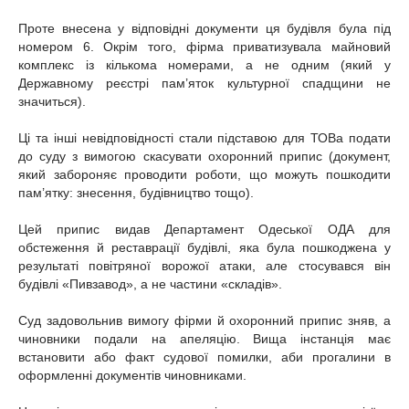
Проте внесена у відповідні документи ця будівля була під
номером 6. Окрім того, фірма приватизувала майновий
комплекс із кількома номерами, а не одним (який у
Державному реєстрі пам’яток культурної спадщини не
значиться).
Ці та інші невідповідності стали підставою для ТОВа подати
до суду з вимогою скасувати охоронний припис (документ,
який забороняє проводити роботи, що можуть пошкодити
пам’ятку: знесення, будівництво тощо).
Цей припис видав Департамент Одеської ОДА для
обстеження й реставрації будівлі, яка була пошкоджена у
результаті повітряної ворожої атаки, але стосувався він
будівлі «Пивзавод», а не частини «складів».
Суд задовольнив вимогу фірми й охоронний припис зняв, а
чиновники подали на апеляцію. Вища інстанція має
встановити або факт судової помилки, аби прогалини в
оформленні документів чиновниками.