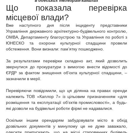
в одеських телеграм-каналах
Що показала перевірка
місцевої влади?
Вже наступного дня після інциденту представники
Управління державного архітектурно-будівельного контролю,
ОМВА, Департаменту благоустрою та Управління по роботі з
ЮНЕСКО та охорони культурної спадщини провели
обстеження. Вони визнали: пам’ятку пошкоджено.
За результатами перевірки складено акт, який дозволить
звернутися до прокуратури з вимогою внести відомості до
ЄРДР за фактом знищення об’єкта культурної спадщини, –
зазначили в мерії.
Перевіряючи повідомили, що ця ділянка на правах оренди
належить ТОВ «Каплор 7» із цільовим призначенням «для
розміщення та експлуатації об’єктів промисловості», а будь-
які дозволи на будівельні роботи фірмі не надавалися.
Оскільки іншим орендарям забудовувати місто в обхід
дозвільних документів у минулому це не дуже заважало,
одесити припускають, що на місці старовинних будівель