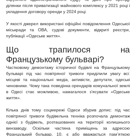
ділянки після приватизації майнового комплексу у 2021 році і
укладення договору оренди у 2024 році.
У якості джерел використані офіційні повідомлення Одеської
міськради та ОВА, судові документи, відкриті реєстри,
публікації «Одеське життя».
Що трапилося на
Французькому бульварі?
Частковому демонтажу історичної будівлі на Французькому
бульварі під час повітряної тривоги приділили увагу всі:
місцеві та національні медіа, активісти, депутати, одеські
чиновники. Чому така поведінка орендарів комунальної землі
в Одесі стає можливою, намагалося з’ясувати «Одеське
життя».
Кілька днів тому соцмережі Одеси збурив допис: під час
повітряної тривоги будівельна техніка розпочала демонтаж
однієї з будівель, розташованих на території колишнього
винзаводу. Оскільки частина приміщень за адресою
Французький бульвар, 10, є або вважається пам’яткою