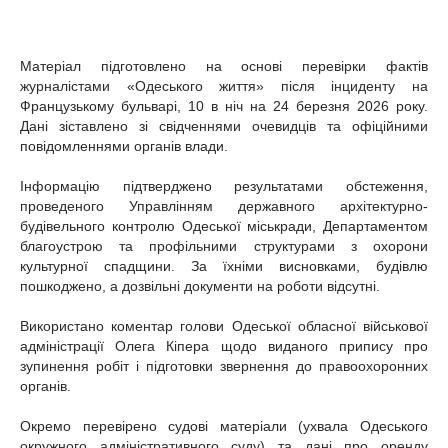
Матеріал підготовлено на основі перевірки фактів
журналістами «Одеського життя» після інциденту на
Французькому бульварі, 10 в ніч на 24 березня 2026 року.
Дані зіставлено зі свідченнями очевидців та офіційними
повідомленнями органів влади.
Інформацію підтверджено результатами обстеження,
проведеного Управлінням державного архітектурно-
будівельного контролю Одеської міськради, Департаментом
благоустрою та профільними структурами з охорони
культурної спадщини. За їхніми висновками, будівлю
пошкоджено, а дозвільні документи на роботи відсутні.
Використано коментар голови Одеської обласної військової
адміністрації Олега Кіпера щодо виданого припису про
зупинення робіт і підготовки звернення до правоохоронних
органів.
Окремо перевірено судові матеріали (ухвала Одеського
окружного адміністративного суду) та дані про оренду