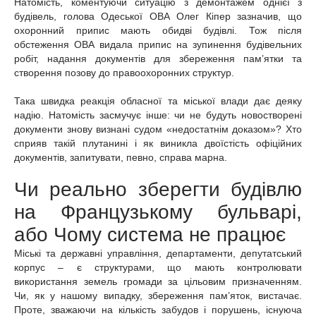
Натомість, коментуючи ситуацію з демонтажем однієї з
будівель, голова Одеської ОВА Олег Кіпер зазначив, що
охоронний припис мають обидві будівлі. Тож після
обстеження ОВА видала припис на зупинення будівельних
робіт, надання документів для збереження пам’ятки та
створення позову до правоохоронних структур.
Така швидка реакція обласної та міської влади дає деяку
надію. Натомість засмучує інше: чи не будуть новостворені
документи знову визнані судом «недостатнім доказом»? Хто
сприяв такій плутанині і як виникла двоїстість офіційних
документів, запитувати, певно, справа марна.
Чи реально зберегти будівлю
на Французькому бульварі,
або Чому система не працює
Міські та державні управління, департаменти, депутатський
корпус – є структурами, що мають контролювати
використання земель громади за цільовим призначенням.
Чи, як у нашому випадку, збереження пам’яток, вистачає.
Проте, зважаючи на кількість забудов і порушень, існуюча