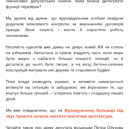
тимчасових депутатських комісій, яким можна делегувати
функції перевірки?
Ми далекі від думки, що відповідальним особам невідомі
додаткові можливості контролю за виконанням договорів
оренди. Вони існують і могли б спростити роботу
чиновникам.
Натомість одеситів вже давно не дивує новий ЖК чи готель
на узбережжі. Автохтони із сумом згадують часи, коли море
було видно з набагато більшої кількості локацій, та й
дістатися до нього було легше, а на місці бетоно-скляних
конструкцій милували око дерева та старовинні будівлі.
Поки влада розводить руками, а активісти намагаються
вплинути на ситуацію із забудовою, ми втрачаємо те, що
коштує більше грошей, – історичну пам’ять і спадщину наших
дітей.
Ми вже повідомляли, що на
Французькому бульварі під
звук тривоги почали зносити пам’ятник архітектури
.
Читайте також про заяву депутата міськради Петра Обухова