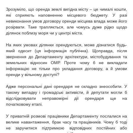
Зрозуміло, що оренда землі вигідна місту – це чималі кошти,
які сприяють наповненню місцевого бюджету. У разі
невиконання умов договору оренди місцева влада може його
розірвати. Таке трапляється, але чомусь дуже рідко щодо
ділянок поблизу моря чи у центрі міста.
На яких умовах ділянки орендуються, може дізнатися будь-
який одесит (ця інформація публічна). Щоправда, після
звернення до Департаменту архітектури, містобудування та
земельних відносин ОМР. Проте чому б не викладати
інформацію не тільки про укладання договору, а й умови
оренди у вільному доступі?
Адже персональні дані орендаря не складно знеособити. У
такому випадку і громадські активісти, й депутати могли б
відслідковувати неправомірні дії орендаря ще на
початковому етапі.
У приватній розмові працівники Департаменту послалися на
велике навантаження, брак часу та працівників. Чому б тоді
не заручитися підтримкою відповідних постійних або