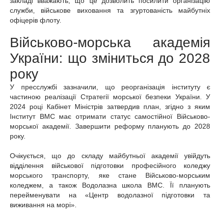
закладі вважають, що це дозволить посилити організацію
служби, військове виховання та згуртованість майбутніх
офіцерів флоту.
Військово-морська академія
України: що зміниться до 2028
року
У пресслужбі зазначили, що реорганізація інституту є
частиною реалізації Стратегії морської безпеки України. У
2024 році Кабінет Міністрів затвердив план, згідно з яким
Інститут ВМС має отримати статус самостійної Військово-
морської академії. Завершити реформу планують до 2028
року.
Очікується, що до складу майбутньої академії увійдуть
відділення військової підготовки професійного коледжу
морського транспорту, яке стане Військово-морським
коледжем, а також Водолазна школа ВМС. Її планують
перейменувати на «Центр водолазної підготовки та
виживання на морі».