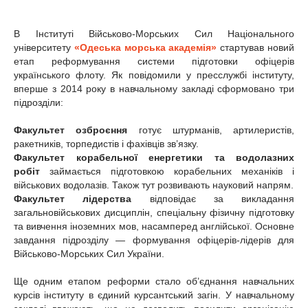
В Інституті Військово-Морських Сил Національного
університету
«Одеська морська академія»
стартував новий
етап реформування системи підготовки офіцерів
українського флоту. Як повідомили у пресслужбі інституту,
вперше з 2014 року в навчальному закладі сформовано три
підрозділи:
Факультет озброєння
готує штурманів, артилеристів,
ракетників, торпедистів і фахівців зв’язку.
Факультет корабельної енергетики та водолазних
робіт
займається підготовкою корабельних механіків і
військових водолазів. Також тут розвивають науковий напрям.
Факультет лідерства
відповідає за викладання
загальновійськових дисциплін, спеціальну фізичну підготовку
та вивчення іноземних мов, насамперед англійської. Основне
завдання підрозділу — формування офіцерів-лідерів для
Військово-Морських Сил України.
Ще одним етапом реформи стало об’єднання навчальних
курсів інституту в єдиний курсантський загін. У навчальному