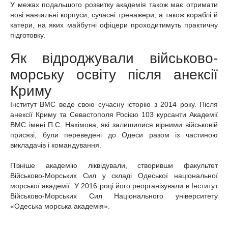
У межах подальшого розвитку академія також має отримати
нові навчальні корпуси, сучасні тренажери, а також кораблі й
катери, на яких майбутні офіцери проходитимуть практичну
підготовку.
Як відроджували військово-
морську освіту після анексії
Криму
Інститут ВМС веде свою сучасну історію з 2014 року. Після
анексії Криму та Севастополя Росією 103 курсанти Академії
ВМС імені П.С. Нахімова, які залишилися вірними військовій
присязі, були переведені до Одеси разом із частиною
викладачів і командування.
Пізніше академію ліквідували, створивши факультет
Військово-Морських Сил у складі Одеської національної
морської академії. У 2016 році його реорганізували в Інститут
Військово-Морських Сил Національного університету
«Одеська морська академія».