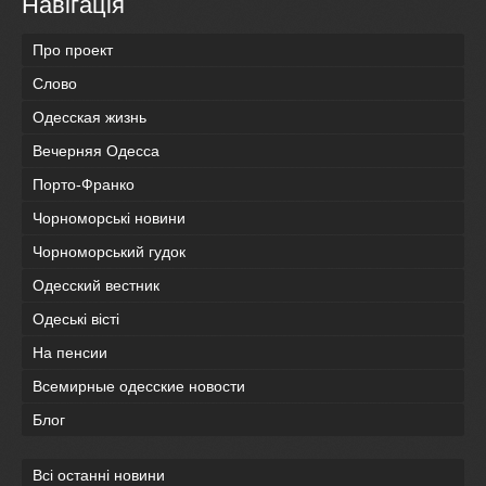
Навігація
Про проект
Слово
Одесская жизнь
Вечерняя Одесса
Порто-Франко
Чорноморські новини
Чорноморський гудок
Одесский вестник
Одеськi вiстi
На пенсии
Всемирные одесские новости
Блог
Всі останні новини