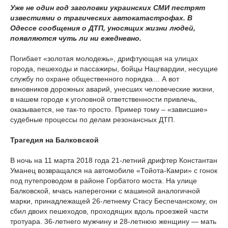
Уже не один год заголовки украинских СМИ пестрят
известиями о трагических автокатастрофах. В
Одессе сообщения о ДТП, уносящих жизни людей,
появляются чуть ли ни ежедневно.
Погибает «золотая молодежь», дрифтующая на улицах
города, пешеходы и пассажиры, бойцы Нацгвардии, несущие
службу по охране общественного порядка… А вот
виновников дорожных аварий, унесших человеческие жизни,
в нашем городе к уголовной ответственности привлечь,
оказывается, не так-то просто. Пример тому – «зависшие»
судебные процессы по делам резонансных ДТП.
Трагедия на Балковской
В ночь на 11 марта 2018 года 21-летний дрифтер Константан
Уманец возвращался на автомобиле «Тойота-Камри» с гонок
под путепроводом в районе Горбатого моста. На улице
Балковской, мчась наперегонки с машиной аналогичной
марки, принадлежащей 26-летнему Стасу Беспечанскому, он
сбил двоих пешеходов, проходящих вдоль проезжей части
тротуара. 36-летнего мужчину и 28-летнюю женщину — мать