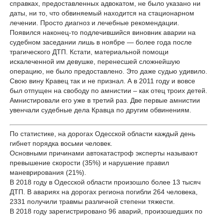
справках, предоставленных адвокатом, не было указано ни
даты, ни то, что обвиняемый находится на стационарном
лечении. Просто диагноз и лечебные рекомендации.
Появился наконец-то подлечившийся виновник аварии на
судебном заседании лишь в ноябре — более года после
трагического ДТП. Кстати, материальной помощи
искалеченной им девушке, перенесшей сложнейшую
операцию, не было предоставлено. Это даже судью удивило.
Свою вину Кравец так и не признал. А в 2011 году и вовсе
был отпущен на свободу по амнистии – как отец троих детей.
Амнистировали его уже в третий раз. Две первые амнистии
увенчали судебные дела Кравца по другим обвинениям.
По статистике, на дорогах Одесской области каждый день
гибнет порядка восьми человек.
Основными причинами автокатастроф эксперты называют
превышение скорости (35%) и нарушение правил
маневрирования (21%).
В 2018 году в Одесской области произошло более 13 тысяч
ДТП. В авариях на дорогах региона погибли 264 человека,
2331 получили травмы различной степени тяжести.
В 2018 году зарегистрировано 96 аварий, произошедших по