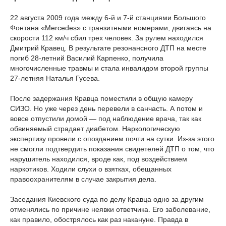
22 августа 2009 года между 6-й и 7-й станциями Большого
Фонтана «Mercedes» с транзитными номерами, двигаясь на
скорости 112 км/ч сбил трех человек. За рулем находился
Дмитрий Кравец. В результате резонансного ДТП на месте
погиб 28-летний Василий Карпенко, получила
многочисленные травмы и стала инвалидом второй группы
27-летняя Наталья Гусева.
После задержания Кравца поместили в общую камеру
СИЗО. Но уже через день перевели в санчасть. А потом и
вовсе отпустили домой — под наблюдение врача, так как
обвиняемый страдает диабетом. Наркологическую
экспертизу провели с опозданием почти на сутки. Из-за этого
не смогли подтвердить показания свидетелей ДТП о том, что
нарушитель находился, вроде как, под воздействием
наркотиков. Ходили слухи о взятках, обещанных
правоохранителям в случае закрытия дела.
Заседания Киевского суда по делу Кравца одно за другим
отменялись по причине неявки ответчика. Его заболевание,
как правило, обострялось как раз накануне. Правда в