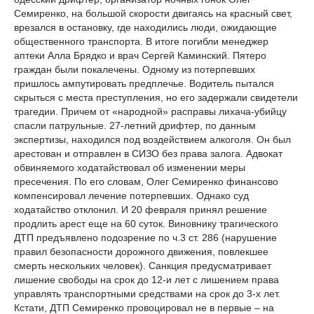
Семиренко, на большой скорости двигаясь на красный свет,
врезался в остановку, где находились люди, ожидающие
общественного транспорта. В итоге погибли менеджер
аптеки Алла Брядко и врач Сергей Каминский. Пятеро
граждан были покалечены. Одному из потерпевших
пришлось ампутировать предплечье. Водитель пытался
скрыться с места преступления, но его задержали свидетели
трагедии. Причем от «народной» расправы лихача-убийцу
спасли патрульные. 27-летний дрифтер, по данным
экспертизы, находился под воздействием алкоголя. Он был
арестован и отправлен в СИЗО без права залога. Адвокат
обвиняемого ходатайствовал об изменении меры
пресечения. По его словам, Олег Семиренко финансово
компенсировал лечение потерпевших. Однако суд
ходатайство отклонил. И 20 февраля принял решение
продлить арест еще на 60 суток. Виновнику трагического
ДТП предъявлено подозрение по ч.3 ст. 286 (нарушение
правил безопасности дорожного движения, повлекшее
смерть нескольких человек). Санкция предусматривает
лишение свободы на срок до 12-и лет с лишением права
управлять транспортными средствами на срок до 3-х лет.
Кстати, ДТП Семиренко провоцировал не в первые – на