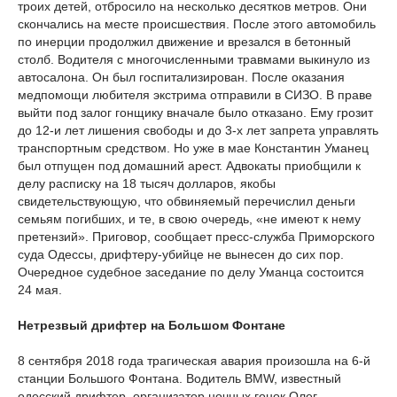
троих детей, отбросило на несколько десятков метров. Они
скончались на месте происшествия. После этого автомобиль
по инерции продолжил движение и врезался в бетонный
столб. Водителя с многочисленными травмами выкинуло из
автосалона. Он был госпитализирован. После оказания
медпомощи любителя экстрима отправили в СИЗО. В праве
выйти под залог гонщику вначале было отказано. Ему грозит
до 12-и лет лишения свободы и до 3-х лет запрета управлять
транспортным средством. Но уже в мае Константин Уманец
был отпущен под домашний арест. Адвокаты приобщили к
делу расписку на 18 тысяч долларов, якобы
свидетельствующую, что обвиняемый перечислил деньги
семьям погибших, и те, в свою очередь, «не имеют к нему
претензий». Приговор, сообщает пресс-служба Приморского
суда Одессы, дрифтеру-убийце не вынесен до сих пор.
Очередное судебное заседание по делу Уманца состоится
24 мая.
Нетрезвый дрифтер на Большом Фонтане
8 сентября 2018 года трагическая авария произошла на 6-й
станции Большого Фонтана. Водитель BMW, известный
одесский дрифтер, организатор ночных гонок Олег