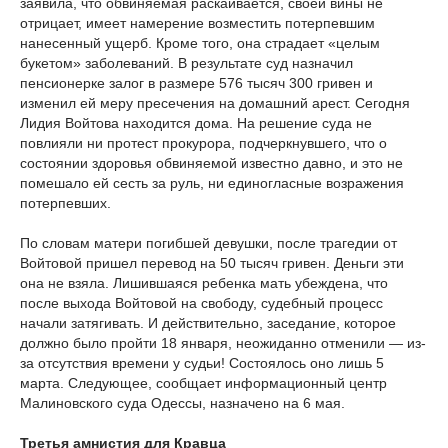
заявила, что обвиняемая раскаивается, своей вины не
отрицает, имеет намерение возместить потерпевшим
нанесенный ущерб. Кроме того, она страдает «целым
букетом» заболеваний. В результате суд назначил
пенсионерке залог в размере 576 тысяч 300 гривен и
изменил ей меру пресечения на домашний арест. Сегодня
Лидия Войтова находится дома. На решение суда не
повлияли ни протест прокурора, подчеркнувшего, что о
состоянии здоровья обвиняемой известно давно, и это не
помешало ей сесть за руль, ни единогласные возражения
потерпевших.
По словам матери погибшей девушки, после трагедии от
Войтовой пришел перевод на 50 тысяч гривен. Деньги эти
она не взяла. Лишившаяся ребенка мать убеждена, что
после выхода Войтовой на свободу, судебный процесс
начали затягивать. И действительно, заседание, которое
должно было пройти 18 января, неожиданно отменили — из-
за отсутствия времени у судьи! Состоялось оно лишь 5
марта. Следующее, сообщает информационный центр
Малиновского суда Одессы, назначено на 6 мая.
Третья амнистия для Кравца