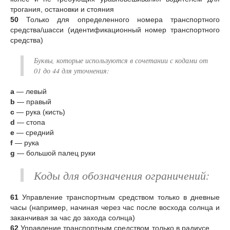
трогания, остановки и стояния
50
Только для определенного номера транспортного
средства/шасси (идентификационный номер транспортного
средства)
Буквы, которые используются в сочетании с кодами от
01 до 44 для уточнения:
a
— левый
b
— правый
c
— рука (кисть)
d
— стопа
e
— средний
f
— рука
g
— большой палец руки
Коды для обозначения ограничений:
61
Управление транспортным средством только в дневные
часы (например, начиная через час после восхода солнца и
заканчивая за час до захода солнца)
62
Управление транспортным средством только в радиусе __