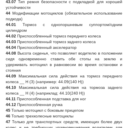
43.07
Тип ремня безопасности с подкладкой для хорошей
устойчивости
44
Модификации мотоциклов (обязательное использование
подкода)
44.01
Тормоз с однопоршневым суппортом/одним
цилиндром
44.02
Приспособленный тормоз переднего колеса
44.03
Приспособленный тормоз заднего колеса
44.04
Приспособленный акселератор
44.08
Высота сиденья, что позволяет водителю в положении
сидя одновременно ставить обе стопы на землю и
удерживать мотоцикл в равновесии во время остановки и
стояния
44.09
Максимальная сила действия на тормоз переднего
колеса __ Н (3) (например: 44.09(140 Н))
44.10
Максимальная сила действия на тормоза заднего
колеса __ Н (4) (наприклад: 44.10(240 Н))
44.11
Приспособленная подставка для ног
44.12
Приспособленная ручка
45
Только мотоцикл с боковым прицепом
46
Только трехколесные мотоциклы
47
Только для транспортных средств, имеющих более двух
колес и не требующих уравновешивания водителем для