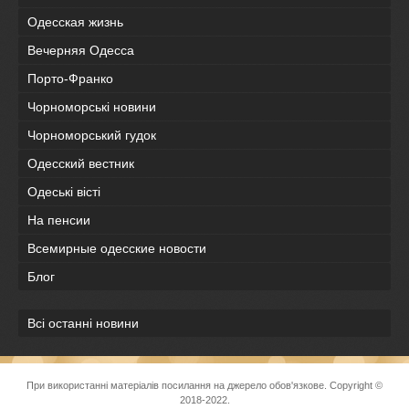
Одесская жизнь
Вечерняя Одесса
Порто-Франко
Чорноморські новини
Чорноморський гудок
Одесский вестник
Одеськi вiстi
На пенсии
Всемирные одесские новости
Блог
Всі останні новини
При використанні матеріалів посилання на джерело обов'язкове. Copyright ©
2018-2022.