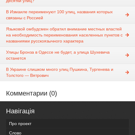
десятки улиц?
В Измаиле переименуют 100 улиц, названия которых
связаны с Россией
Языковой омбудсмен обратил внимание местных властей
на необходимость переименования населенных пунктов с
названиями русскоязычного характера
Улицы Бронза в Одессе не будет, а улица Шухевича
останется
В Украине слишком много улиц Пушкина, Тургенева и
Толстого — Вятрович
Комментарии (0)
Навігація
Про проект
Слово