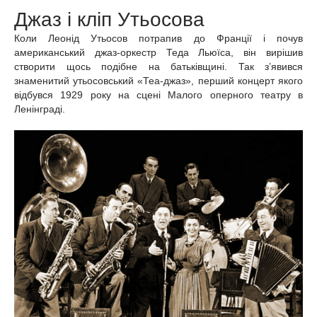
Джаз і кліп Утьосова
Коли Леонід Утьосов потрапив до Франції і почув
американський джаз-оркестр Теда Льюїса, він вирішив
створити щось подібне на батьківщині. Так з’явився
знаменитий утьосовський «Теа-джаз», перший концерт якого
відбувся 1929 року на сцені Малого оперного театру в
Ленінграді.