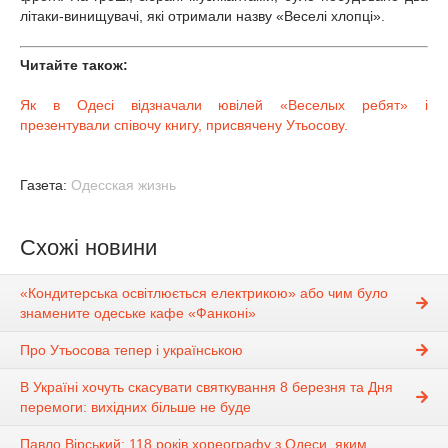
літаки-винищувачі, які отримали назву «Веселі хлопці».
Читайте також:
Як в Одесі відзначали ювілей «Веселых ребят» і
презентували співочу книгу, присвячену Утьосову.
Газета:
Одесская жизнь
Схожі новини
«Кондитерська освітлюється електрикою» або чим було
знамените одеське кафе «Фанконі»
Про Утьосова тепер і українською
В Україні хочуть скасувати святкування 8 березня та Дня
перемоги: вихідних більше не буде
Павло Вірський: 118 років хореографу з Одеси, яким