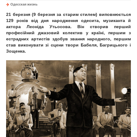
Одесская жизнь
21 березня (9 березня за старим стилем) виповнюється
129 років від дня народження одесита, музиканта й
актора Леоніда Утьосова. Він створив перший
професійний джазовий колектив у країні, першим з
естрадних артистів здобув звання народного, першим
став виконувати зі сцени твори Бабеля, Багрицького і
Зощенка.