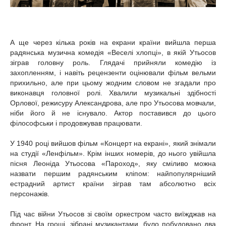
А ще через кілька років на екрани країни вийшла перша
радянська музична комедія «Веселі хлопці», в якій Утьосов
зіграв головну роль. Глядачі прийняли комедію із
захопленням, і навіть рецензенти оцінювали фільм вельми
прихильно, але при цьому жодним словом не згадали про
виконавця головної ролі. Хвалили музикальні здібності
Орлової, режисуру Александрова, але про Утьосова мовчали,
ніби його й не існувало. Актор поставився до цього
філософськи і продовжував працювати.
У 1940 році вийшов фільм «Концерт на екрані», який знімали
на студії «Ленфільм». Крім інших номерів, до нього увійшла
пісня Леоніда Утьосова «Пароход», яку сміливо можна
назвати першим радянським кліпом: найпопулярніший
естрадний артист країни зіграв там абсолютно всіх
персонажів.
Під час війни Утьосов зі своїм оркестром часто виїжджав на
фронт. На гроші, зібрані музикантами, було побудовано два