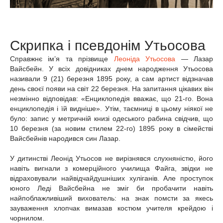
Скрипка і псевдонім Утьосова
Справжнє ім’я та прізвище
Леоніда Утьосова
— Лазар
Вайсбейн. У всіх довідниках днем народження Утьосова
називали 9 (21) березня 1895 року, а сам артист відзначав
день своєї появи на світ 22 березня. На запитання цікавих він
незмінно відповідав: «Енциклопедія вважає, що 21-го. Вона
енциклопедія і їй видніше». Утім, таємниці в цьому ніякої не
було: запис у метричній книзі одеського рабина свідчив, що
10 березня (за новим стилем 22-го) 1895 року в сімействі
Вайсбейнів народився син Лазар.
У дитинстві Леонід Утьосов не вирізнявся слухняністю, його
навіть вигнали з комерційного училища Файга, звідки не
відраховували найвідчайдушніших хуліганів. Але проступок
юного Леді Вайсбейна не зміг би пробачити навіть
найпоблажливіший вихователь: на знак помсти за якесь
зауваження хлопчак вимазав костюм учителя крейдою і
чорнилом.