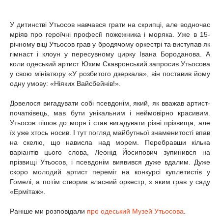
У дитинстві Утьосов навчався грати на скрипці, але водночас
мріяв про героїчні професії пожежника і моряка. Уже в 15-
річному віці Утьосов грав у бродячому оркестрі та виступав як
гімнаст і клоун у пересувному цирку Івана Бороданова. А
коли одеський артист Юхим Скавронський запросив Утьосова
у свою мініатюру «У розбитого дзеркала», він поставив йому
одну умову: «Ніяких Вайсбейнів!».
Довелося вигадувати собі псевдонім, який, як вважав артист-
початківець, мав бути унікальним і неймовірно красивим.
Утьосов пішов до моря і став вигадувати різні прізвища, але
їх уже хтось носив. І тут погляд майбутньої знаменитості впав
на скелю, що нависла над морем. Перебравши кілька
варіантів цього слова, Леонід Йосипович зупинився на
прізвищі Утьосов, і псевдонім виявився дуже вдалим. Дуже
скоро молодий артист переміг на конкурсі куплетистів у
Гомелі, а потім створив власний оркестр, з яким грав у саду
«Ермітаж».
Раніше ми розповідали
про одеський Музей Утьосова
.