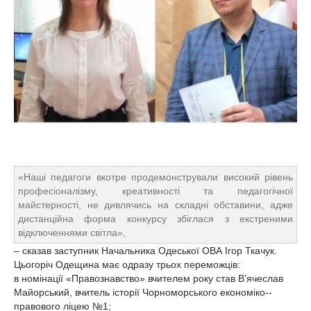
«Наші педагоги вкотре продемонстрували високий рівень
професіоналізму, креативності та педагогічної
майстерності, не дивлячись на складні обставини, адже
дистанційна форма конкурсу збіглася з екстреними
відключеннями світла»,
– сказав заступник Начальника Одеської ОВА Ігор Ткачук.
Цьогоріч Одещина має одразу трьох переможців:
в номінації «Правознавство» вчителем року став В’ячеслав
Майорський, вчитель історії Чорноморського економіко-­
правового ліцею №1;