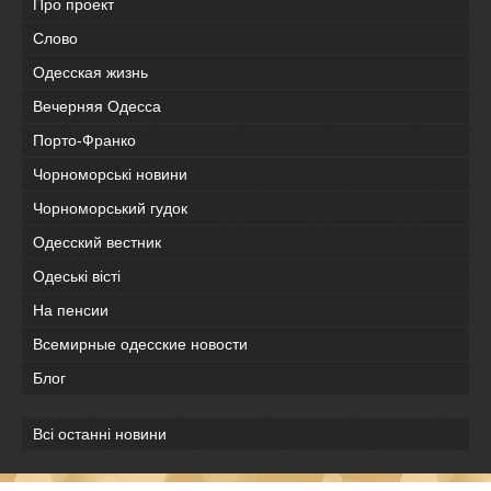
Про проект
Слово
Одесская жизнь
Вечерняя Одесса
Порто-Франко
Чорноморські новини
Чорноморський гудок
Одесский вестник
Одеськi вiстi
На пенсии
Всемирные одесские новости
Блог
Всі останні новини