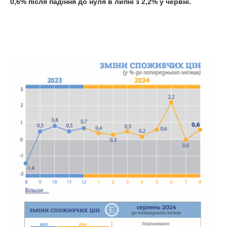
0,6% після падіння до нуля в липні з 2,2% у червні.