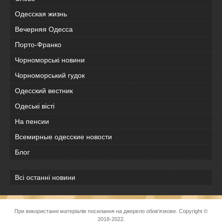
Одесская жизнь
Вечерняя Одесса
Порто-Франко
Чорноморські новини
Чорноморський гудок
Одесский вестник
Одеськi вiстi
На пенсии
Всемирные одесские новости
Блог
Всі останні новини
При використанні матеріалів посилання на джерело обов'язкове. Copyright ©
2018-2022.