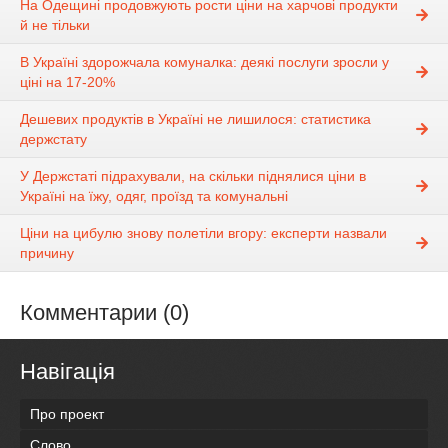
На Одещині продовжують рости ціни на харчові продукти
й не тільки
В Україні здорожчала комуналка: деякі послуги зросли у
ціні на 17-20%
Дешевих продуктів в Україні не лишилося: статистика
держстату
У Держстаті підрахували, на скільки піднялися ціни в
Україні на їжу, одяг, проїзд та комунальні
Ціни на цибулю знову полетіли вгору: експерти назвали
причину
Комментарии (0)
Навігація
Про проект
Слово