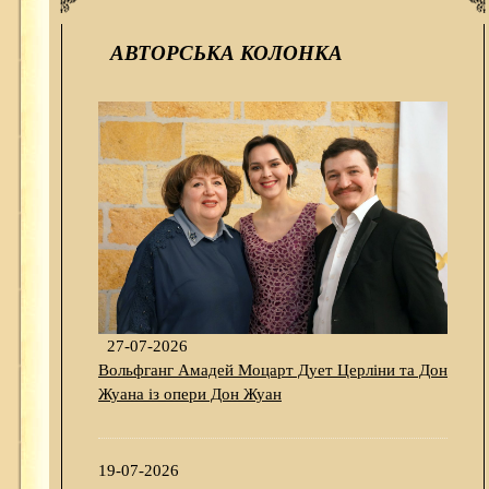
АВТОРСЬКА КОЛОНКА
27-07-2026
Вольфганг Амадей Моцарт Дует Церліни та Дон
Жуана із опери Дон Жуан
19-07-2026