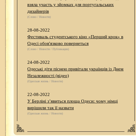
взяла участь у зйомках для португальських
дизайнерів
(Слово / Новости)
28-08-2022
Фестиваль студентського кіно «Перший крок» в
Одесі обов'язково повернеться
(Слово / Новости / Публикации)
24-08-2022
Одеські діти піснею привітали українців із Днем
Незалежності (відео)
(Одесская жизнь / Новости)
22-08-2022
У Берліні з’явиться площа Одеси: чому німці
вирішили так її назвати
(Одесская жизнь / Новости)