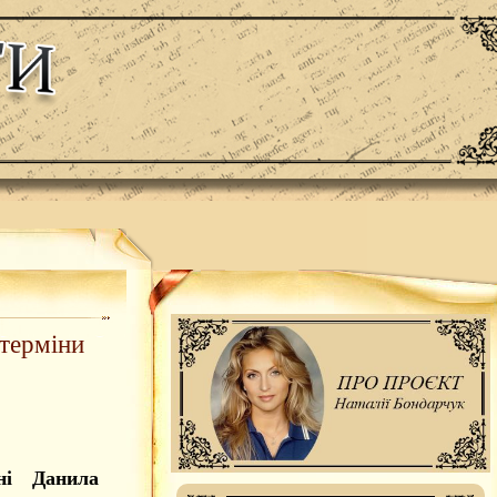
 терміни
ні Данила