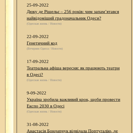
25-09-2022
Дюку де Рішельє – 256 років: чим запам’ятався
найвідоміший градоначальник Одеси?
(Одесская жизнь / Новости)
22-09-2022
Генетичний код
(Вечерняя Одесса / Новости)
17-09-2022
Театральна афіша вересня: як працюють театри
в Одесі?
(Одесская жизнь / Новости)
9-09-2022
Україна зробила важливий крок, щоби провести
Експо 2030 в Одесі
(Одесская жизнь / Новости)
31-08-2022
Анастасія Бондарчук відвідала Португалію, де