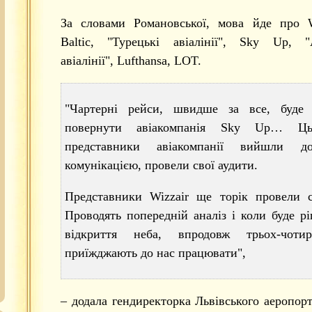
За словами Романовської, мова йде про Wi
Baltic, "Турецькі авіалінії", Sky Up, "А
авіалінії", Lufthansa, LOT.
"Чартерні рейси, швидше за все, буде 
повернути авіакомпанія Sky Up… Ць
представники авіакомпанії вийшли 
комунікацією, провели свої аудити.
Представники Wizzair ще торік провели с
Проводять попередній аналіз і коли буде р
відкриття неба, впродовж трьох-чоти
приїжджають до нас працювати",
– додала гендиректорка Львівського аеропорт