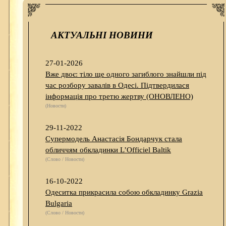
АКТУАЛЬНІ НОВИНИ
27-01-2026
Вже двоє: тіло ще одного загиблого знайшли під
час розбору завалів в Одесі. Підтвердилася
інформація про третю жертву (ОНОВЛЕНО)
(Новости)
29-11-2022
Супермодель Анастасія Бондарчук стала
обличчям обкладинки L’Officiel Baltik
(Слово / Новости)
16-10-2022
Одеситка прикрасила собою обкладинку Grazia
Bulgaria
(Слово / Новости)