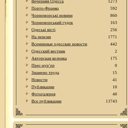
Вечерняя Одесса
1273
Порто-Франко
592
Чорноморські новини
860
Чорноморський гудок
163
Одеськi вiстi
256
На пенсии
1771
Всемирные одесские новости
442
Одесский вестник
2
Авторская колонка
175
Прес-кур’ер
0
Знамено труда
15
Новости
41
Публикации
10
Фотогалерея
40
Все публикации
13743