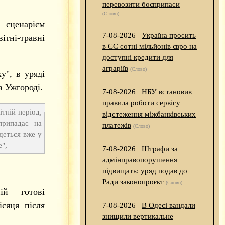
перевозити боєприпаси
(Слово)
 сценарієм
7-08-2026
Україна просить
тні-травні
в ЄС сотні мільйонів євро на
доступні кредити для
аграріїв
(Слово)
у", в уряді
в Ужгороді.
7-08-2026
НБУ встановив
правила роботи сервісу
ітній період,
відстеження міжбанківських
припадає на
платежів
(Слово)
деться вже у
е",
7-08-2026
Штрафи за
адмінправопорушення
підвищать: уряд подав до
Ради законопроєкт
(Слово)
ій готові
сяця після
7-08-2026
В Одесі вандали
знищили вертикальне