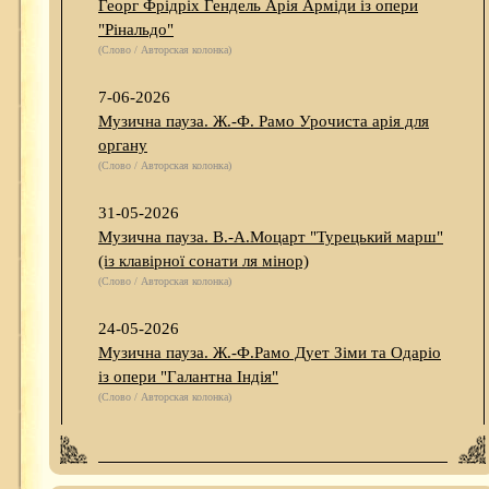
Георг Фрідріх Гендель Арія Арміди із опери
"Рінальдо"
(Слово / Авторская колонка)
7-06-2026
Музична пауза. Ж.-Ф. Рамо Урочиста арія для
органу
(Слово / Авторская колонка)
31-05-2026
Музична пауза. В.-А.Моцарт "Турецький марш"
(із клавірної сонати ля мінор)
(Слово / Авторская колонка)
24-05-2026
Музична пауза. Ж.-Ф.Рамо Дует Зіми та Одаріо
із опери "Галантна Індія"
(Слово / Авторская колонка)