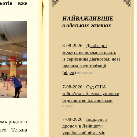
ьотів вже
НАЙВАЖЛИВІШЕ
в одеських газетах
8-08-2026
До лікарні
можуть не покласти навіть
із серйозним діагнозом: нові
правила госпіталізації
(відео)
(На пенсии)
7-08-2026
Суд США
зобов’язав Трампа зупинити
будівництво бальної зали
(Слово)
7-08-2026
Інцидент з
народного
дроном в Лейпцигу:
ого Тетяна
український літак міг