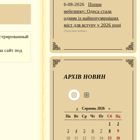
6-08-2026
Попри
небезпеку: Одеса стала
одним із найпопулярніших
міст для вступу у 2026 році
(Одесская жизнь)
истрированный
а сайт под
АРХІВ НОВИН
«
Серпень 2026 »
Пн
Вт
Ср
Чт
Пт
Сб
Нд
1
2
3
4
5
6
7
8
9
10
11
12
13
14
15
16