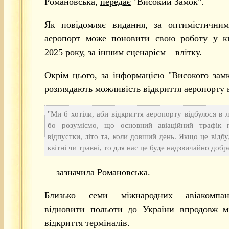
Романовська,
передає
"Високий Замок".
Як повідомляє видання, за оптимістичним
аеропорт може поновити свою роботу у кві
2025 року, за іншим сценарієм – влітку.
Окрім цього, за інформацією "Високого замк
розглядають можливість відкриття аеропорту 
"Ми б хотіли, аби відкриття аеропорту відбулося в л
бо розуміємо, що основний авіаційний трафік 
відпустки, літо та, коли довший день. Якщо це відбу
квітні чи травні, то для нас це буде надзвичайно добр
— зазначила Романовська.
Близько семи міжнародних авіакомпан
відновити польоти до України впродовж мі
відкриття терміналів.