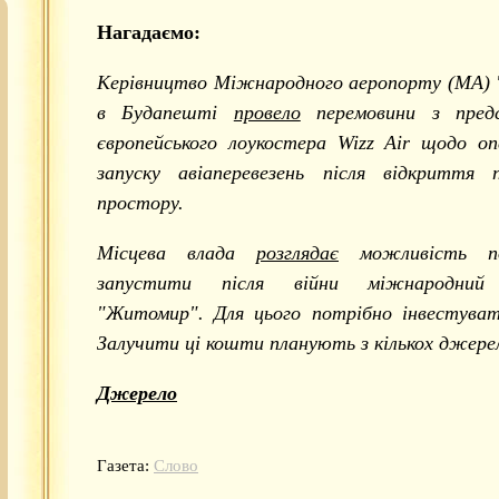
Нагадаємо:
Керівництво Міжнародного аеропорту (МА) 
в Будапешті
провело
перемовини з пред
європейського лоукостера Wizz Air щодо о
запуску авіаперевезень після відкриття п
простору.
Місцева влада
розглядає
можливість п
запустити після війни міжнародний
"Житомир". Для цього потрібно інвестуват
Залучити ці кошти планують з кількох джере
Джерело
Газета:
Слово