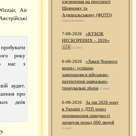
озеленення на проспекті
Шевченку та
zzair, Air
Адміральському (ФОТО)
встрійські
(Одесская жизнь)
7-08-2026
«КУБОК
НЕСКОРЕНИХ – 2026»
пробувати
🇺🇦
(Слово)
ого року
6-08-2026
«Хвилі Чорного
до нас з
моря»: успішно
завершилися військово-
патріотичні навчально-
вій аудит.
тренувальні збори
(Слово)
ішення про
рьох днів
6-08-2026
За пів 2026 року
в Україні у ДТП через
перевищення швидкості
загинули понад 600 людей
(Слово)
у.