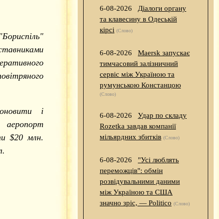
6-08-2026
Діалоги органу
та клавесину в Одеській
кірсі
(Слово)
"Бориспіль"
ставниками
6-08-2026
Maersk запускає
перативного
тимчасовий залізничний
сервіс між Україною та
овітряного
румунською Констанцою
(Слово)
оновити і
6-08-2026
Удар по складу
 аеропорт
Rozetka завдав компанії
и $20 млн.
мільярдних збитків
(Слово)
л.
6-08-2026
"Усі люблять
переможців": обмін
розвідувальними даними
між Україною та США
значно зріс, — Politico
(Слово)