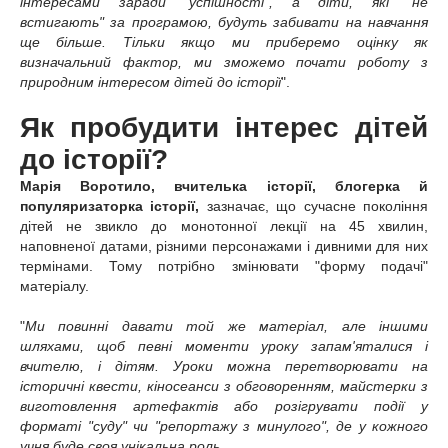
інтересами заради "успішності", а діти, які "не
встигають" за програмою, будуть забивати на навчання
ще більше. Тільки якщо ми приберемо оцінку як
визначальний фактор, ми зможемо почати роботу з
природним інтересом дітей до історії
".
Як пробудити інтерес дітей
до історії?
Марія Воротило, вчителька історії, блогерка й
популяризаторка історії,
зазначає, що
сучасне покоління
дітей не звикло до монотонної лекції на 45 хвилин,
наповненої датами, різними персонажами і дивними для них
термінами. Тому потрібно змінювати "форму подачі"
матеріалу.
"
Ми повинні давати той же матеріал, але іншими
шляхами, щоб певні моменти уроку запам'яталися і
вчителю, і дітям. Уроки можна перетворювати на
історичні квести, кіносеанси з обговоренням, майстерки з
виготовлення артефактів або розігрувати події у
форматі "суду" чи "репортажу з минулого", де у кожного
учня буде своя унікальна роль.