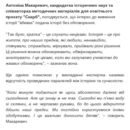
Антоніна Макаревич, кандидатка історичних наук та
співавторка методичних матеріалів для освітнього
проєкту "Скарб",
погоджується, що інтерес до вивчення
історії "вбиває" подача історії без обговорення.
"
Так було, крапка" – це слухати нецікаво. Історія – це про
життя, про наших предків, які любили, ненавиділи,
співчували, страждали, міркували, приймали різні рішення.
Ці рішення можна обговорювати, обмірковувати,
аналізувати. І це цікаво, коли ми залучаємо учнівство до
жвавих обговорень
", – зазначає вона.
Ще однією помилкою у викладанні експертка називає
відсутність проведених паралелей між історією та сучасністю.
"
Коли минуле подається як щось абсолютно далеке від
сьогодення. Але це знову ж не так. Сьогодні ми пʼємо воду
зі склянки, а не черпаємо руками, бо до цього відкриття
дійшли наші предки. Ми постійно користуємося їхніми
здобутками. І це важливо доносити дітям
", – говорить
Макаревич.