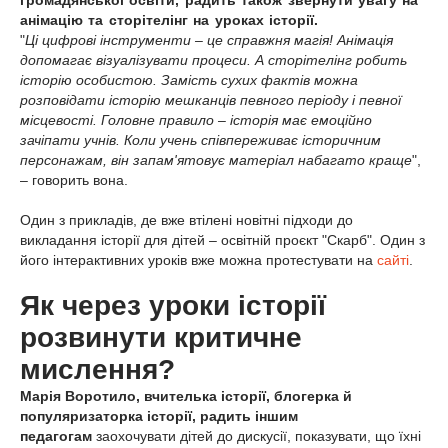
громадянської освіти, радить також звернути увагу на
анімацію та сторітелінг на уроках історії.
"
Ці цифрові інструменти – це справжня магія! Анімація
допомагає візуалізувати процеси. А сторітелінг робить
історію особистою. Замість сухих фактів можна
розповідати історію мешканців певного періоду і певної
місцевості. Головне правило – історія має емоційно
зачіпати учнів. Коли учень співпереживає історичним
персонажам, він запам'ятовує матеріал набагато краще
",
– говорить вона.
Один з прикладів, де вже втілені новітні підходи до
викладання історії для дітей – освітній проєкт "Скарб". Один з
його інтерактивних уроків вже можна протестувати на
сайті
.
Як через уроки історії
розвинути критичне
мислення?
Марія Воротило, вчителька історії, блогерка й
популяризаторка історії, радить іншим
педагогам
заохочувати дітей до дискусії, показувати, що їхні