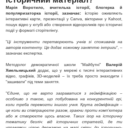
Марія Воротило, вчителька історії, блогерка й
популяризаторка історії, зазначає: і
сторію оживляють
інтерактивні карти, презентації у Canva, вікторини у Kahoot,
пошук відео у ютубі або створення відеороликів про історичні
події у форматі сторітелінгу.
"
Ці інструменти перетворюють учнів зі споживачів на
авторів контенту. Це додає кожному заняттю інтриги
", –
зазначає експертка.
Методолог демократичної школи "Майбутні"
Валерій
Хмельницький
додає, що у мережі є тисячі інтерактивних
відео, графіків, 3D-моделей – їх треба просто знаходити і
"зашивати" під теми заняття.
"
Єдине, що не варто заграватися з гейміфікацією –
особливо з такою, що побудована на конкурентній грі,
коли треба перемогти іншого учня. Крута гейміфікація –
це коли ви співпрацюєте разом, граючи проти комп’ютера
або ж створюєте щось власне. Таких ігор на історичну
тематику безліч: від історичних стратегій, де ти
управляєш цілою державою на мапі світу, до історично-