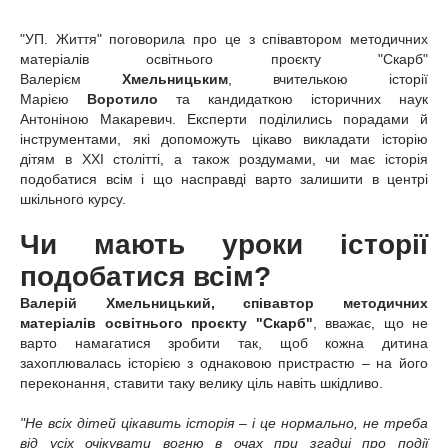
"УП. Життя" поговорила про це з співавтором методичних
матеріалів освітнього проєкту "Скарб"
Валерієм
Хмельницьким
, вчителькою історії
Марією
Воротило
та кандидаткою історичних наук
Антоніною Макаревич. Експерти поділились порадами й
інструментами, які допоможуть цікаво викладати історію
дітям в XXI столітті, а також роздумами, чи має історія
подобатися всім і що насправді варто залишити в центрі
шкільного курсу.
Чи мають уроки історії
подобатися всім?
Валерій Хмельницький, співавтор методичних
матеріалів освітнього проєкту "Скарб"
, вважає, що не
варто намагатися зробити так, щоб кожна дитина
захоплювалась історією з однаковою пристрастю – на його
переконання, ставити таку велику ціль навіть шкідливо.
"Не всіх дітей цікавить історія – і це нормально, не треба
від усіх очікувати вогню в очах при згадці про події