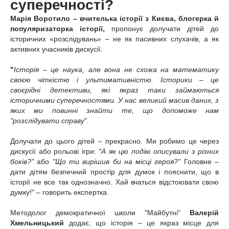
суперечності?
Марія Воротило – вчителька історії з Києва, блогерка й
популяризаторка історії,
пропонує долучати дітей до
історичних «розслідувань» – не як пасивних слухачів, а як
активних учасників дискусії.
"
Історія – це наука, але вона не схожа на математику
своєю чіткістю і ультимативністю. Історики – це
своєрідні детективи, які якраз таки займаються
історичними суперечностями. У нас великий масив даних, з
яких ми повинні знайти те, що допоможе нам
"розслідувати справу
".
Долучати до цього дітей – прекрасно. Ми робимо це через
дискусії або рольові ігри:
"А як цю подію описували з різних
боків?"
або
"Що ти вирішив би на місці героя?"
Головне –
дати дітям безпечний простір для думок і пояснити, що в
історії не все так однозначно. Хай вчаться відстоювати свою
думку!" – говорить експертка.
Методолог демократичної школи "Майбутні"
Валерій
Хмельницький
додає, що історія – це якраз місце для