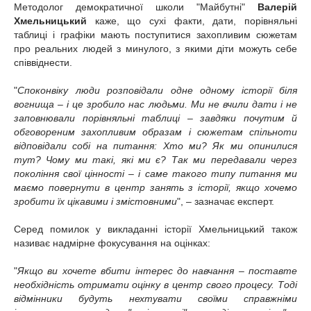
Методолог демократичної школи "Майбутні"
Валерій
Хмельницький
каже, що
сухі факти, дати, порівняльні
таблиці і графіки мають поступитися захопливим сюжетам
про реальних людей з минулого, з якими діти можуть себе
співвіднести.
"
Споконвіку люди розповідали одне одному історії біля
вогнища – і це зробило нас людьми. Ми не вчили дати і не
заповнювали порівняльні таблиці – завдяки почутим й
обговореним захопливим образам і сюжетам спільноти
відповідали собі на питання: Хто ми? Як ми опинилися
тут? Чому ми такі, які ми є? Так ми передавали через
покоління свої цінності – і саме такого типу питання ми
маємо повернути в центр занять з історії, якщо хочемо
зробити їх цікавими і змістовними
", – зазначає експерт.
Серед помилок у викладанні історії Хмельницький також
називає надмірне фокусування на оцінках:
"
Якщо ви хочете вбити інтерес до навчання – поставте
необхідність отримати оцінку в центр свого процесу. Тоді
відмінники будуть нехтувати своїми справжніми