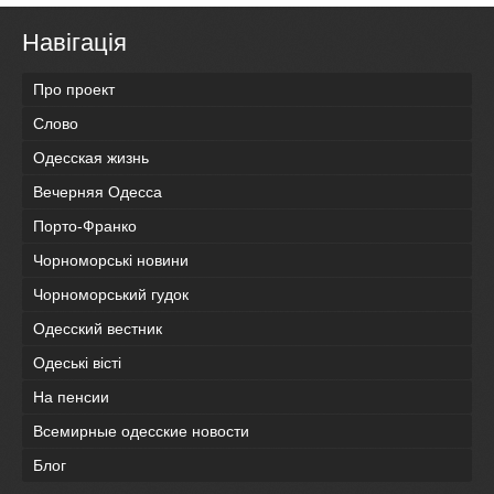
Навігація
Про проект
Слово
Одесская жизнь
Вечерняя Одесса
Порто-Франко
Чорноморські новини
Чорноморський гудок
Одесский вестник
Одеськi вiстi
На пенсии
Всемирные одесские новости
Блог