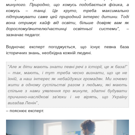
минулого. Природно, що комусь подобається фізика, а
комусь – танці. Це круто, треба максимально
підтримувати саме цей природний інтерес дитини. Тоді
вона отримує кайф від освіти, більше довіряє вам як
дорослому/вчителю/частинці освітньої системи",
–
зазначає педагог.
Водночас експерт погоджується, що існує певна база
історичних знань, необхідна кожній людині.
"
Але ж діти мають знати певні речі з історії, це ж база!"
– так, мають, і тут треба чесно визнати, що це не
їхній, а наш інтерес як небайдужих громадян. Ми хочемо
жити в одному суспільстві разом з людьми, які мають
спільне з нами уявлення про минуле, здатні будувати
причинно-наслідкові зв’язки і не вірять, що Україну
вигадав Ленін
",
– пояснює експерт.