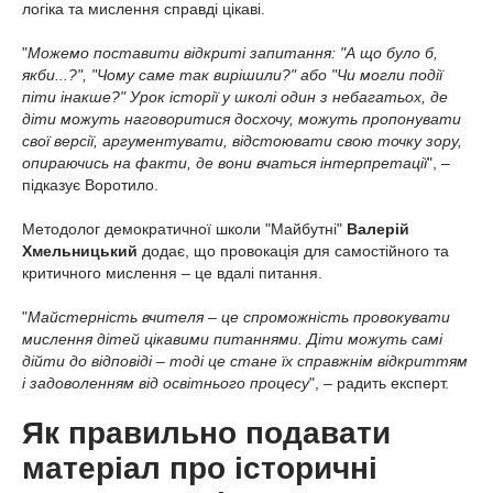
логіка та мислення справді цікаві.
"
Можемо поставити відкриті запитання: "А що було б,
якби...?", "Чому саме так вирішили?" або "Чи могли події
піти інакше?" Урок історії у школі один з небагатьох, де
діти можуть наговоритися досхочу, можуть пропонувати
свої версії, аргументувати, відстоювати свою точку зору,
опираючись на факти, де вони вчаться інтерпретації
", –
підказує Воротило.
Методолог демократичної школи "Майбутні"
Валерій
Хмельницький
додає, що провокація для самостійного та
критичного мислення – це вдалі питання.
"
Майстерність вчителя – це спроможність провокувати
мислення дітей цікавими питаннями. Діти можуть самі
дійти до відповіді – тоді це стане їх справжнім відкриттям
і задоволенням від освітнього процесу
", – радить експерт.
Як правильно подавати
матеріал про історичні