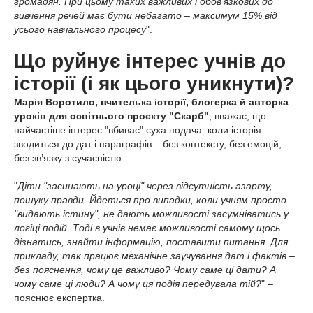
громадян. При цьому таких важливих і обов’язкових до
вивчення речей має бути небагато – максимум 15% від
усього навчального процесу
".
Що руйнує інтерес учнів до
історії (і як цього уникнути)?
Марія Воротило, вчителька історії, блогерка й авторка
уроків для освітнього проєкту "Скарб"
, вважає, що
найчастіше інтерес "вбиває" суха подача: коли історія
зводиться до дат і параграфів – без контексту, без емоцій,
без зв’язку з сучасністю.
"
Діти "засинають на уроці" через відсутність азарту,
пошуку правди. Йдеться про випадки, коли учням просто
"видають істину", не дають можливості засумніватись у
логіці подій. Тоді в учнів немає можливості самому щось
дізнатись, знайти інформацію, поставити питання. Для
прикладу, так працює механічне заучування дат і фактів –
без пояснення, чому це важливо? Чому саме ці дати? А
чому саме ці люди? А чому ця подія передувала тій?
" –
пояснює експертка.