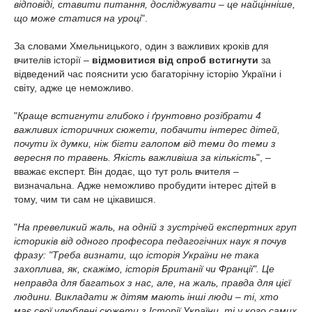
відповіді, ставити питання, досліджувати – це найцінніше,
що може статися на уроці
".
За словами Хмельницького, один з важливих кроків для
вчителів історії –
відмовитися від спроб встигнути
за
відведений час пояснити усю багаторічну історію України і
світу, адже це неможливо.
"
Краще встигнути глибоко і ґрунтовно розібрати 4
важливих історичних сюжети, побачити інтерес дітей,
почути їх думки, ніж бігти галопом від теми до теми з
вересня по травень. Якість важливіша за кількість
", –
вважає експерт.
Він додає, що тут роль вчителя –
визначальна. Адже неможливо пробудити інтерес дітей в
тому, чим ти сам не цікавишся.
"
На превеликий жаль, на одній з зустрічей експертних груп
істориків від одного професора педагогічних наук я почув
фразу: "Треба визнати, що історія України не така
захоплива, як, скажімо, історія Британії чи Франції". Це
неправда для багатьох з нас, але, на жаль, правда для цієї
людини. Викладати ж дітям мають інші люди – ті, хто
має свої улюблені сюжети з Історії України, ті у кого самих