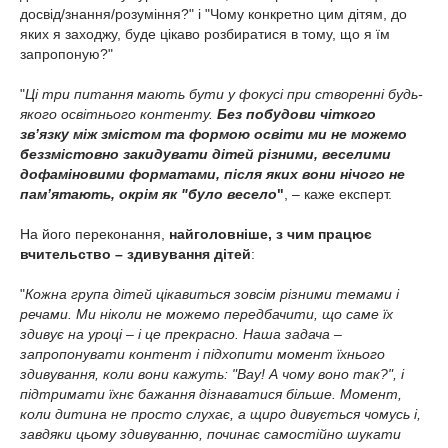
досвід/знання/розуміння?" і "Чому конкретно цим дітям, до
яких я заходжу, буде цікаво розбиратися в тому, що я їм
запропоную?"
"
Ці три питання мають бути у фокусі при створенні будь-
якого освітнього контенту.
Без побудови чіткого
зв’язку між змістом та формою освіти ми не можемо
беззмістовно закидувати дітей різними, веселими
дофаміновими форматами, після яких вони нічого не
пам’ятають, окрім як "було весело
"
, – каже експерт.
На його переконання,
найголовніше, з чим працює
вчительство – здивування дітей
:
"
Кожна група дітей цікавиться зовсім різними темами і
речами. Ми ніколи не можемо передбачити, що саме їх
здивує на уроці – і це прекрасно. Наша задача –
запропонувати контент і підхопити момент їхнього
здивування, коли вони кажуть: "Вау! А чому воно так?", і
підтримати їхнє бажання дізнаватися більше. Момент,
коли дитина не просто слухає, а щиро дивується чомусь і,
завдяки цьому здивуванню, починає самостійно шукати