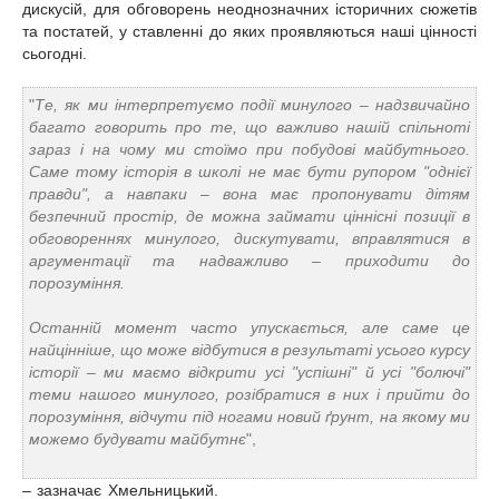
дискусій, для обговорень неоднозначних історичних сюжетів
та постатей, у ставленні до яких проявляються наші цінності
сьогодні.
"
Те, як ми інтерпретуємо події минулого – надзвичайно
багато говорить про те, що важливо нашій спільноті
зараз і на чому ми стоїмо при побудові майбутнього.
Саме тому історія в школі не має бути рупором "однієї
правди", а навпаки – вона має пропонувати дітям
безпечний простір, де можна займати ціннісні позиції в
обговореннях минулого, дискутувати, вправлятися в
аргументації та надважливо – приходити до
порозуміння.
Останній момент часто упускається, але саме це
найцінніше, що може відбутися в результаті усього курсу
історії – ми маємо відкрити усі "успішні" й усі "болючі"
теми нашого минулого, розібратися в них і прийти до
порозуміння, відчути під ногами новий ґрунт, на якому ми
можемо будувати майбутнє
",
– зазначає Хмельницький.