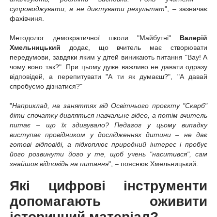
супроводжувати, а не диктувати результат
", – зазначає
фахівчиня.
Методолог демократичної школи "Майбутні"
Валерій
Хмельницький
додає, що
вчитель має створювати
передумови, завдяки яким у дітей виникають питання "Вау! А
чому воно так?". При цьому дуже важливо не давати одразу
відповідей, а перепитувати "А ти як думаєш?", "А давай
спробуємо дізнатися?"
"
Наприклад, на заняттях від Освітнього проєкту "Скарб"
діти спочатку дивляться навчальне відео, а потім вчитель
питає – що їх здивувало? Педагог у цьому випадку
виступає провідником у дослідженнях дитини – не дає
готові відповіді, а підхоплює природний інтерес і пробує
його розвинути його у те, щоб учень "наситився", сам
знайшов відповідь на питання
", – пояснює Хмельницький.
Які цифрові інструменти
допомагають оживити
історичний матеріал?