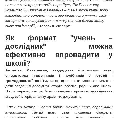
палають очі при розповідях про Русь, Річ Посполиту,
козацтво чи Визвольні змагання – тема може бути якою
завгодно, але головне – це щиро ділитися з учнями своїм
інтересом, показувати те, в чому ти сам бачиш красу
вивчення історії
", – говорить експерт.
Як формат "учень –
дослідник" можна
ефективно впровадити у
школі?
Антоніна Макаревич, кандидатка історичних наук,
співавторка підручників і посібників з історії і
громадянської освіти,
каже, що
почати можна з малого:
дати завдання дослідити історію власної родини або школи.
Потім переходити до більш складних проєктів: дослідження
місцевої історії, аналізу архівних документів.
"
Ключ до успіху – дати учням відчути себе справжніми
істориками. Нехай вони самі шукають джерела,
аналізують, роблять висновки. Роль учителя –