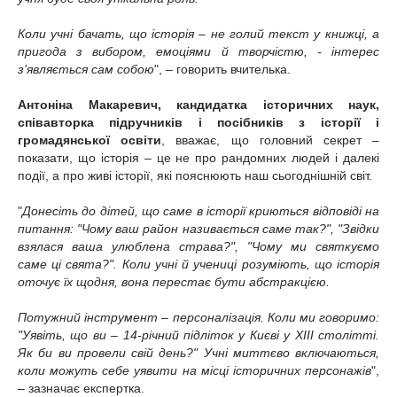
Коли учні бачать, що історія – не голий текст у книжці, а
пригода з вибором, емоціями й творчістю, - інтерес
з’являється сам собою
", – говорить вчителька.
Антоніна Макаревич, кандидатка історичних наук,
співавторка підручників і посібників з історії і
громадянської освіти
, вважає, що головний секрет –
показати, що історія – це не про рандомних людей і далекі
події, а про живі історії, які пояснюють наш сьогоднішній світ.
"
Донесіть до дітей, що саме в історії криються відповіді на
питання: "Чому ваш район називається саме так?", "Звідки
взялася ваша улюблена страва?", "Чому ми святкуємо
саме ці свята?". Коли учні й учениці розуміють, що історія
оточує їх щодня, вона перестає бути абстракцією.
Потужний інструмент – персоналізація. Коли ми говоримо:
"Уявіть, що ви – 14-річний підліток у Києві у XIII столітті.
Як би ви провели свій день?" Учні миттєво включаються,
коли можуть себе уявити на місці історичних персонажів
",
– зазначає експертка.