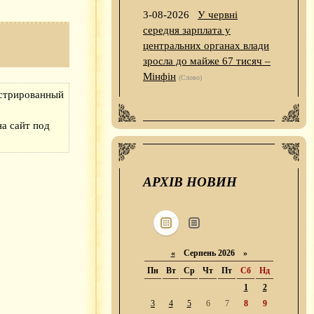
3-08-2026
У червні
середня зарплата у
центральних органах влади
зросла до майже 67 тисяч –
Мінфін
(Слово)
истрированный
а сайт под
АРХІВ НОВИН
«
Серпень 2026 »
Пн
Вт
Ср
Чт
Пт
Сб
Нд
1
2
3
4
5
6
7
8
9