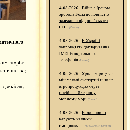
4-08-2026
Війна з Іраном
зробила Бельгію повністю
залежною від російського
СПГ
(Слово)
4-08-2026
В Україні
ритичного
запровадять декларування
IMEI імпортованих
телефонів
(Слово)
них творів;
ценічна гра;
4-08-2026
Уряд скоригував
мінімальні експортні ціни на
 довкілля;
агропродукцію через
російський терор у
Чорному морі
(Слово)
4-08-2026
Коли новини
керують нашими
емоціями...
(Чорноморські новини)