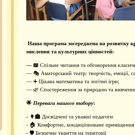
Наша програма зосереджена на розвитку к
мислення та культурних цінностей:
— 📖
Спільне читання та обговорення класич
— 🎭 Аматорський театр: творчість, емоції, с
— ➕ Цікава математика та логічні ігри;
— 🌿 Спостереження за природою та вивчення
🌟
Переваги нашого табору
:
- 👩‍🏫
Досвідчені та уважні педагоги
- 🏠 Комфортне, кондиціоноване приміщення
- 🛡 Безпечне укриття на території