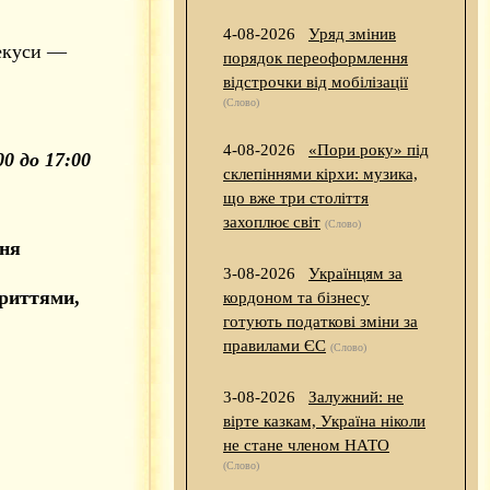
4-08-2026
Уряд змінив
рекуси —
порядок переоформлення
відстрочки від мобілізації
(Слово)
4-08-2026
«Пори року» під
0 до 17:00
склепіннями кірхи: музика,
що вже три століття
захоплює світ
(Слово)
ння
3-08-2026
Українцям за
криттями,
кордоном та бізнесу
готують податкові зміни за
правилами ЄС
(Слово)
3-08-2026
Залужний: не
вірте казкам, Україна ніколи
не стане членом НАТО
(Слово)