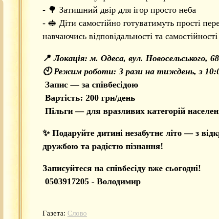
- 🌳 Затишний двір для ігор просто неба
- 🥪 Діти самостійно готуватимуть прості пе
навчаючись відповідальності та самостійності
📍
Локація: м. Одеса, вул. Новосельського, 68
🕙 Режим роботи: 3 рази на тиждень, з 10:0
Запис — за співбесідою
Вартість: 200 грн/день
Пільги — для вразливих категорій населе
✨ Подаруйте дитині незабутнє літо — з від
дружбою та радістю пізнання!
Записуйтеся на співбесіду вже сьогодні!
0503917205 - Володимир
Газета:
Слово