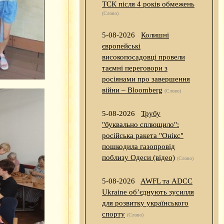
ТСК після 4 років обмежень
(Слово)
5-08-2026
Колишні
європейські
високопосадовці провели
таємні переговори з
росіянами про завершення
війни – Bloomberg
(Слово)
5-08-2026
Трубу
"буквально сплющило":
російська ракета "Онікс"
пошкодила газопровід
поблизу Одеси (відео)
(Слово)
5-08-2026
AWFL та ADCC
Ukraine об’єднують зусилля
для розвитку українського
спорту
(Слово)