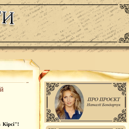
ій
 Кірсі"!