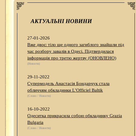
АКТУАЛЬНІ НОВИНИ
27-01-2026
Вже двоє: тіло ще одного загиблого знайшли під
час розбору завалів в Одесі. Підтвердилася
інформація про третю жертву (ОНОВЛЕНО)
(Новости)
29-11-2022
Супермодель Анастасія Бондарчук стала
обличчям обкладинки L’Officiel Baltik
(Слово / Новости)
16-10-2022
Одеситка прикрасила собою обкладинку Grazia
Bulgaria
(Слово / Новости)