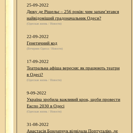
25-09-2022
Дюку де Рішельє – 256 років: чим запам’ятався
найвідоміший градоначальник Одеси?
(Одесская жизнь / Новости)
22-09-2022
Генетичний код
(Вечерняя Одесса / Новости)
17-09-2022
Театральна афіша вересня: як працюють театри
в Одесі?
(Одесская жизнь / Новости)
9-09-2022
Україна зробила важливий крок, щоби провести
Експо 2030 в Одесі
(Одесская жизнь / Новости)
31-08-2022
Анастасія Бондарчук відвідала Португалію, де