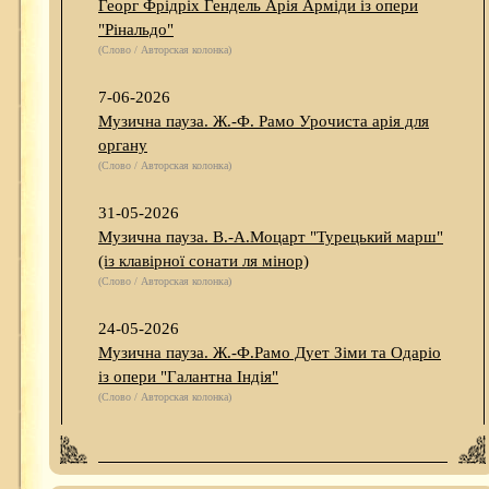
Георг Фрідріх Гендель Арія Арміди із опери
"Рінальдо"
(Слово / Авторская колонка)
7-06-2026
Музична пауза. Ж.-Ф. Рамо Урочиста арія для
органу
(Слово / Авторская колонка)
31-05-2026
Музична пауза. В.-А.Моцарт "Турецький марш"
(із клавірної сонати ля мінор)
(Слово / Авторская колонка)
24-05-2026
Музична пауза. Ж.-Ф.Рамо Дует Зіми та Одаріо
із опери "Галантна Індія"
(Слово / Авторская колонка)