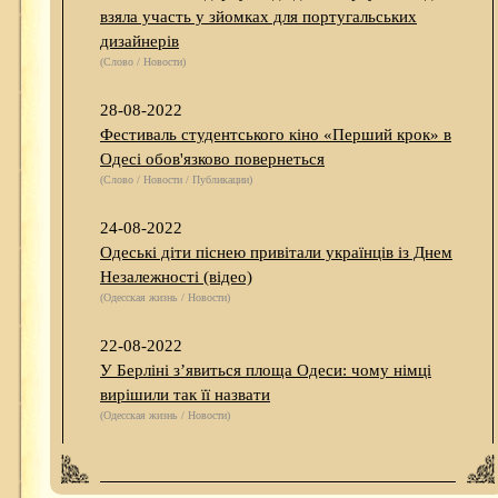
взяла участь у зйомках для португальських
дизайнерів
(Слово / Новости)
28-08-2022
Фестиваль студентського кіно «Перший крок» в
Одесі обов'язково повернеться
(Слово / Новости / Публикации)
24-08-2022
Одеські діти піснею привітали українців із Днем
Незалежності (відео)
(Одесская жизнь / Новости)
22-08-2022
У Берліні з’явиться площа Одеси: чому німці
вирішили так її назвати
(Одесская жизнь / Новости)