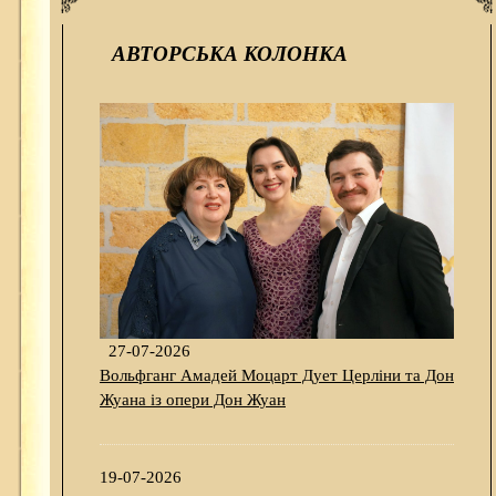
АВТОРСЬКА КОЛОНКА
27-07-2026
Вольфганг Амадей Моцарт Дует Церліни та Дон
Жуана із опери Дон Жуан
19-07-2026