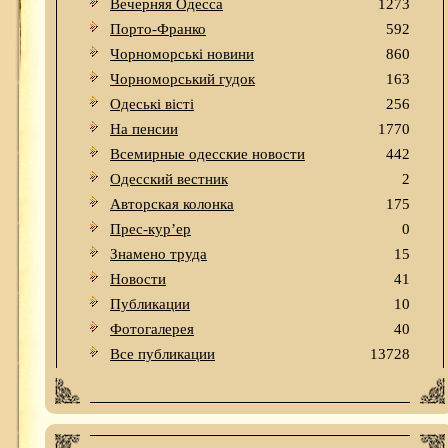
Вечерняя Одесса
1273
Порто-Франко
592
Чорноморські новини
860
Чорноморський гудок
163
Одеськi вiстi
256
На пенсии
1770
Всемирные одесские новости
442
Одесский вестник
2
Авторская колонка
175
Прес-кур’ер
0
Знамено труда
15
Новости
41
Публикации
10
Фотогалерея
40
Все публикации
13728