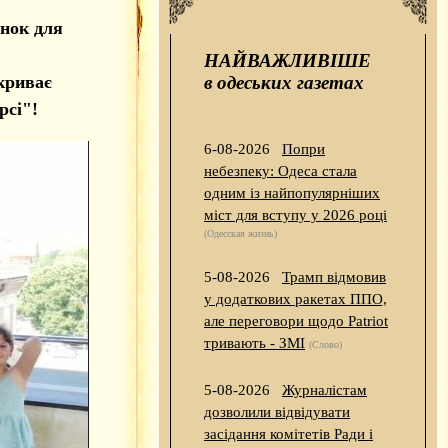
инок для
НАЙВАЖЛИВІШЕ
криває
в одеських газетах
рсі"!
6-08-2026
Попри
небезпеку: Одеса стала
одним із найпопулярніших
міст для вступу у 2026 році
(Одесская жизнь)
5-08-2026
Трамп відмовив
у додаткових ракетах ППО,
але переговори щодо Patriot
тривають - ЗМІ
(Слово)
5-08-2026
Журналістам
дозволили відвідувати
засідання комітетів Ради і