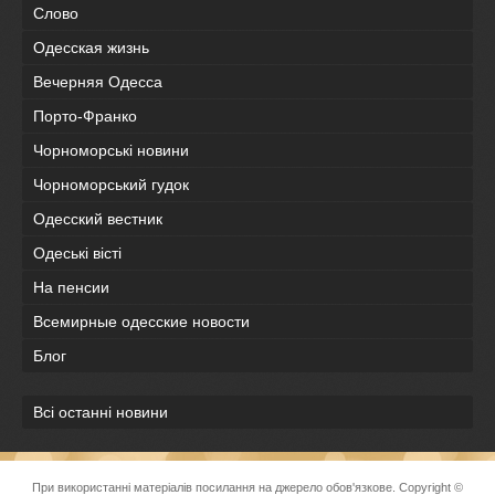
Слово
Одесская жизнь
Вечерняя Одесса
Порто-Франко
Чорноморські новини
Чорноморський гудок
Одесский вестник
Одеськi вiстi
На пенсии
Всемирные одесские новости
Блог
Всі останні новини
При використанні матеріалів посилання на джерело обов'язкове. Copyright ©