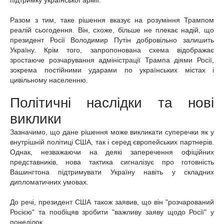
підтримку української армії.
Разом з тим, таке рішення вказує на розуміння Трампом
реалій сьогодення. Він, схоже, більше не плекає надій, що
президент Росії Володимир Путін добровільно залишить
Україну. Крім того, запропонована схема відображає
зростаюче розчарування адміністрації Трампа діями Росії,
зокрема постійними ударами по українських містах і
цивільному населенню.
Політичні наслідки та нові
виклики
Зазначимо, що дане рішення може викликати суперечки як у
внутрішній політиці США, так і серед європейських партнерів.
Однак, незважаючи на деякі заперечення офіційних
представників, нова тактика сигналізує про готовність
Вашингтона підтримувати Україну навіть у складних
дипломатичних умовах.
До речі, президент США також заявив, що він "розчарований
Росією" та пообіцяв зробити "важливу заяву щодо Росії" у
понеділок.