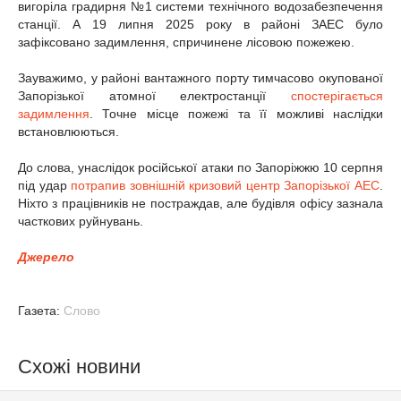
вигоріла градирня №1 системи технічного водозабезпечення
станції. А 19 липня 2025 року в районі ЗАЕС було
зафіксовано задимлення, спричинене лісовою пожежею.
Зауважимо, у районі вантажного порту тимчасово окупованої
Запорізької атомної електростанції
спостерігається
задимлення
. Точне місце пожежі та її можливі наслідки
встановлюються.
До слова, унаслідок російської атаки по Запоріжжю 10 серпня
під удар
потрапив зовнішній кризовий центр Запорізької АЕС
.
Ніхто з працівників не постраждав, але будівля офісу зазнала
часткових руйнувань.
Джерело
Газета:
Слово
Схожі новини