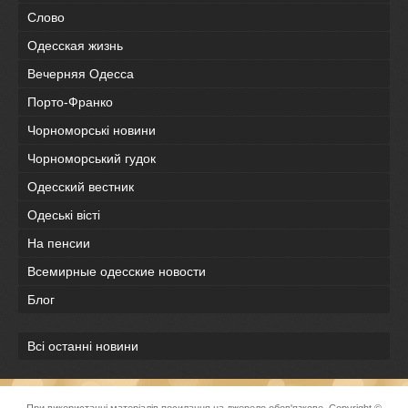
Слово
Одесская жизнь
Вечерняя Одесса
Порто-Франко
Чорноморські новини
Чорноморський гудок
Одесский вестник
Одеськi вiстi
На пенсии
Всемирные одесские новости
Блог
Всі останні новини
При використанні матеріалів посилання на джерело обов'язкове. Copyright ©