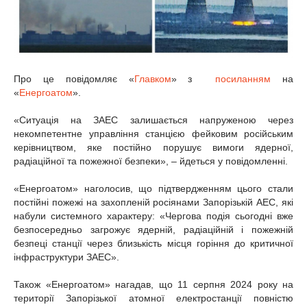
Про це повідомляє «
Главком
» з
посиланням
на
«
Енергоатом
».
«Ситуація на ЗАЕС залишається напруженою через
некомпетентне управління станцією фейковим російським
керівництвом, яке постійно порушує вимоги ядерної,
радіаційної та пожежної безпеки», – йдеться у повідомленні.
«Енергоатом» наголосив, що підтвердженням цього стали
постійні пожежі на захопленій росіянами Запорізькій АЕС, які
набули системного характеру: «Чергова подія сьогодні вже
безпосередньо загрожує ядерній, радіаційній і пожежній
безпеці станції через близькість місця горіння до критичної
інфраструктури ЗАЕС».
Також «Енергоатом» нагадав, що 11 серпня 2024 року на
території Запорізької атомної електростанції повністю