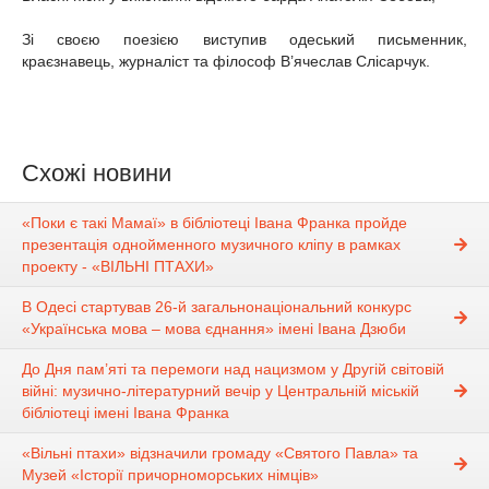
Зі своєю поезією виступив одеський письменник,
краєзнавець, журналіст та філософ В’ячеслав Слісарчук.
Схожі новини
«Поки є такі Мамаї» в бібліотеці Івана Франка пройде
презентація однойменного музичного кліпу в рамках
проекту - «ВІЛЬНІ ПТАХИ»
В Одесі стартував 26-й загальнонаціональний конкурс
«Українська мова – мова єднання» імені Івана Дзюби
До Дня пам’яті та перемоги над нацизмом у Другій світовій
війні: музично-літературний вечір у Центральній міській
бібліотеці імені Івана Франка
«Вільні птахи» відзначили громаду «Святого Павла» та
Музей «Історії причорноморських німців»