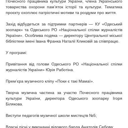
Почесного працівника культури України, члена Українського
товариства охорони пам’яток історії та культури. Тематика
проєкту охоплює патріотичні мотиви та роздуми про життя.
Захід відбудеться за підтримки партнерів — КУ «Одеський
зоопарк» та Одеського РО «Національної спілки журналістів
України». Особлива подяка — директору Центральної міської
бібліотеки імені Івана Франка Наталії Кликовій за співпрацю.
У програмі:
Привітання від голови Одеського РО «Національної спілки
журналістів України» Юрія Работіна.
Прем’єра музичного кліпу «Поки є такі Мамаї».
Творча музична частина за участю Почесного працівника
культури України, директора Одеського зоопарку Ігоря
Білякова.
Виступи педагогів музичної школи мистецтв №5;
Власні пісні у виконанні відомого барда Анатолія Себова;