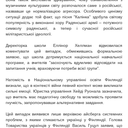
музичними культурами світу розпочалося саме з російської,
назвавши це нормалізацією агресора. Особливого цинізму
ситуації додає той факт, що пісня "Калінка" здобула світову
популярність у виконанні хору Радянської армії – потужного
символу радянської, а тепер і сучасної російської
мілітаристської ідеології.
Директорка школи Еллінор Хеллман відмовилася
коментувати цей випадок, обмежившись формальною
заявою, що школа дотримується національної навчальної
програми, а вчителів "заохочують вдумливо відповідати на
запитання учнів, враховуючи потреби всієї групи".
Натомість в Національному управлінні освіти Фінляндії
визнали, що в контексті війни певний контент може викликати
сильні емоції. Юристка управління Хейді Руонала зазначила,
що вчитель має педагогічну свободу та можливість проявити
гнучкість, запропонувавши альтернативне завдання.
Цей випадок виявився лише верхівкою айсберга системних
проблем, з якими стикаються українці у Фінляндії. Голова
Товариства українців у Фінляндії Василь Гуцул заявив, що