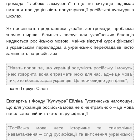
громада "глибоко засмучена" і що ця ситуація піднімає
питання про доцільність популяризації російської культури в
школах.
Як пояснюють представники української громади, проблема
значно ширша: більшість послуг для українських біженців
надаються російською мовою, майже відсутні курси фінської
з українським перекладом, а українських перекладачів часто
замінюють на російських.
"Навіть попри те, що українці розуміють російську і можуть
нею говорити, вона є травматичною для нас, адже це мова
тих, хто вбиває зараз українців. Це неочевидно для фінів",
– каже Горкун-Сілен.
Експертка з Фонду "Культура" Ейліна Гусатинська наголошує,
що для українців російська мова не є нейтральною – це мова
насильства, війни та століть русифікації.
"Російська мова несе історичне та символічне
навантаження – слід русифікації та витіснення української