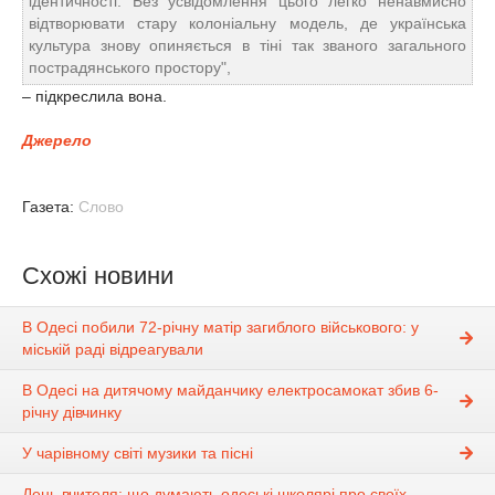
ідентичності. Без усвідомлення цього легко ненавмисно
відтворювати стару колоніальну модель, де українська
культура знову опиняється в тіні так званого загального
пострадянського простору",
– підкреслила вона.
Джерело
Газета:
Слово
Схожі новини
В Одесі побили 72-річну матір загиблого військового: у
міській раді відреагували
В Одесі на дитячому майданчику електросамокат збив 6-
річну дівчинку
У чарівному світі музики та пісні
День вчителя: що думають одеські школярі про своїх