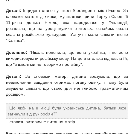
Деталі:
Інцидент стався у школі Storängen в місті Еспоо. За
словами матері дівчинки, музикантки Ірини Горкун-Сілен, її
11-річна донька Ніколь, яка народилася у Фінляндії,
розповіла, що на уроці музики вчителька ознайомлювала
клас із російською культурою. Усі учні мали співати пісню
"Калінка".
Дослівно:
"Ніколь пояснила, що вона українка, і не хоче
використовувати російську мову. На це вчителька відповіла їй,
що "в школі ми не говоримо про війну".
Деталі:
За словами матері, дитина зрозуміла, що за
невиконання завдання отримає погану оцінку, і тому була
змушена співати, що стало для неї глибоко травматичним
досвідом.
"Що якби на її місці була українська дитина, батьки якої
загинули від рук росіян?"
– ставить риторичне питання матір.
Вона також висловила здивування, чому ознайомлення з