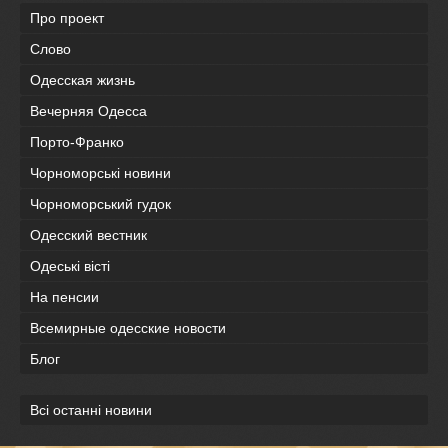
Про проект
Слово
Одесская жизнь
Вечерняя Одесса
Порто-Франко
Чорноморські новини
Чорноморський гудок
Одесский вестник
Одеськi вiстi
На пенсии
Всемирные одесские новости
Блог
Всі останні новини