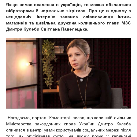
Якщо немає опалення в українців, то можна обкластися
вібраторами й нормально зігрітися. Про це в одному з
нещодавніх інтерв’ю заявила співвласниця інтим-
магазинів та цивільна дружина колишнього глави МЗС
Дмитра Кулеби Світлана Павелецька.
Нагадаємо, портал "Коментарі" писав, що колишній очільник
Міністерства закордонних справ України Дмитро Кулеба
опинився в центрі уваги користувачів соціальних мереж після
того, як опублікував фото, на якому позує у кардигані