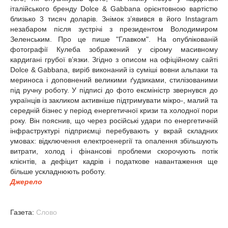
італійського бренду Dolce & Gabbana орієнтовною вартістю
близько 3 тисяч доларів. Знімок з’явився в його Instagram
незабаром після зустрічі з президентом Володимиром
Зеленським. Про це пише "Главком". На опублікованій
фотографії Кулеба зображений у сірому масивному
кардигані грубої в’язки. Згідно з описом на офіційному сайті
Dolce & Gabbana, виріб виконаний із суміші вовни альпаки та
мериноса і доповнений великими ґудзиками, стилізованими
під ручну роботу. У підписі до фото ексміністр звернувся до
українців із закликом активніше підтримувати мікро-, малий та
середній бізнес у період енергетичної кризи та холодної пори
року. Він пояснив, що через російські удари по енергетичній
інфраструктурі підприємці перебувають у вкрай складних
умовах: відключення електроенергії та опалення збільшують
витрати, холод і фінансові проблеми скорочують потік
клієнтів, а дефіцит кадрів і податкове навантаження ще
більше ускладнюють роботу.
Джерело
Газета:
Слово