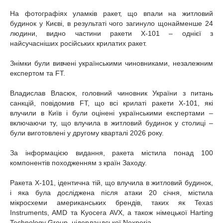
На фотографіях уламків ракет, що впали на житловий
будинок у Києві, в результаті чого загинуло щонайменше 24
людини, видно частини ракети Х-101 – однієї з
найсучасніших російських крилатих ракет.
Знімки були вивчені українськими чиновниками, незалежним
експертом та FT.
Владислав Власюк, головний чиновник України з питань
санкцій, повідомив FT, що всі крилаті ракети Х-101, які
влучили в Київ і були оцінені українськими експертами –
включаючи ту, що влучила в житловий будинок у столиці –
були виготовлені у другому кварталі 2026 року.
За інформацією видання, ракета містила понад 100
компонентів походженням з країн Заходу.
Ракета Х-101, ідентична тій, що влучила в житловий будинок,
і яка була досліджена після атаки 20 січня, містила
мікросхеми американських брендів, таких як Texas
Instruments, AMD та Kyocera AVX, а також німецької Harting
Technology Group, нідерландської Nexperia.