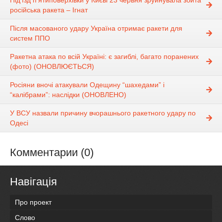
російська ракета – Ігнат
Після масованого удару Україна отримає ракети для
систем ППО
Ракетна атака по всій Україні: є загиблі, багато поранених
(фото) (ОНОВЛЮЄТЬСЯ)
Росіяни вночі атакували Одещину “шахедами” і
“калібрами”: наслідки (ОНОВЛЕНО)
У ВСУ назвали причину вчорашнього ракетного удару по
Одесі
Комментарии (0)
Навігація
Про проект
Слово