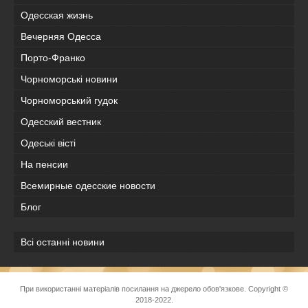
Одесская жизнь
Вечерняя Одесса
Порто-Франко
Чорноморські новини
Чорноморський гудок
Одесский вестник
Одеськi вiстi
На пенсии
Всемирные одесские новости
Блог
Всі останні новини
При використанні матеріалів посилання на джерело обов'язкове. Copyright ©
2018-2022.