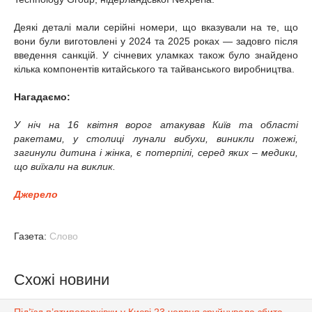
Деякі деталі мали серійні номери, що вказували на те, що
вони були виготовлені у 2024 та 2025 роках — задовго після
введення санкцій. У січневих уламках також було знайдено
кілька компонентів китайського та тайванського виробництва.
Нагадаємо:
У ніч на 16 квітня ворог
атакував
Київ та області
ракетами, у столиці лунали вибухи, виникли пожежі,
загинули дитина і жінка, є потерпілі, серед яких – медики,
що виїхали на виклик.
Джерело
Газета:
Слово
Схожі новини
Під’їзд п’ятиповерхівки у Києві 23 червня зруйнувала збита