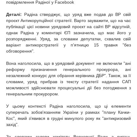
повідомлення Радіної у
Facebook
Деталі:
Радіна стверджує, що уряд вже подав до ВР свій
проєкт Антикорупційної стратегії. Варто зауважити, що на час
публікації цієї новини урядовий проєкт на сайті ВР відсутній,
однак Радіна у коментарі ЄП зазначила, що має його у
розпорядженні. Уряд, за словами депутатки, схвалив свій
варіант антикорстратегії у п'ятницю 15 травня "без
обговорення".
Вона наголосила, що в урядовий документ не включили "ані
реформу призначення генерального прокурора, ані
незалежний конкурс для обрання керівника ДБР". Також, за її
словами, уряд прибрав із тексту стратегії надання САП
можливості здійснювати процесуальні дії без погодження з
генеральним прокурором.
У цьому контексті Радіна наголосила, що ці елементи
суперечать зобов'язанням України у рамках "плану Качки-
Кос", який з'явився в грудні минулого року як "антикризовий
захід".
За словами голови комітету Верховної Ради з питань