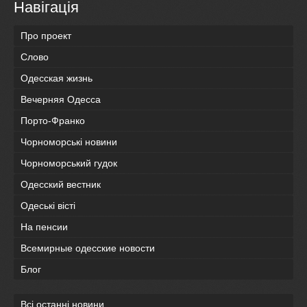
Навігація
Про проект
Слово
Одесская жизнь
Вечерняя Одесса
Порто-Франко
Чорноморські новини
Чорноморський гудок
Одесский вестник
Одеськi вiстi
На пенсии
Всемирные одесские новости
Блог
Всі останні новини