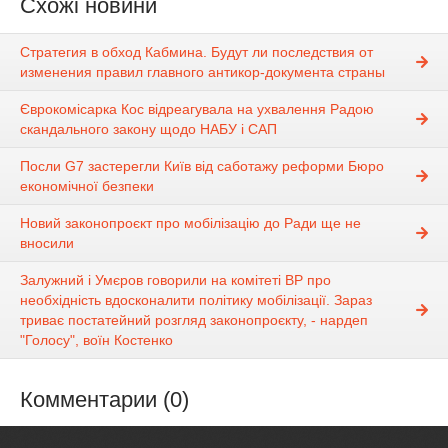
Схожі новини
Стратегия в обход Кабмина. Будут ли последствия от
изменения правил главного антикор-документа страны
Єврокомісарка Кос відреагувала на ухвалення Радою
скандального закону щодо НАБУ і САП
Посли G7 застерегли Київ від саботажу реформи Бюро
економічної безпеки
Новий законопроєкт про мобілізацію до Ради ще не
вносили
Залужний і Умєров говорили на комітеті ВР про
необхідність вдосконалити політику мобілізації. Зараз
триває постатейний розгляд законопроєкту, - нардеп
"Голосу", воїн Костенко
Комментарии (0)