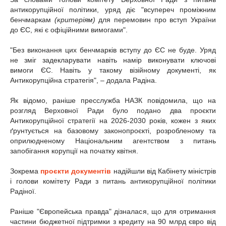
антикорупційної політики, уряд діє "всупереч проміжним
бенчмаркам
(критеріям)
для перемовин про вступ України
до ЄС, які є офіційними вимогами".
"Без виконання цих бенчмарків вступу до ЄС не буде. Уряд
не зміг задекларувати навіть намір виконувати ключові
вимоги ЄС. Навіть у такому візійному документі, як
Антикорупційна стратегія", – додала Радіна.
Як відомо, раніше пресслужба НАЗК повідомила, що на
розгляд Верховної Ради було подано два проєкти
Антикорупційної стратегії на 2026-2030 років, кожен з яких
ґрунтується на базовому законопроєкті, розробленому та
оприлюдненому Національним агентством з питань
запобігання корупції на початку квітня.
Зокрема
проєкти документів
надійшли від Кабінету міністрів
і голови комітету Ради з питань антикорупційної політики
Радіної.
Раніше "Європейська правда" дізналася, що для отримання
частини бюджетної підтримки з кредиту на 90 млрд євро від