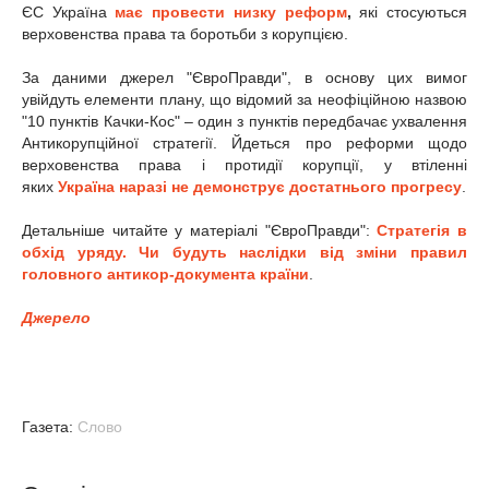
ЄС Україна
має провести низку реформ
,
які стосуються
верховенства права та боротьби з корупцією.
За даними джерел "ЄвроПравди", в основу цих вимог
увійдуть елементи плану, що відомий за неофіційною назвою
"10 пунктів Качки-Кос" – один з пунктів передбачає ухвалення
Антикорупційної стратегії. Йдеться про реформи щодо
верховенства права і протидії корупції, у втіленні
яких
Україна наразі не демонструє достатнього прогресу
.
Детальніше читайте у матеріалі "ЄвроПравди":
Стратегія в
обхід уряду. Чи будуть наслідки від зміни правил
головного антикор-документа країни
.
Джерело
Газета:
Слово