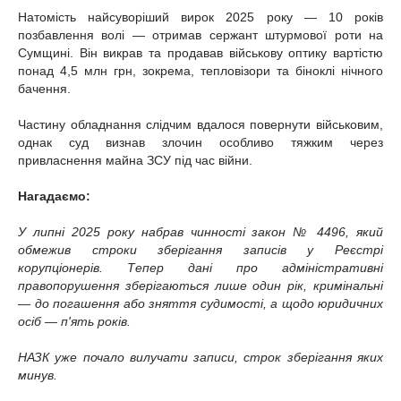
Натомість найсуворіший вирок 2025 року — 10 років
позбавлення волі — отримав сержант штурмової роти на
Сумщині. Він викрав та продавав військову оптику вартістю
понад 4,5 млн грн, зокрема, тепловізори та біноклі нічного
бачення.
Частину обладнання слідчим вдалося повернути військовим,
однак суд визнав злочин особливо тяжким через
привласнення майна ЗСУ під час війни.
Нагадаємо:
У липні 2025 року набрав чинності закон № 4496, який
обмежив строки зберігання записів у Реєстрі
корупціонерів. Тепер дані про адміністративні
правопорушення зберігаються лише один рік, кримінальні
— до погашення або зняття судимості, а щодо юридичних
осіб — п'ять років.
НАЗК уже почало вилучати записи, строк зберігання яких
минув.