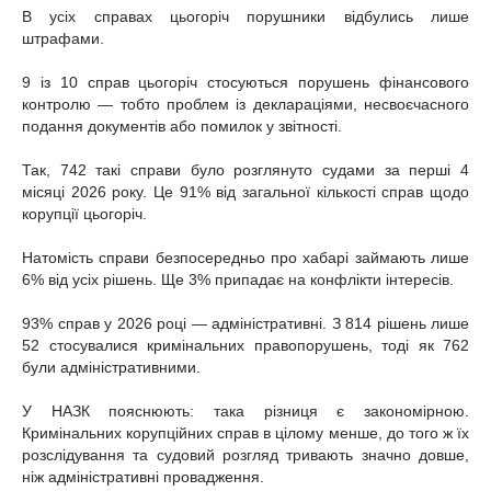
В усіх справах цьогоріч порушники відбулись лише
штрафами.
9 із 10 справ цьогоріч стосуються порушень фінансового
контролю — тобто проблем із деклараціями, несвоєчасного
подання документів або помилок у звітності.
Так, 742 такі справи було розглянуто судами за перші 4
місяці 2026 року. Це 91% від загальної кількості справ щодо
корупції цьогоріч.
Натомість справи безпосередньо про хабарі займають лише
6% від усіх рішень. Ще 3% припадає на конфлікти інтересів.
93% справ у 2026 році — адміністративні. З 814 рішень лише
52 стосувалися кримінальних правопорушень, тоді як 762
були адміністративними.
У НАЗК пояснюють: така різниця є закономірною.
Кримінальних корупційних справ в цілому менше, до того ж їх
розслідування та судовий розгляд тривають значно довше,
ніж адміністративні провадження.