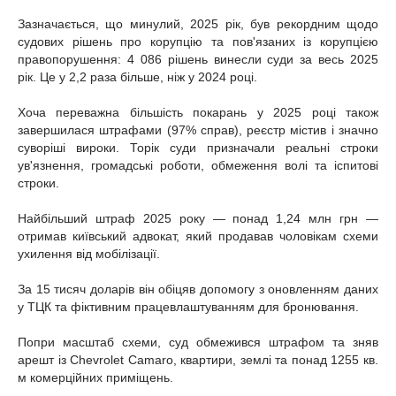
Зазначається, що минулий, 2025 рік, був рекордним щодо
судових рішень про корупцію та пов'язаних із корупцією
правопорушення: 4 086 рішень винесли суди за весь 2025
рік. Це у 2,2 раза більше, ніж у 2024 році.
Хоча переважна більшість покарань у 2025 році також
завершилася штрафами (97% справ), реєстр містив і значно
суворіші вироки. Торік суди призначали реальні строки
ув'язнення, громадські роботи, обмеження волі та іспитові
строки.
Найбільший штраф 2025 року — понад 1,24 млн грн —
отримав київський адвокат, який продавав чоловікам схеми
ухилення від мобілізації.
За 15 тисяч доларів він обіцяв допомогу з оновленням даних
у ТЦК та фіктивним працевлаштуванням для бронювання.
Попри масштаб схеми, суд обмежився штрафом та зняв
арешт із Chevrolet Camaro, квартири, землі та понад 1255 кв.
м комерційних приміщень.