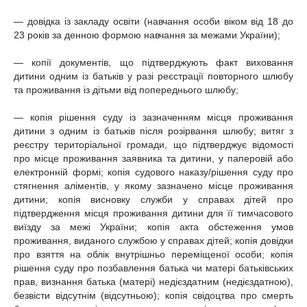
— довідка із закладу освіти (навчання особи віком від 18 до
23 років за денною формою навчання за межами України);
— копії документів, що підтверджують факт виховання
дитини одним із батьків у разі реєстрації повторного шлюбу
та проживання із дітьми від попереднього шлюбу;
— копія рішення суду із зазначенням місця проживання
дитини з одним із батьків після розірвання шлюбу; витяг з
реєстру територіальної громади, що підтверджує відомості
про місце проживання заявника та дитини, у паперовій або
електронній формі; копія судового наказу/рішення суду про
стягнення аліментів, у якому зазначено місце проживання
дитини; копія висновку служби у справах дітей про
підтвердження місця проживання дитини для її тимчасового
виїзду за межі України; копія акта обстеження умов
проживання, виданого службою у справах дітей; копія довідки
про взяття на облік внутрішньо переміщеної особи; копія
рішення суду про позбавлення батька чи матері батьківських
прав, визнання батька (матері) недієздатним (недієздатною),
безвісти відсутнім (відсутньою); копія свідоцтва про смерть