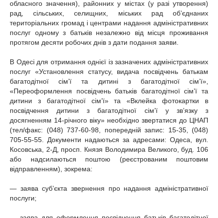
обласного значення), районних у містах (у разі утворення)
рад, сільських, селищних, міських рад об’єднаних
територіальних громад і центрами надання адміністративних
послуг одному з батьків незалежно від місця проживання
протягом десяти робочих днів з дати подання заяви.
В Одесі для отримання однієї із зазначених адміністративних
послуг «Установлення статусу, видача посвідчень батькам
багатодітної сім’ї та дитині з багатодітної сім’ї»,
«Переоформлення посвідчень батьків багатодітної сім’ї та
дитини з багатодітної сім’ї» та «Вклейка фотокартки в
посвідчення дитини з багатодітної сім’ї у зв’язку з
досягненням 14-річного віку» необхідно звертатися до ЦНАП
(тел/факс: (048) 737-60-98, попередній запис: 15-35, (048)
705-55-55. Документи надаються за адресами: Одеса, вул.
Косовська, 2-Д, просп. Князя Володимира Великого, буд. 106
або надсилаються поштою (реєстрованим поштовим
відправленням), зокрема:
— заява суб’єкта звернення про надання адміністративної
послуги;
— заява для оформлення посвідчення батьків багатодітної