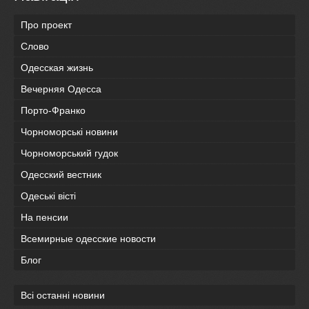
Про проект
Слово
Одесская жизнь
Вечерняя Одесса
Порто-Франко
Чорноморські новини
Чорноморський гудок
Одесский вестник
Одеськi вiстi
На пенсии
Всемирные одесские новости
Блог
Всі останні новини