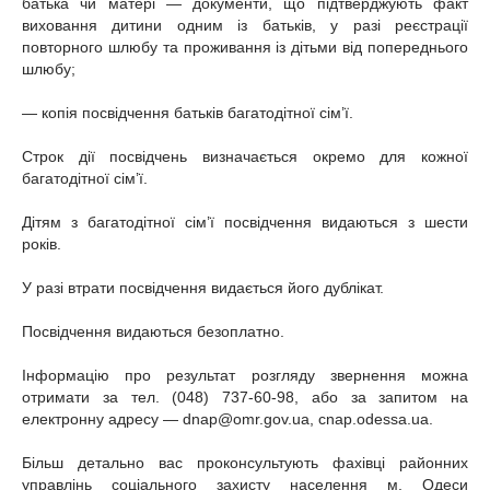
батька чи матері — документи, що підтверджують факт
виховання дитини одним із батьків, у разі реєстрації
повторного шлюбу та проживання із дітьми від попереднього
шлюбу;
— копія посвідчення батьків багатодітної сім’ї.
Строк дії посвідчень визначається окремо для кожної
багатодітної сім’ї.
Дітям з багатодітної сім’ї посвідчення видаються з шести
років.
У разі втрати посвідчення видається його дублікат.
Посвідчення видаються безоплатно.
Інформацію про результат розгляду звернення можна
отримати за тел. (048) 737-60-98, або за запитом на
електронну адресу — dnap@omr.gov.ua, cnap.odessa.ua.
Більш детально вас проконсультують фахівці районних
управлінь соціального захисту населення м. Одеси