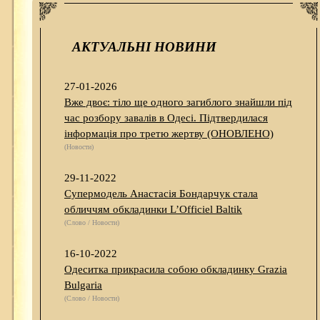
АКТУАЛЬНІ НОВИНИ
27-01-2026
Вже двоє: тіло ще одного загиблого знайшли під
час розбору завалів в Одесі. Підтвердилася
інформація про третю жертву (ОНОВЛЕНО)
(Новости)
29-11-2022
Супермодель Анастасія Бондарчук стала
обличчям обкладинки L’Officiel Baltik
(Слово / Новости)
16-10-2022
Одеситка прикрасила собою обкладинку Grazia
Bulgaria
(Слово / Новости)