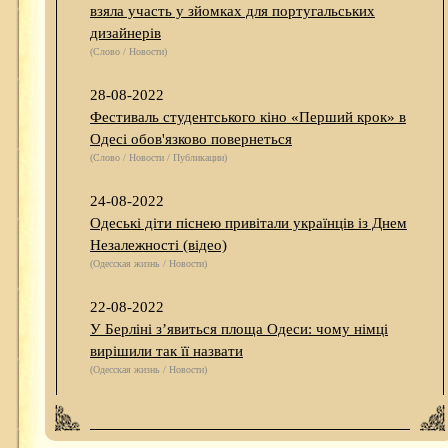
взяла участь у зйомках для португальських
дизайнерів
(Слово / Новости)
28-08-2022
Фестиваль студентського кіно «Перший крок» в
Одесі обов'язково повернеться
(Слово / Новости / Публикации)
24-08-2022
Одеські діти піснею привітали українців із Днем
Незалежності (відео)
(Одесская жизнь / Новости)
22-08-2022
У Берліні з’явиться площа Одеси: чому німці
вирішили так її назвати
(Одесская жизнь / Новости)