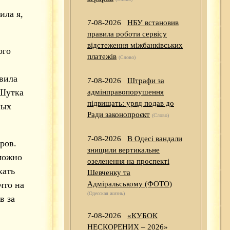
ила я,
7-08-2026
НБУ встановив
правила роботи сервісу
відстеження міжбанківських
ого
платежів
(Слово)
овила
7-08-2026
Штрафи за
 Шутка
адмінправопорушення
підвищать: уряд подав до
ных
Ради законопроєкт
(Слово)
7-08-2026
В Одесі вандали
ров.
знищили вертикальне
можно
озеленення на проспекті
хать
Шевченку та
что на
Адміральському (ФОТО)
(Одесская жизнь)
в за
7-08-2026
«КУБОК
НЕСКОРЕНИХ – 2026»