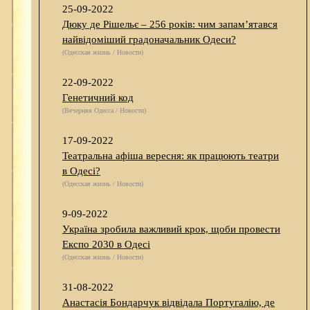
25-09-2022
Дюку де Рішельє – 256 років: чим запам’ятався
найвідоміший градоначальник Одеси?
(Одесская жизнь / Новости)
22-09-2022
Генетичний код
(Вечерняя Одесса / Новости)
17-09-2022
Театральна афіша вересня: як працюють театри
в Одесі?
(Одесская жизнь / Новости)
9-09-2022
Україна зробила важливий крок, щоби провести
Експо 2030 в Одесі
(Одесская жизнь / Новости)
31-08-2022
Анастасія Бондарчук відвідала Португалію, де