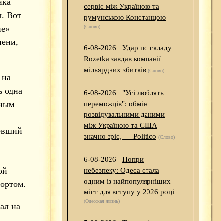
нка
сервіс між Україною та
ы. Вот
румунською Констанцою
ие»
(Слово)
пени,
6-08-2026
Удар по складу
Rozetka завдав компанії
мільярдних збитків
(Слово)
 на
ь одна
6-08-2026
"Усі люблять
ьным
переможців": обмін
розвідувальними даними
між Україною та США
левший
значно зріс, — Politico
(Слово)
6-08-2026
Попри
ой
небезпеку: Одеса стала
одним із найпопулярніших
портом.
міст для вступу у 2026 році
(Одесская жизнь)
ал на