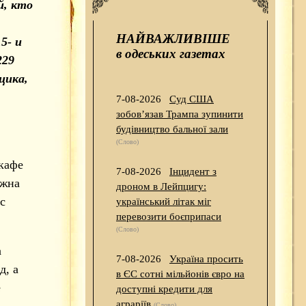
й, кто
НАЙВАЖЛИВІШЕ
5- и
в одеських газетах
229
щика,
7-08-2026
Суд США
зобов’язав Трампа зупинити
будівництво бальної зали
(Слово)
кафе
7-08-2026
Інцидент з
лжна
дроном в Лейпцигу:
с
український літак міг
перевозити боєприпаси
(Слово)
а
7-08-2026
Україна просить
д, а
в ЄС сотні мільйонів євро на
е
доступні кредити для
аграріїв
(Слово)