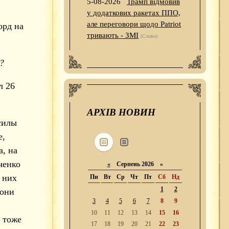
5-08-2026
Трамп відмовив
у додаткових ракетах ППО,
але переговори щодо Patriot
орд на
тривають - ЗМІ
(Слово)
?
л 26
АРХІВ НОВИН
силы
е,
а, на
ченко
«
Серпень 2026 »
 них
Пн
Вт
Ср
Чт
Пт
Сб
Нд
1
2
 они
3
4
5
6
7
8
9
10
11
12
13
14
15
16
— тоже
17
18
19
20
21
22
23