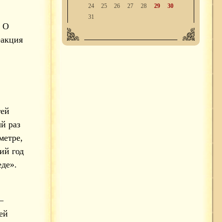
24
25
26
27
28
29
30
31
 О
еакция
гей
й раз
метре,
ий год
де».
—
ей