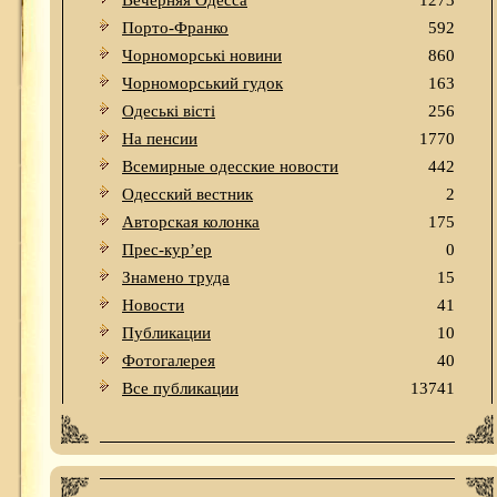
Вечерняя Одесса
1273
Порто-Франко
592
Чорноморські новини
860
Чорноморський гудок
163
Одеськi вiстi
256
На пенсии
1770
Всемирные одесские новости
442
Одесский вестник
2
Авторская колонка
175
Прес-кур’ер
0
Знамено труда
15
Новости
41
Публикации
10
Фотогалерея
40
Все публикации
13741