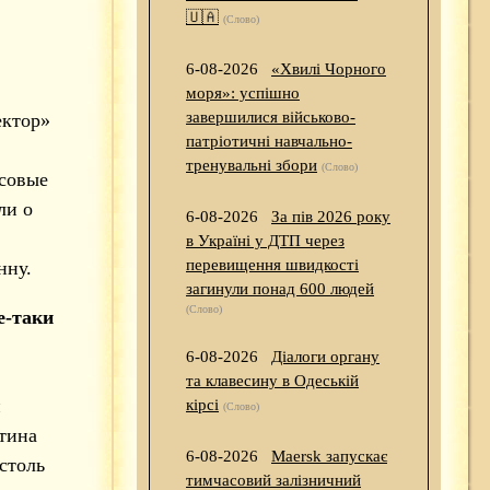
🇺🇦
(Слово)
6-08-2026
«Хвилі Чорного
моря»: успішно
завершилися військово-
ектор»
патріотичні навчально-
тренувальні збори
(Слово)
ссовые
ли о
6-08-2026
За пів 2026 року
в Україні у ДТП через
перевищення швидкості
нну.
загинули понад 600 людей
(Слово)
е-таки
6-08-2026
Діалоги органу
та клавесину в Одеській
и
кірсі
(Слово)
тина
6-08-2026
Maersk запускає
столь
тимчасовий залізничний