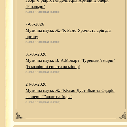
Георг Фрідріх Гендель Арія Арміди із опери
"Рінальдо"
(Слово / Авторская колонка)
7-06-2026
Музична пауза. Ж.-Ф. Рамо Урочиста арія для
органу
(Слово / Авторская колонка)
31-05-2026
Музична пауза. В.-А.Моцарт "Турецький марш"
(із клавірної сонати ля мінор)
(Слово / Авторская колонка)
24-05-2026
Музична пауза. Ж.-Ф.Рамо Дует Зіми та Одаріо
із опери "Галантна Індія"
(Слово / Авторская колонка)