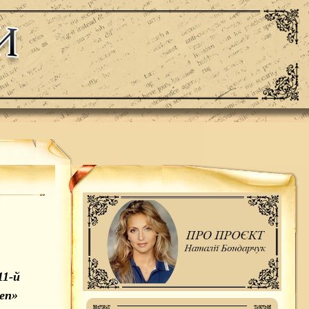
11-й
en»