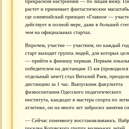
прекрасном настроении — по лицам вижу. Го
растет и принимает фантастические масштаб
где олимпийский принцип «Главное — участ
действует в полной мере, даже в большей сте
чем на официальных стартах.
Впрочем, участие — участием, но каждый год
старт выходит группа людей, для которых цел
— прийти к финишу первым. Первым локал
победителем на дистанции 15 км (проводился
отдельный зачет) стал Виталий Раев, преодо
дистанцию за 1 час. Выпускник факультета
физвоспитания Одесского педагогического
института, кандидат в мастера спорта по легк
атлетике, он на много лет забросил занятия с
— Сейчас понемногу восстанавливаюсь. Набр
поселке Котовского группу маленьких детей.