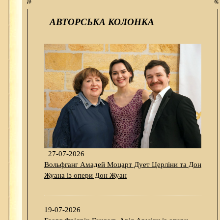
АВТОРСЬКА КОЛОНКА
27-07-2026
Вольфганг Амадей Моцарт Дует Церліни та Дон
Жуана із опери Дон Жуан
19-07-2026