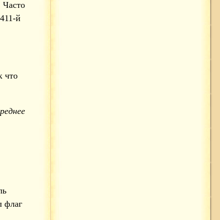
. Часто
 411-й
к что
реднее
ль
л флаг