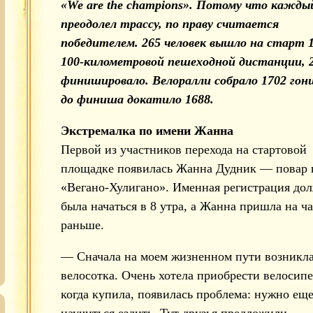
«We are the champions». Потому что кажды
преодолел трассу, по праву считается
победителем. 265 человек вышло на старт 1
100-километровой пешеходной дистанции, 
финишировало. Велоралли собрало 1702 гон
до финиша докатило 1688.
Экстремалка по имени Жанна
Первой из участников перехода на стартовой
площадке появилась Жанна Дудник — повар 
«Вегано-Хулигано». Именная регистрация до
была начаться в 8 утра, а Жанна пришла на ча
раньше.
— Сначала на моем жизненном пути возникл
велосотка. Очень хотела приобрести велосипе
когда купила, появилась проблема: нужно ещ
научиться ездить. Тут друзья предложили