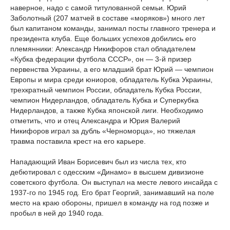
наверное, надо с самой титулованной семьи. Юрий
Заболотный (207 матчей в составе «моряков») много лет
был капитаном команды, занимал посты главного тренера и
президента клуба. Еще больших успехов добились его
племянники: Александр Никифоров стал обладателем
«Кубка федерации футбола СССР», он — 3-й призер
первенства Украины, а его младший брат Юрий — чемпион
Европы и мира среди юниоров, обладатель Кубка Украины,
трехкратный чемпион России, обладатель Кубка России,
чемпион Нидерландов, обладатель Кубка и Суперкубка
Нидерландов, а также Кубка японской лиги. Необходимо
отметить, что и отец Александра и Юрия Валерий
Никифоров играл за дубль «Черноморца», но тяжелая
травма поставила крест на его карьере.
Нападающий Иван Борисевич был из числа тех, кто
дебютировал с одесским «Динамо» в высшем дивизионе
советского футбола. Он выступал на месте левого инсайда с
1937-го по 1945 год. Его брат Георгий, занимавший на поле
место на краю обороны, пришел в команду на год позже и
пробыл в ней до 1940 года.