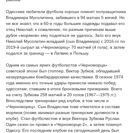
Одесские любители футбола хорошо помнят полузащитника
Владимира Мусолитина, забившего в 94 матчах 5 мячей. Но
не все знают, что в 60-е годы большие надежды подавал его
отец Николай, к сожалению, по разным причинам выше
дубля «моряков» ему подняться не удалось. Зато его внук
Николай Мусолитин-младший (сын Владимира) с 2016-го по
2019-й сыграл за «Черноморец» 70 матчей (4 гола), а затем
подался за границу — в Латвию и Польшу.
Одним из самых ярких футболистов «Черноморца»
советской эпохи был стоппер, Виктор Зубков, обладавший
незаурядными бомбардирскими качествами. В сезоне 1974
года именно его точные удары принесли немало побед
одесситам, ставшим в итоге бронзовыми призерами. Всего
на счету Зубкова 258 матчей и 20 голов (1967—1975 гг.).
Впоследствии тренировал ряд клубов, в том числе и
«Черноморец». Сын Владислав тоже отметился в составе
моряков (позже занимал разные тренерские должности в
клубе). Стал футболистом и внук Виктора Зубкова Руслан.
Один сезон он провел в «Черноморце-2», а затем покинул
Одессу. Его последним клубом на сегодняшний день был