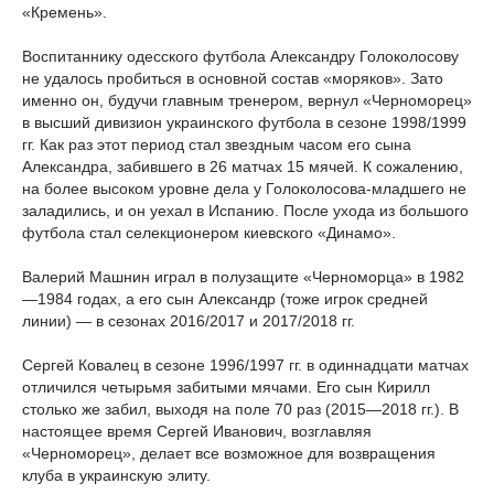
«Кремень».
Воспитаннику одесского футбола Александру Голоколосову
не удалось пробиться в основной состав «моряков». Зато
именно он, будучи главным тренером, вернул «Черноморец»
в высший дивизион украинского футбола в сезоне 1998/1999
гг. Как раз этот период стал звездным часом его сына
Александра, забившего в 26 матчах 15 мячей. К сожалению,
на более высоком уровне дела у Голоколосова-младшего не
заладились, и он уехал в Испанию. После ухода из большого
футбола стал селекционером киевского «Динамо».
Валерий Машнин играл в полузащите «Черноморца» в 1982
—1984 годах, а его сын Александр (тоже игрок средней
линии) — в сезонах 2016/2017 и 2017/2018 гг.
Сергей Ковалец в сезоне 1996/1997 гг. в одиннадцати матчах
отличился четырьмя забитыми мячами. Его сын Кирилл
столько же забил, выходя на поле 70 раз (2015—2018 гг.). В
настоящее время Сергей Иванович, возглавляя
«Черноморец», делает все возможное для возвращения
клуба в украинскую элиту.