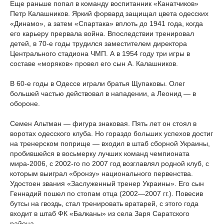
Еще раньше попал в команду воспитанник «Канатчиков»
Петр Калашников. Яркий форвард защищал цвета одесских
«Динамо», а затем «Спартака» вплоть до 1941 года, когда
его карьеру прервала война. Впоследствии тренировал
детей, в 70-е годы трудился заместителем директора
Центрального стадиона ЧМП. А в 1954 году три игры в
составе «моряков» провел его сын А. Калашников.
В 60-е годы в Одессе играли братья Щупаковы. Олег
большей частью действовал в нападении, а Леонид — в
обороне.
Семен Альтман — фигура знаковая. Пять лет он стоял в
воротах одесского клуба. Но гораздо больших успехов достиг
на тренерском поприще — входил в штаб сборной Украины,
пробившейся в восьмерку лучших команд чемпионата
мира-2006, с 2002-го по 2007 год возглавлял родной клуб, с
которым выиграл «бронзу» национального первенства.
Удостоен звания «Заслуженный тренер Украины». Его сын
Геннадий пошел по стопам отца (2002—2007 гг.). Повесив
бутсы на гвоздь, стал тренировать вратарей, с этого года
входит в штаб ФК «Балканы» из села Заря Саратского
района.