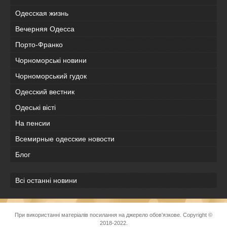
Одесская жизнь
Вечерняя Одесса
Порто-Франко
Чорноморські новини
Чорноморський гудок
Одесский вестник
Одеськi вiстi
На пенсии
Всемирные одесские новости
Блог
Всі останні новини
При використанні матеріалів посилання на джерело обов'язкове. Copyright ©
2018-2022.