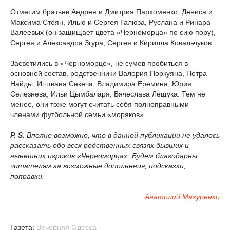
Отметим братьев Андрея и Дмитрия Пархоменко, Дениса и
Максима Стоян, Илью и Сергея Галюза, Руслана и Ринара
Валеевых (он защищает цвета «Черноморца» по сию пору),
Сергея и Александра Згура, Сергея и Кирилла Ковальчуков.
Засветились в «Черноморце», не сумев пробиться в
основной состав, родственники Валерия Поркуяна, Петра
Найды, Иштвана Секеча, Владимира Еремина, Юрия
Селезнева, Ильи Цымбаларя, Вячеслава Лещука. Тем не
менее, они тоже могут считать себя полноправными
членами футбольной семьи «моряков».
P. S.
Вполне возможно, что в данной публикации не удалось
рассказать обо всех родственных связях бывших и
нынешних игроков «Черноморца». Будем благодарны
читателям за возможные дополнения, подсказки,
поправки.
Анатолий Мазуренко
Газета:
Вечерняя Одесса