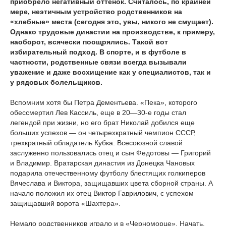
приобрело негативный оттенок. Считалось, по крайней
мере, неэтичным устройство родственников на
«хлебные» места (сегодня это, увы, никого не смущает).
Однако трудовые династии на производстве, к примеру,
наоборот, всячески поощрялись. Такой вот
избирательный подход. В спорте, и в футболе в
частности, родственные связи всегда вызывали
уважение и даже восхищение как у специалистов, так и
у рядовых болельщиков.
Вспомним хотя бы Петра Дементьева. «Пека», которого
обессмертил Лев Кассиль, еще в 20—30-е годы стал
легендой при жизни, но его брат Николай добился еще
больших успехов — он четырехкратный чемпион СССР,
трехкратный обладатель Кубка. Всесоюзной славой
заслуженно пользовались отец и сын Федотовы — Григорий
и Владимир. Вратарская династия из Донецка Чановых
подарила отечественному футболу блестящих голкиперов
Вячеслава и Виктора, защищавших цвета сборной страны. А
начало положил их отец Виктор Гаврилович, с успехом
защищавший ворота «Шахтера».
Немало родственников играло и в «Черноморце». Начать,