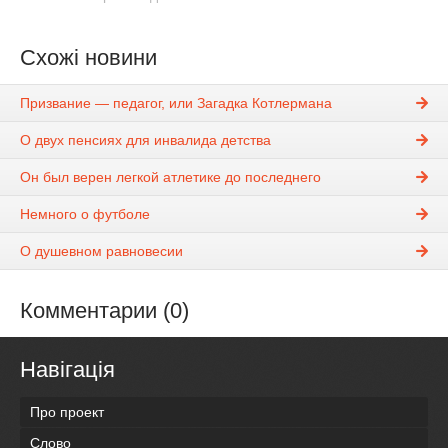
Схожі новини
Призвание — педагог, или Загадка Котлермана
О двух пенсиях для инвалида детства
Он был верен легкой атлетике до последнего
Немного о футболе
О душевном равновесии
Комментарии (0)
Навігація
Про проект
Слово