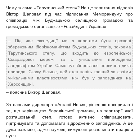
Чому ж саме «Тарутинський степ»? На це запитання відповів
Віктор Шаповал під час підписання Меморандуму про
співпрацю між Буджацькою селищною громадою та
громадською організацією «Ревайлдинг Україна».
– Під час експедиції ми з колегами були вражені
збереженим біорізноманіттям Буджацьких степів, зокрема
Тарутинського степу, що входить до європейської
Смарагдової мережі та є унікальним природним
ландшафтом України. Саме тут збереглася первинна дика
природа. Скажу більше, цей степ навіть кращий за своїми
унікальними властивостями, ніж був у заповідника на
Херсонщині,
– пояснив Віктор Шаповал.
За словами директора «Асканії Нови», рішенню посприяло і
те, що керівництво Бородінської громади, на території якої
розташований степ, готово активно співпрацювати,
підтримувати та допомагати відродженню заповідника. А це
дуже важливо, адже науковці вимушені розпочинати працю з
нуля.