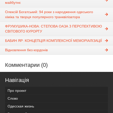
майбутнє
Олексій Богатський: 94 роки з народження одеського
хіміка та творця популярного транквілізатора
ФРУМУШИКА-НОВА: СТЕПОВА ОАЗА З ПЕРСПЕКТИВОЮ
СВІТОВОГО КУРОРТУ
БАБИН ЯР: КОНЦЕПЦІЯ КОМПЛЕКСНОЇ МЕМОРІАЛІЗАЦІЇ
Відновлення без кордонів
Комментарии (0)
Навігація
Про проект
Слово
Одесская жизнь