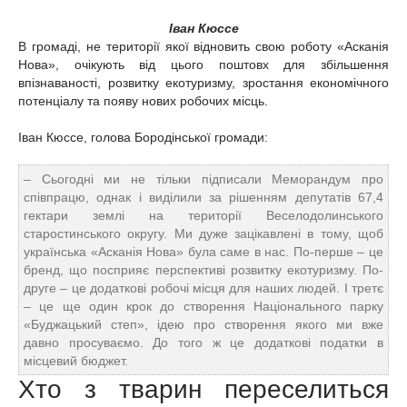
Іван Кюссе
В громаді, не території якої відновить свою роботу «Асканія
Нова», очікують від цього поштовх для збільшення
впізнаваності, розвитку екотуризму, зростання економічного
потенціалу та появу нових робочих місць.
Іван Кюссе, голова Бородінської громади:
– Сьогодні ми не тільки підписали Меморандум про
співпрацю, однак і виділили за рішенням депутатів 67,4
гектари землі на території Веселодолинського
старостинського округу. Ми дуже зацікавлені в тому, щоб
українська «Асканія Нова» була саме в нас. По-перше – це
бренд, що посприяє перспективі розвитку екотуризму. По-
друге – це додаткові робочі місця для наших людей. І третє
– це ще один крок до створення Національного парку
«Буджацький степ», ідею про створення якого ми вже
давно просуваємо. До того ж це додаткові податки в
місцевий бюджет.
Хто з тварин переселиться