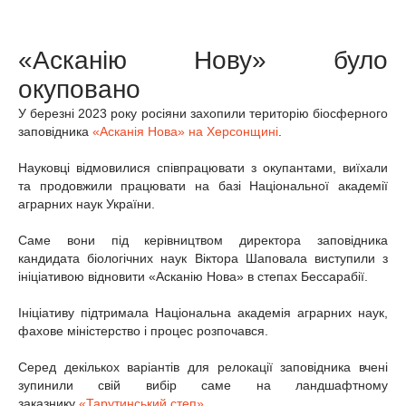
«Асканію Нову» було
окуповано
У березні 2023 року росіяни захопили територію біосферного
заповідника
«Асканія Нова» на Херсонщині
.
Науковці відмовилися співпрацювати з окупантами, виїхали
та продовжили працювати на базі Національної академії
аграрних наук України.
Саме вони під керівництвом директора заповідника
кандидата біологічних наук Віктора Шаповала виступили з
ініціативою відновити «Асканію Нова» в степах Бессарабії.
Ініціативу підтримала Національна академія аграрних наук,
фахове міністерство і процес розпочався.
Серед декількох варіантів для релокації заповідника вчені
зупинили свій вибір саме на ландшафтному
заказнику
«Тарутинський степ»
.