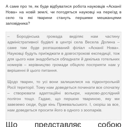
А саме про те, як буде відбуватися робота науковців «Асканії
Нова» на новій землі, чи погодяться науковці на переїзд в
село та які тварини стануть першими мешканцями
заповідника?
– Бородінська громада виділяє нам частину
адміністративної будівлі в центрі села Весела Долина –
саме там буде розташований філіал «Асканії Нова».
Науковці будуть приїжджати в довгострокові експедиції, тож
для цього нам знадобиться обладнати й декілька готельних
номерів – керівництво громади обіцяло посприяти нам у
вирішенні й цього питання.
Щодо тварин, то усі вони залишилися на підконтрольній
Росії території. Тому нам доведеться починати все спочатку
– створювати адаптаційні вольєри, науково-дослідний
полігон тощо. Гадаю, що першою твариною, яку ми
завеземо сюди, буде кінь Пржевальського. І, скоріш за все,
нам доведеться просити його в одного з зоопарків.
Що представляє собою