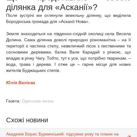
ділянка для «Асканії»?
Після зустрічі ми оглянули земельну ділянку, що виділила
Бородінська громада для «Асканії Нова».
Земля знаходиться на південно-східній околиці села Весела
Долина. Сама ділянка доволі природно різноманітна – на її
території є частина степу, невеличкий лісок з лиственими та
сосновими деревами, балка Вале Карадай з річкою, що
впадає в річку Чагу. Тобто, тут є усе, що потрібно тваринам, –
вода, трава і дерева. І отже це – гарне місце для нових
жителів Буджацьких степів.
Юлія Валієва
Газета:
Одесская жизнь
Схожі новини
Академік Борис Буркинський: підсумки року та плани на