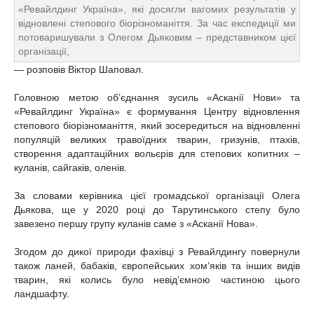
«Ревайлдинг Україна», які досягли вагомих результатів у
відновлені степового біорізноманіття. За час експедиції ми
потоваришували з Олегом Дьяковим – представником цієї
організації,
— розповів Віктор Шаповал.
Головною метою об’єднання зусиль «Асканії Нови» та
«Ревайлдинг Україна» є формування Центру відновлення
степового біорізноманіття, який зосередиться на відновленні
популяцій великих травоїдних тварин, гризунів, птахів,
створення адаптаційних вольєрів для степових копитних –
куланів, сайгаків, оленів.
За словами керівника цієї громадської організації Олега
Дьякова, ще у 2020 році до Тарутинського степу було
завезено першу групу куланів саме з «Асканії Нова».
Згодом до дикої природи фахівці з Ревайлдингу повернули
також ланей, бабаків, європейських хом’яків та інших видів
тварин, які колись було невід’ємною частиною цього
ландшафту.