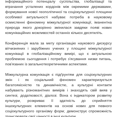
інформаційного потенціалу суспільства, глобалізації та
втрачання усталених кордонів між окремими державами,
формування нової геополітичної та соціокультурної площини
особливої актуальності набуває потреба в науковому
осмисленні феномену міжкультурної комунікації, іманентна
природа якого докорінно змінилася завдяки появі нових
комунікаційних можливостей останніх кількох десятиліть.
Конференція мала за мету організацію наукового дискурсу
вітчизняних і зарубіжних учених у площині міжкультурної
комунікації в глобалізаційному вимірі, що є актуальною
проблемою сьогодення і потребує з’ясування низки питань,
пов’язаних із загальнотеоретичними аспектами.
Міжкультурна комунікація є підґрунтям для соціокультурних
змін і як соціальний феномен характеризується
багатоякісністю та динамічністю, а культурні контакти
набувають різноманітних вимірів і знаходять свій вияв у
синтезі, додатковості, діалозі. Вона є індикатором розвитку
культури, розкриває її здатність до сприйняття
іншокультурних елементів на основі нових для певного
соціокультурного організму форм; демонструє спроможність
транслювати свої цінності в інші культури.