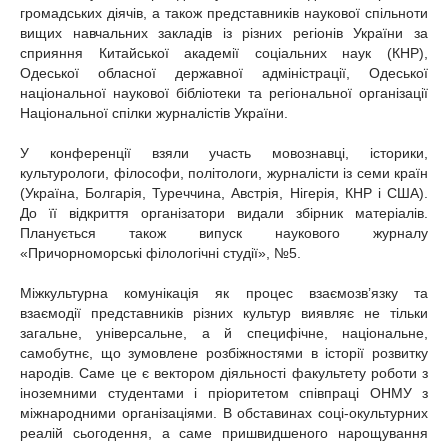
громадських діячів, а також представників наукової спільноти
вищих навчальних закладів із різних регіонів України за
сприяння Китайської академії соціальних наук (КНР),
Одеської обласної державної адміністрації, Одеської
національної наукової бібліотеки та регіональної організації
Національної спілки журналістів України.
У конференції взяли участь мовознавці, історики,
культурологи, філософи, політологи, журналісти із семи країн
(Україна, Болгарія, Туреччина, Австрія, Нігерія, КНР і США).
До її відкриття організатори видали збірник матеріалів.
Планується також випуск наукового журналу
«Причорноморські філологічні студії», №5.
Міжкультурна комунікація як процес взаємозв’язку та
взаємодії представників різних культур виявляє не тільки
загальне, універсальне, а й специфічне, національне,
самобутнє, що зумовлене розбіжностями в історії розвитку
народів. Саме це є вектором діяльності факультету роботи з
іноземними студентами і пріоритетом співпраці ОНМУ з
міжнародними організаціями. В обставинах соці-окультурних
реалій сьогодення, а саме пришвидшеного нарощування