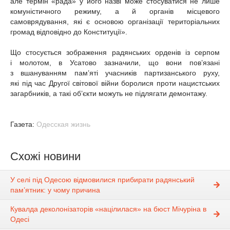
але термін «рада» у його назві може стосуватися не лише
комуністичного режиму, а й органів місцевого
самоврядування, які є основою організації територіальних
громад відповідно до Конституції».
Що стосується зображення радянських орденів із серпом
і молотом, в Усатово зазначили, що вони пов’язані
з вшануванням пам’яті учасників партизанського руху,
які під час Другої світової війни боролися проти нацистських
загарбників, а такі об’єкти можуть не підлягати демонтажу.
Газета:
Одесская жизнь
Схожі новини
У селі під Одесою відмовилися прибирати радянський
пам’ятник: у чому причина
Кувалда деколонізаторів «націлилася» на бюст Мічуріна в
Одесі