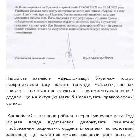
Натомість активісти «Деколонізації. Україна» гостро
розкритикували таку позицію громади. «Сказати, що ми
вражені — це нічого не сказати», — прокоментували вони й
додали, що на ситуацію мали б відреагувати правоохоронні
органи.
Аналогічний запит вони робили в серпні минулого року. Тоді
місцева влада відмовилася демонтувати пам'ятник
і зображення радянських орденів із серпами та молотами,
заявивши, що пам'ятник «може викликати різні асоціації,