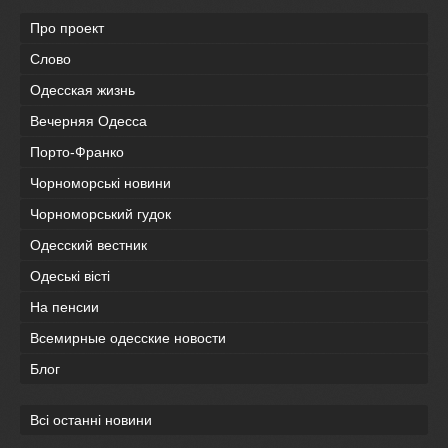
Про проект
Слово
Одесская жизнь
Вечерняя Одесса
Порто-Франко
Чорноморські новини
Чорноморський гудок
Одесский вестник
Одеськi вiстi
На пенсии
Всемирные одесские новости
Блог
Всі останні новини