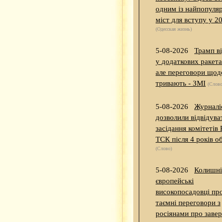
одним із найпопуля
міст для вступу у 2
(Одесская жизнь)
5-08-2026
Трамп в
у додаткових ракет
але переговори щодо
тривають - ЗМІ
(Слово
5-08-2026
Журналі
дозволили відвідува
засідання комітетів 
ТСК після 4 років 
(Слово)
5-08-2026
Колишні
європейські
високопосадовці пр
таємні переговори з
росіянами про заве