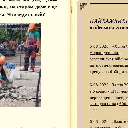
ки, на старом доме еще
. Что будет с ней?
НАЙВАЖЛИВ
в одеських газе
6-08-2026
«Хвилі 
моря»: успішно
завершилися військо
патріотичні навчаль
тренувальні збори
(С
6-08-2026
За пів 2
в Україні у ДТП чер
перевищення швидк
загинули понад 600
(Слово)
6-08-2026
Діалоги
та клавесину в Одес