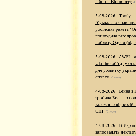
війни – Bloomberg
(
5-08-2026
Трубу
"буквально сплющил
російська ракета "О
пошкодила газопров
поблизу Одеси (віде
5-08-2026
AWFL т
Ukraine об’єднують
для розвитку україн
спорту
(Слово)
4-08-2026
Війна з 
зробила Бельгію по
залежною від російс
СПГ
(Слово)
4-08-2026
В Україн
запровадять деклар