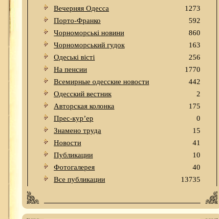
Вечерняя Одесса
1273
Порто-Франко
592
Чорноморські новини
860
Чорноморський гудок
163
Одеськi вiстi
256
На пенсии
1770
Всемирные одесские новости
442
Одесский вестник
2
Авторская колонка
175
Прес-кур’ер
0
Знамено труда
15
Новости
41
Публикации
10
Фотогалерея
40
Все публикации
13735