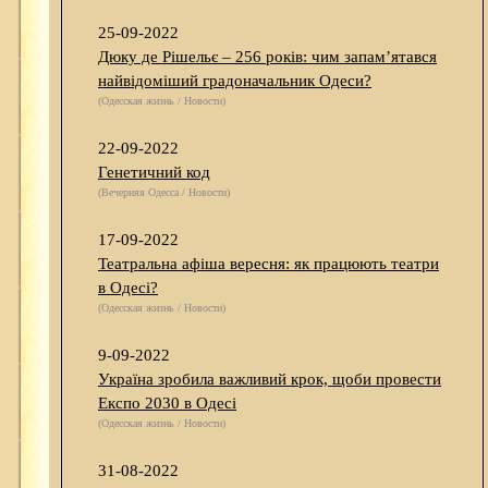
25-09-2022
Дюку де Рішельє – 256 років: чим запам’ятався
найвідоміший градоначальник Одеси?
(Одесская жизнь / Новости)
22-09-2022
Генетичний код
(Вечерняя Одесса / Новости)
17-09-2022
Театральна афіша вересня: як працюють театри
в Одесі?
(Одесская жизнь / Новости)
9-09-2022
Україна зробила важливий крок, щоби провести
Експо 2030 в Одесі
(Одесская жизнь / Новости)
31-08-2022