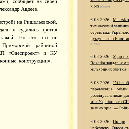
ами, сообщает на своей
кірсі
(Слово)
лександр Авдеев.
6-08-2026
Maersk 
строй) на Ришельевской,
тимчасовий залізни
дали и судились против
сервіс між Україною
этажей. Но его это не
румунською Конст
 Приморской районной
(Слово)
 КП «Одеспроект» и КУ
6-08-2026
Удар по
конные конструкции», –
Rozetka завдав комп
мільярдних збитків
6-08-2026
"Усі люб
переможців": обмін
розвідувальними д
між Україною та С
значно зріс, — Polit
6-08-2026
Попри
небезпеку: Одеса ст