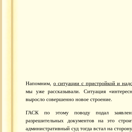
Напомним,
о ситуации с пристройкой и над
мы уже рассказывали. Ситуация «интерес
выросло совершенно новое строение.
ГАСК по этому поводу подал заявле
разрешительных документов на это строи
административный суд тогда встал на сторон