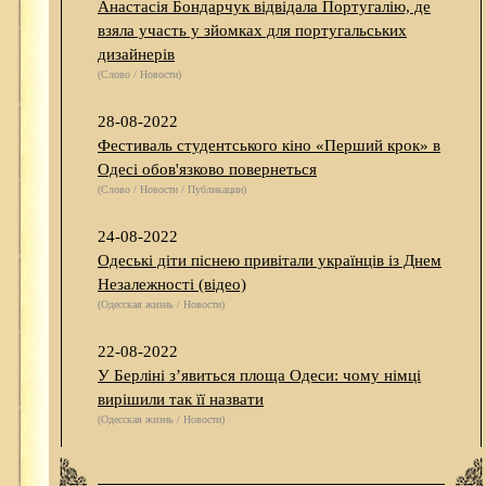
Анастасія Бондарчук відвідала Португалію, де
взяла участь у зйомках для португальських
дизайнерів
(Слово / Новости)
28-08-2022
Фестиваль студентського кіно «Перший крок» в
Одесі обов'язково повернеться
(Слово / Новости / Публикации)
24-08-2022
Одеські діти піснею привітали українців із Днем
Незалежності (відео)
(Одесская жизнь / Новости)
22-08-2022
У Берліні з’явиться площа Одеси: чому німці
вирішили так її назвати
(Одесская жизнь / Новости)