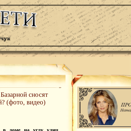
 Базарной сносят
й? (фото, видео)
у в доме на углу улиц