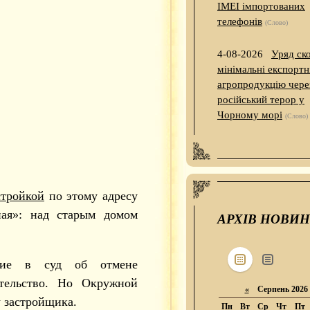
IMEI імпортованих
телефонів
(Слово)
4-08-2026
Уряд ск
мінімальні експортн
агропродукцію чере
російський терор у
Чорному морі
(Слово)
стройкой
по этому адресу
ная»: над старым домом
АРХІВ НОВИН
ние в суд об отмене
тельство. Но Окружной
«
Серпень 2026
у застройщика.
Пн
Вт
Ср
Чт
Пт