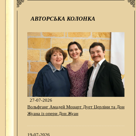
АВТОРСЬКА КОЛОНКА
27-07-2026
Вольфганг Амадей Моцарт Дует Церліни та Дон
Жуана із опери Дон Жуан
19-07-2026