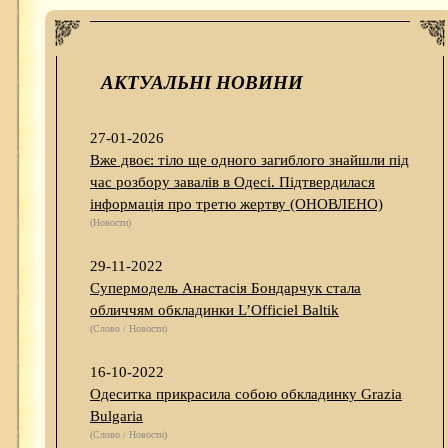
АКТУАЛЬНІ НОВИНИ
27-01-2026
Вже двоє: тіло ще одного загиблого знайшли під
час розбору завалів в Одесі. Підтвердилася
інформація про третю жертву (ОНОВЛЕНО)
(Новости)
29-11-2022
Супермодель Анастасія Бондарчук стала
обличчям обкладинки L’Officiel Baltik
(Слово / Новости)
16-10-2022
Одеситка прикрасила собою обкладинку Grazia
Bulgaria
(Слово / Новости)