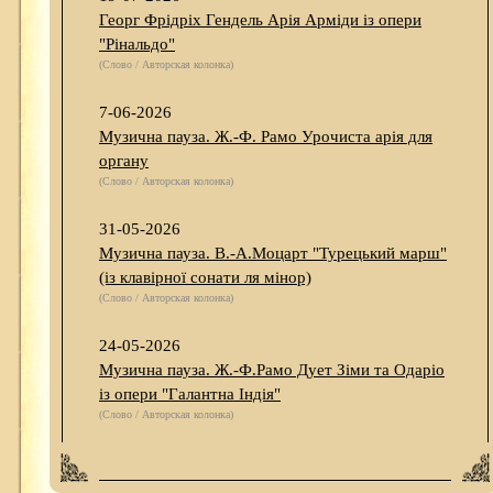
Георг Фрідріх Гендель Арія Арміди із опери
"Рінальдо"
(Слово / Авторская колонка)
7-06-2026
Музична пауза. Ж.-Ф. Рамо Урочиста арія для
органу
(Слово / Авторская колонка)
31-05-2026
Музична пауза. В.-А.Моцарт "Турецький марш"
(із клавірної сонати ля мінор)
(Слово / Авторская колонка)
24-05-2026
Музична пауза. Ж.-Ф.Рамо Дует Зіми та Одаріо
із опери "Галантна Індія"
(Слово / Авторская колонка)