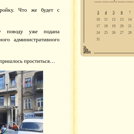
ройку. Что же будет с
3
4
5
6
7
10
11
12
13
14
17
18
19
20
21
у поводу уже подана
24
25
26
27
28
ого административного
31
е пришлось проститься…