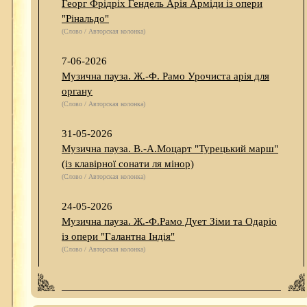
Георг Фрідріх Гендель Арія Арміди із опери
"Рінальдо"
(Слово / Авторская колонка)
7-06-2026
Музична пауза. Ж.-Ф. Рамо Урочиста арія для
органу
(Слово / Авторская колонка)
31-05-2026
Музична пауза. В.-А.Моцарт "Турецький марш"
(із клавірної сонати ля мінор)
(Слово / Авторская колонка)
24-05-2026
Музична пауза. Ж.-Ф.Рамо Дует Зіми та Одаріо
із опери "Галантна Індія"
(Слово / Авторская колонка)