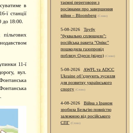
таємні переговори з
суватиме в
росіянами про завершення
6-ї станції
війни – Bloomberg
(Слово)
 до 18:00.
5-08-2026
Трубу
 пільгових
"буквально сплющило":
нодавством
російська ракета "Онікс"
пошкодила газопровід
поблизу Одеси (відео)
(Слово)
упинки 11-ї
5-08-2026
AWFL та ADCC
орогу, вул.
Ukraine об’єднують зусилля
Фонтанська
для розвитку українського
 Фонтанська
спорту
(Слово)
.
4-08-2026
Війна з Іраном
зробила Бельгію повністю
залежною від російського
СПГ
(Слово)