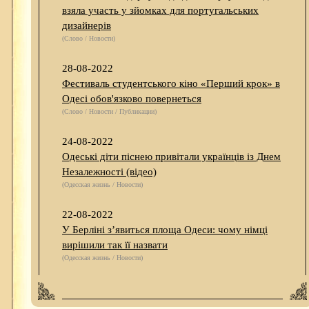
взяла участь у зйомках для португальських
дизайнерів
(Слово / Новости)
28-08-2022
Фестиваль студентського кіно «Перший крок» в
Одесі обов'язково повернеться
(Слово / Новости / Публикации)
24-08-2022
Одеські діти піснею привітали українців із Днем
Незалежності (відео)
(Одесская жизнь / Новости)
22-08-2022
У Берліні з’явиться площа Одеси: чому німці
вирішили так її назвати
(Одесская жизнь / Новости)