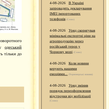
4-08-2026
В Україні
запровадять декларування
IMEI імпортованих
телефонів
(Слово)
4-08-2026
Уряд скоригував
мінімальні експортні ціни на
озворотного
агропродукцію через
російський терор у
ну
одеський
Чорному морі
(Слово)
ь тільки до
4-08-2026
Коли новини
керують нашими
емоціями...
(Чорноморські новини)
4-08-2026
Уряд змінив
порядок переоформлення
відстрочки від мобілізації
(Слово)