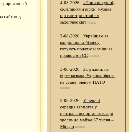
4-08-2026
«Пори року» під
истрированный
склепіннями кірхи: музика,
що вже три століття
а сайт под
захоплює світ
(Слово)
3-08-2026
Українцям за
кордоном та бізнесу
готують податкові зміни за
правилами ЄС
(Слово)
3-08-2026
Залужний: не
вірте казкам, Україна ніколи
не стане членом НАТО
(Слово)
3-08-2026
У червні
середня зарплата у
центральних органах влади
зросла до майже 67 тисяч –
Мінфін
(Слово)