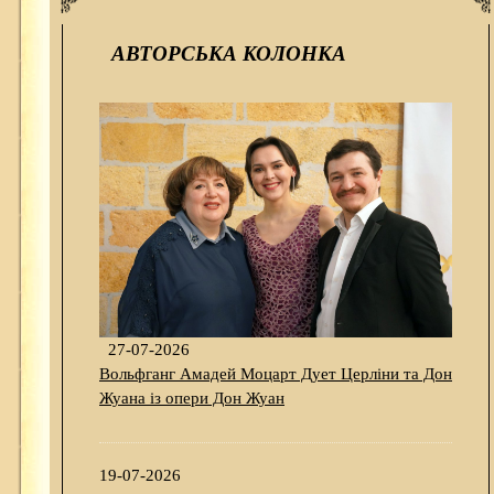
АВТОРСЬКА КОЛОНКА
27-07-2026
Вольфганг Амадей Моцарт Дует Церліни та Дон
Жуана із опери Дон Жуан
19-07-2026