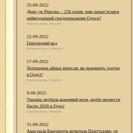
25-09-2022
Дюку де Рішельє – 256 років: чим запам’ятався
найвідоміший градоначальник Одеси?
(Одесская жизнь / Новости)
22-09-2022
Генетичний код
(Вечерняя Одесса / Новости)
17-09-2022
Театральна афіша вересня: як працюють театри
в Одесі?
(Одесская жизнь / Новости)
9-09-2022
Україна зробила важливий крок, щоби провести
Експо 2030 в Одесі
(Одесская жизнь / Новости)
31-08-2022
Анастасія Бондарчук відвідала Португалію, де