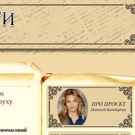
го
руху
тимчасовий