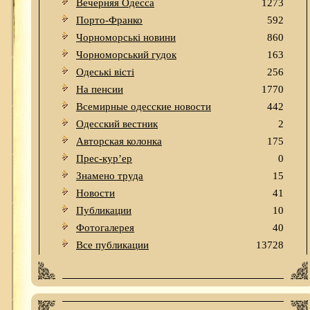
Вечерняя Одесса
1273
Порто-Франко
592
Чорноморські новини
860
Чорноморський гудок
163
Одеськi вiстi
256
На пенсии
1770
Всемирные одесские новости
442
Одесский вестник
2
Авторская колонка
175
Прес-кур’ер
0
Знамено труда
15
Новости
41
Публикации
10
Фотогалерея
40
Все публикации
13728