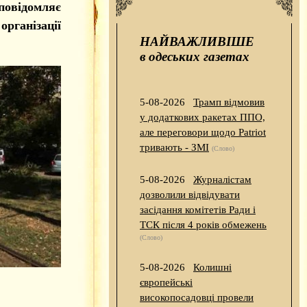
овідомляє
рганізації
НАЙВАЖЛИВІШЕ
в одеських газетах
5-08-2026
Трамп відмовив
у додаткових ракетах ППО,
але переговори щодо Patriot
тривають - ЗМІ
(Слово)
5-08-2026
Журналістам
дозволили відвідувати
засідання комітетів Ради і
ТСК після 4 років обмежень
(Слово)
5-08-2026
Колишні
європейські
високопосадовці провели