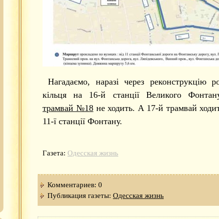
Нагадаємо, наразі через реконструкцію р
кільця на 16-й станції Великого Фонта
трамвай №18
не ходить. А 17-й трамвай ходит
11-ї станції Фонтану.
Газета:
Одесская жизнь
Комментариев: 0
Публикация газеты:
Одесская жизнь