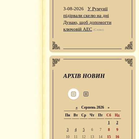
3-08-2026
У Румунії
підірвали скелю на дні
Дунаю, щоб допомогти
ключовій АЕС
(Слово)
АРХІВ НОВИН
«
Серпень 2026 »
Пн
Вт
Ср
Чт
Пт
Сб
Нд
1
2
3
4
5
6
7
8
9
10
11
12
13
14
15
16