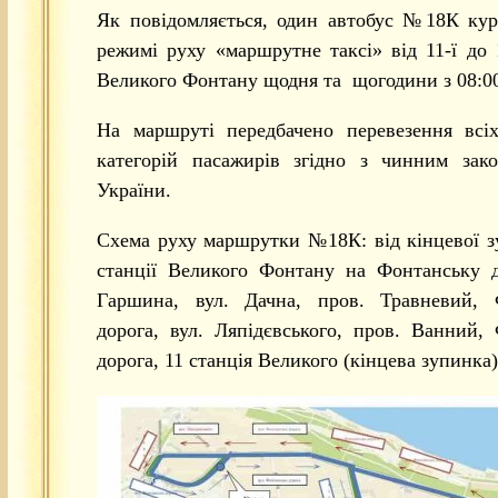
Як повідомляється, один автобус №18К кур
режимі руху «маршрутне таксі» від 11-ї до 1
Великого Фонтану щодня та щогодини з 08:00
На маршруті передбачено перевезення всіх
категорій пасажирів згідно з чинним зако
України.
Схема руху маршрутки №18К: від кінцевої з
станції Великого Фонтану на Фонтанську д
Гаршина, вул. Дачна, пров. Травневий, 
дорога, вул. Ляпідєвського, пров. Ванний,
дорога, 11 станція Великого (кінцева зупинка)