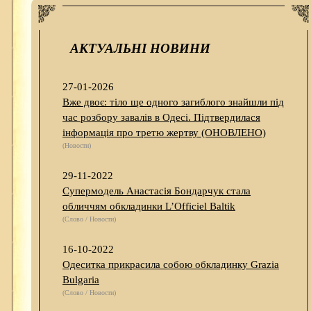
АКТУАЛЬНІ НОВИНИ
27-01-2026
Вже двоє: тіло ще одного загиблого знайшли під
час розбору завалів в Одесі. Підтвердилася
інформація про третю жертву (ОНОВЛЕНО)
(Новости)
29-11-2022
Супермодель Анастасія Бондарчук стала
обличчям обкладинки L’Officiel Baltik
(Слово / Новости)
16-10-2022
Одеситка прикрасила собою обкладинку Grazia
Bulgaria
(Слово / Новости)