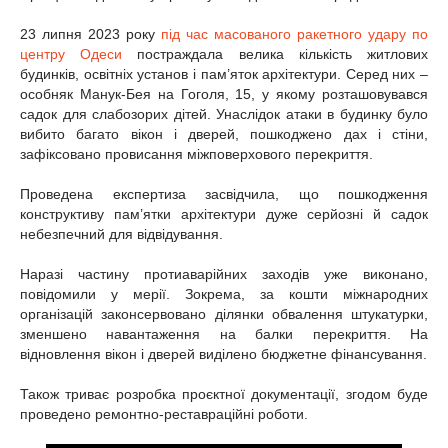
23 липня 2023 року
під час масованого ракетного удару по
центру Одеси
постраждала велика кількість житлових
будинків, освітніх установ і пам’яток архітектури. Серед них –
особняк Манук-Бея на Гоголя, 15, у якому розташовувався
садок для слабозорих дітей. Унаслідок атаки в будинку було
вибито багато вікон і дверей, пошкоджено дах і стіни,
зафіксовано провисання міжповерхового перекриття.
Проведена експертиза засвідчила, що пошкодження
конструктиву пам’ятки архітектури дуже серйозні й садок
небезпечний для відвідування.
Наразі частину протиаварійних заходів уже виконано,
повідомили у мерії. Зокрема, за кошти міжнародних
організацій законсервовано ділянки обвалення штукатурки,
зменшено навантаження на балки перекриття. На
відновлення вікон і дверей виділено бюджетне фінансування.
Також триває розробка проєктної документації, згодом буде
проведено ремонтно-реставраційні роботи.