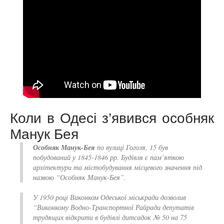
Коли в Одесі з’явився особняк
Манук Бея
Особняк Манук-Бея
по вулиці Гоголя, 15 був
побудований у 1845-1846 рр. Будівля є пам’яткою
архітектури та містобудування місцевого значення під
назвою “Особняк Манук-Бея”.
У 1950 році Виконком Одеської міськради дозволив
“Виконкому Водно-Транспортної Райради депутатів
трудящих відкрити в будівлі дитсадок № 50 на 75