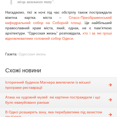
місць загального типу”.
Нагадаємо, тієї ж ночі під час обстрілу також постраждала
візитна картка міста –
Спасо-Преображенський
кафедральний собор на Соборній площі
. Це найбільший
православний храм міста, який, однак, не є пам’яткою
архітектури. “Одесская жизнь” розповідала,
хто і за які гроші
відновлюватиме головний собор Одеси
.
Газета:
Одесская жизнь
Схожі новини
Історичний будинок Магнера виключили із міської
програми реставрації
Атака на художній музей: які картини постраждали і що
було евакуйовано раніше
В Одесі розширять зону, яка перебуватиме під захистом