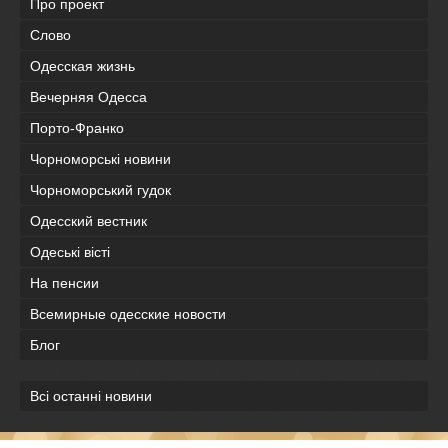
Про проект
Слово
Одесская жизнь
Вечерняя Одесса
Порто-Франко
Чорноморські новини
Чорноморський гудок
Одесский вестник
Одеськi вiстi
На пенсии
Всемирные одесские новости
Блог
Всі останні новини