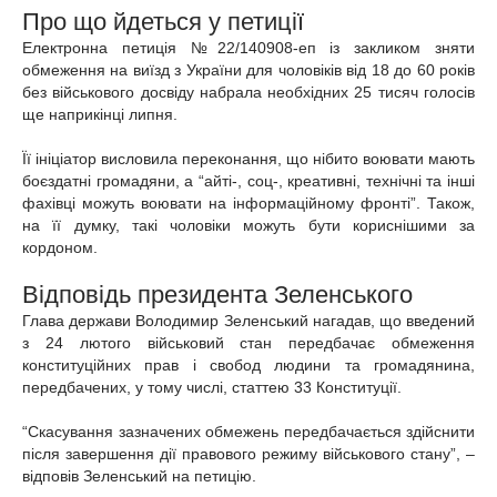
Про що йдеться у петиції
Електронна петиція №22/140908-еп із закликом зняти
обмеження на виїзд з України для чоловіків від 18 до 60 років
без військового досвіду набрала необхідних 25 тисяч голосів
ще наприкінці липня.
Її ініціатор висловила переконання, що нібито воювати мають
боєздатні громадяни, а “айті-, соц-, креативні, технічні та інші
фахівці можуть воювати на інформаційному фронті”. Також,
на її думку, такі чоловіки можуть бути кориснішими за
кордоном.
Відповідь президента Зеленського
Глава держави Володимир Зеленський нагадав, що введений
з 24 лютого військовий стан передбачає обмеження
конституційних прав і свобод людини та громадянина,
передбачених, у тому числі, статтею 33 Конституції.
“Скасування зазначених обмежень передбачається здійснити
після завершення дії правового режиму військового стану”, –
відповів Зеленський на петицію.