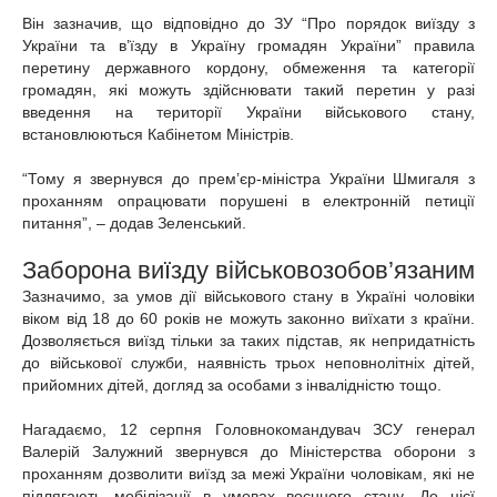
Він зазначив, що відповідно до ЗУ “Про порядок виїзду з
України та в’їзду в Україну громадян України” правила
перетину державного кордону, обмеження та категорії
громадян, які можуть здійснювати такий перетин у разі
введення на території України військового стану,
встановлюються Кабінетом Міністрів.
“Тому я звернувся до прем’єр-міністра України Шмигаля з
проханням опрацювати порушені в електронній петиції
питання”, – додав Зеленський.
Заборона виїзду військовозобов’язаним
Зазначимо, за умов дії військового стану в Україні чоловіки
віком від 18 до 60 років не можуть законно виїхати з країни.
Дозволяється виїзд тільки за таких підстав, як непридатність
до військової служби, наявність трьох неповнолітніх дітей,
прийомних дітей, догляд за особами з інвалідністю тощо.
Нагадаємо, 12 серпня Головнокомандувач ЗСУ генерал
Валерій Залужний звернувся до Міністерства оборони з
проханням дозволити виїзд за межі України чоловікам, які не
підлягають мобілізації в умовах воєнного стану. До цієї