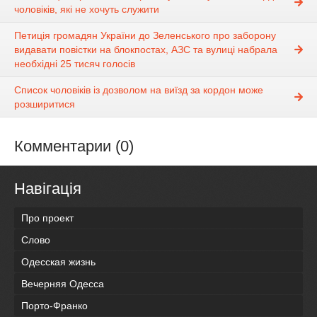
чоловіків, які не хочуть служити
Петиція громадян України до Зеленського про заборону
видавати повістки на блокпостах, АЗС та вулиці набрала
необхідні 25 тисяч голосів
Список чоловіків із дозволом на виїзд за кордон може
розширитися
Комментарии (0)
Навігація
Про проект
Слово
Одесская жизнь
Вечерняя Одесса
Порто-Франко