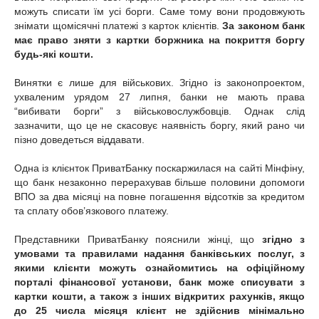
можуть списати їм усі борги. Саме тому вони продовжують
знімати щомісячні платежі з карток клієнтів.
За законом банк
має право зняти з картки боржника на покриття боргу
будь-які кошти.
Винятки є лише для військових. Згідно із законопроектом,
ухваленим урядом 27 липня, банки не мають права
“вибивати борги” з військовослужбовців. Однак слід
зазначити, що це не скасовує наявність боргу, який рано чи
пізно доведеться віддавати.
Одна із клієнток ПриватБанку поскаржилася на сайті Мінфіну,
що банк незаконно перерахував більше половини допомоги
ВПО за два місяці на повне погашення відсотків за кредитом
та сплату обов’язкового платежу.
Представники ПриватБанку пояснили жінці, що
згідно з
умовами та правилами надання банківських послуг, з
якими клієнти можуть ознайомитись на офіційному
порталі фінансової установи, банк може списувати з
картки кошти, а також з інших відкритих рахунків, якщо
до 25 числа місяця клієнт не здійснив мінімально