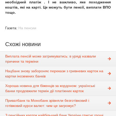
необхідний платіж . І не важливо, яке походження
коштів, які на карті. Це можуть бути пенсії, виплати ВПО
тощо.
Газета:
На пенсии
Схожі новини
Виплата пенсій може затримуватись: в уряді назвали
причини та терміни
Нацбанк знову забороняє перекази з гривневих карток на
картки іноземних банків
Хороша новина для біженців за кордоном: українські
банки продовжили термін дії платіжних карток
Приватбанк та Монобанк зрівняли безготівковий і
готівковий курси валют: чим це загрожує?
З пенсійних карток найбільший банк України списує гроші