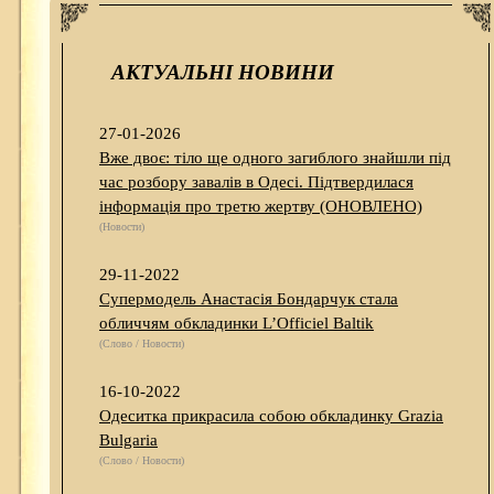
АКТУАЛЬНІ НОВИНИ
27-01-2026
Вже двоє: тіло ще одного загиблого знайшли під
час розбору завалів в Одесі. Підтвердилася
інформація про третю жертву (ОНОВЛЕНО)
(Новости)
29-11-2022
Супермодель Анастасія Бондарчук стала
обличчям обкладинки L’Officiel Baltik
(Слово / Новости)
16-10-2022
Одеситка прикрасила собою обкладинку Grazia
Bulgaria
(Слово / Новости)