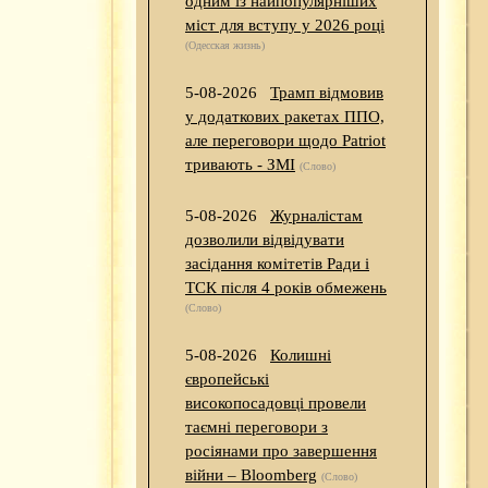
одним із найпопулярніших
міст для вступу у 2026 році
(Одесская жизнь)
5-08-2026
Трамп відмовив
у додаткових ракетах ППО,
але переговори щодо Patriot
тривають - ЗМІ
(Слово)
5-08-2026
Журналістам
дозволили відвідувати
засідання комітетів Ради і
ТСК після 4 років обмежень
(Слово)
5-08-2026
Колишні
європейські
високопосадовці провели
таємні переговори з
росіянами про завершення
війни – Bloomberg
(Слово)