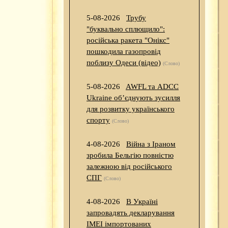
5-08-2026
Трубу
"буквально сплющило":
російська ракета "Онікс"
пошкодила газопровід
поблизу Одеси (відео)
(Слово)
5-08-2026
AWFL та ADCC
Ukraine об’єднують зусилля
для розвитку українського
спорту
(Слово)
4-08-2026
Війна з Іраном
зробила Бельгію повністю
залежною від російського
СПГ
(Слово)
4-08-2026
В Україні
запровадять декларування
IMEI імпортованих