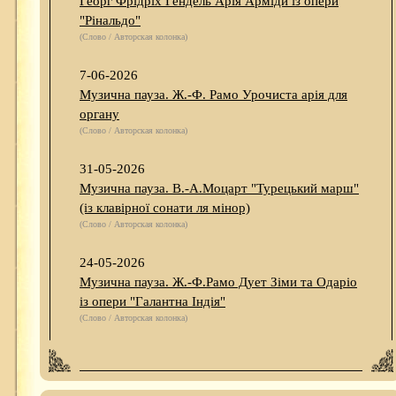
Георг Фрідріх Гендель Арія Арміди із опери
"Рінальдо"
(Слово / Авторская колонка)
7-06-2026
Музична пауза. Ж.-Ф. Рамо Урочиста арія для
органу
(Слово / Авторская колонка)
31-05-2026
Музична пауза. В.-А.Моцарт "Турецький марш"
(із клавірної сонати ля мінор)
(Слово / Авторская колонка)
24-05-2026
Музична пауза. Ж.-Ф.Рамо Дует Зіми та Одаріо
із опери "Галантна Індія"
(Слово / Авторская колонка)