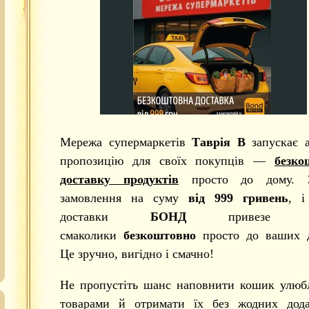
Мережа супермаркетів
Таврія В
запускає 
пропозицію для своїх покупців —
безко
доставку продуктів
просто до дому. З
замовлення на суму
від 999 гривень
, і
доставки
БОНД
привезе о
смаколики
безкоштовно
просто до ваших 
Це зручно, вигідно і смачно!
Не пропустіть шанс наповнити кошик улюб
товарами й отримати їх без жодних дода