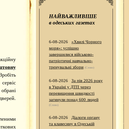
НАЙВАЖЛИВІШЕ
в одеських газетах
6-08-2026
«Хвилі Чорного
моря»: успішно
завершилися військово-
акційну
патріотичні навчально-
штовну
тренувальні збори
(Слово)
робіть
6-08-2026
За пів 2026 року
 сервіс
в Україні у ДТП через
брані
перевищення швидкості
дверей.
загинули понад 600 людей
(Слово)
6-08-2026
Діалоги органу
леними
та клавесину в Одеській
ткових