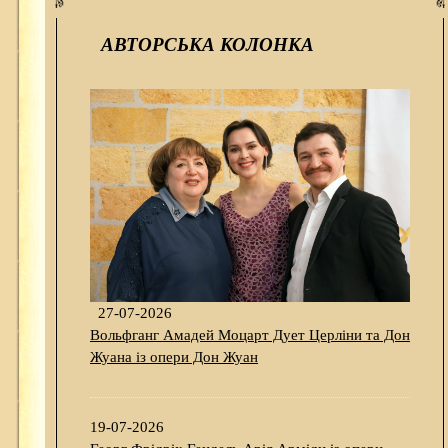
АВТОРСЬКА КОЛОНКА
27-07-2026
Вольфганг Амадей Моцарт Дует Церліни та Дон
Жуана із опери Дон Жуан
19-07-2026