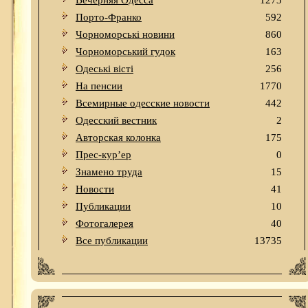
Вечерняя Одесса
1273
Порто-Франко
592
Чорноморські новини
860
Чорноморський гудок
163
Одеськi вiстi
256
На пенсии
1770
Всемирные одесские новости
442
Одесский вестник
2
Авторская колонка
175
Прес-кур’ер
0
Знамено труда
15
Новости
41
Публикации
10
Фотогалерея
40
Все публикации
13735