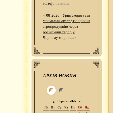
телефонів
(Слово)
4-08-2026
Уряд скоригував
мінімальні експортні ціни на
агропродукцію через
російський терор у
Чорному морі
(Слово)
АРХІВ НОВИН
«
Серпень 2026 »
Пн
Вт
Ср
Чт
Пт
Сб
Нд