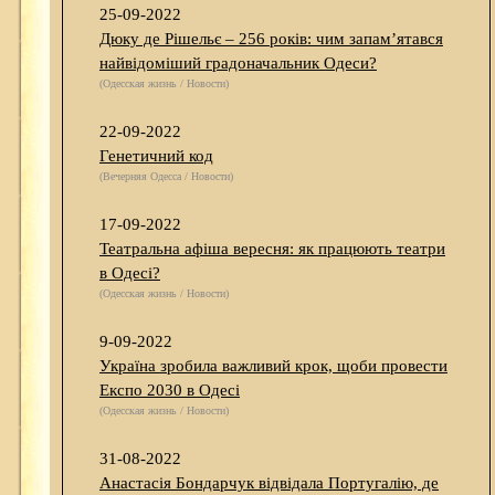
25-09-2022
Дюку де Рішельє – 256 років: чим запам’ятався
найвідоміший градоначальник Одеси?
(Одесская жизнь / Новости)
22-09-2022
Генетичний код
(Вечерняя Одесса / Новости)
17-09-2022
Театральна афіша вересня: як працюють театри
в Одесі?
(Одесская жизнь / Новости)
9-09-2022
Україна зробила важливий крок, щоби провести
Експо 2030 в Одесі
(Одесская жизнь / Новости)
31-08-2022
Анастасія Бондарчук відвідала Португалію, де