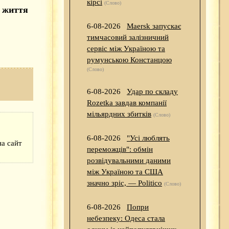
кірсі
(Слово)
 життя
6-08-2026
Maersk запускає
тимчасовий залізничний
сервіс між Україною та
румунською Констанцою
(Слово)
6-08-2026
Удар по складу
Rozetka завдав компанії
мільярдних збитків
(Слово)
6-08-2026
"Усі люблять
а сайт
переможців": обмін
розвідувальними даними
між Україною та США
значно зріс, — Politico
(Слово)
6-08-2026
Попри
небезпеку: Одеса стала