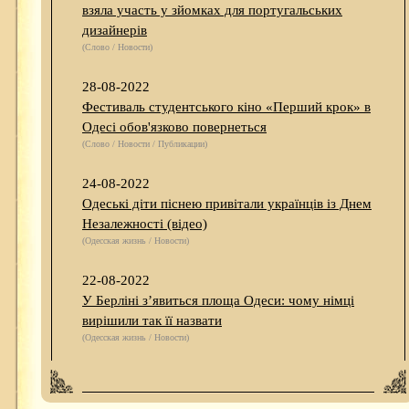
взяла участь у зйомках для португальських
дизайнерів
(Слово / Новости)
28-08-2022
Фестиваль студентського кіно «Перший крок» в
Одесі обов'язково повернеться
(Слово / Новости / Публикации)
24-08-2022
Одеські діти піснею привітали українців із Днем
Незалежності (відео)
(Одесская жизнь / Новости)
22-08-2022
У Берліні з’явиться площа Одеси: чому німці
вирішили так її назвати
(Одесская жизнь / Новости)