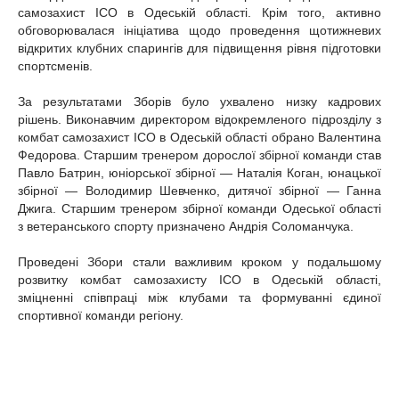
самозахист ІСО в Одеській області. Крім того, активно
обговорювалася ініціатива щодо проведення щотижневих
відкритих клубних спарингів для підвищення рівня підготовки
спортсменів.
За результатами Зборів було ухвалено низку кадрових
рішень. Виконавчим директором відокремленого підрозділу з
комбат самозахист ІСО в Одеській області обрано Валентина
Федорова. Старшим тренером дорослої збірної команди став
Павло Батрин, юніорської збірної — Наталія Коган, юнацької
збірної — Володимир Шевченко, дитячої збірної — Ганна
Джига. Старшим тренером збірної команди Одеської області
з ветеранського спорту призначено Андрія Соломанчука.
Проведені Збори стали важливим кроком у подальшому
розвитку комбат самозахисту ІСО в Одеській області,
зміцненні співпраці між клубами та формуванні єдиної
спортивної команди регіону.