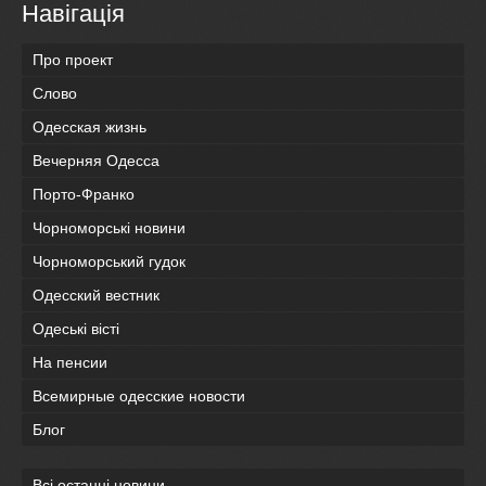
Навігація
Про проект
Слово
Одесская жизнь
Вечерняя Одесса
Порто-Франко
Чорноморські новини
Чорноморський гудок
Одесский вестник
Одеськi вiстi
На пенсии
Всемирные одесские новости
Блог
Всі останні новини