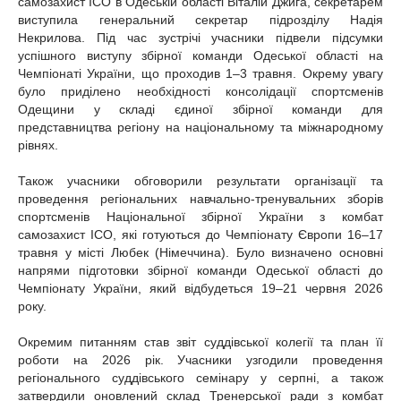
самозахист ІСО в Одеській області Віталій Джига, секретарем
виступила генеральний секретар підрозділу Надія
Некрилова. Під час зустрічі учасники підвели підсумки
успішного виступу збірної команди Одеської області на
Чемпіонаті України, що проходив 1–3 травня. Окрему увагу
було приділено необхідності консолідації спортсменів
Одещини у складі єдиної збірної команди для
представництва регіону на національному та міжнародному
рівнях.
Також учасники обговорили результати організації та
проведення регіональних навчально-тренувальних зборів
спортсменів Національної збірної України з комбат
самозахист ІСО, які готуються до Чемпіонату Європи 16–17
травня у місті Любек (Німеччина). Було визначено основні
напрями підготовки збірної команди Одеської області до
Чемпіонату України, який відбудеться 19–21 червня 2026
року.
Окремим питанням став звіт суддівської колегії та план її
роботи на 2026 рік. Учасники узгодили проведення
регіонального суддівського семінару у серпні, а також
затвердили оновлений склад Тренерської ради з комбат