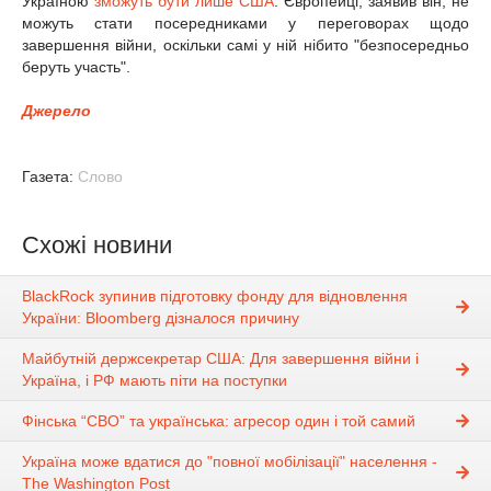
Україною
зможуть бути лише США
. Європейці, заявив він, не
можуть стати посередниками у переговорах щодо
завершення війни, оскільки самі у ній нібито "безпосередньо
беруть участь".
Джерело
Газета:
Слово
Схожі новини
BlackRock зупинив підготовку фонду для відновлення
України: Bloomberg дізналося причину
Майбутній держсекретар США: Для завершення війни і
Україна, і РФ мають піти на поступки
Фінська “СВО” та українська: агресор один і той самий
Україна може вдатися до "повної мобілізації" населення -
The Washington Post