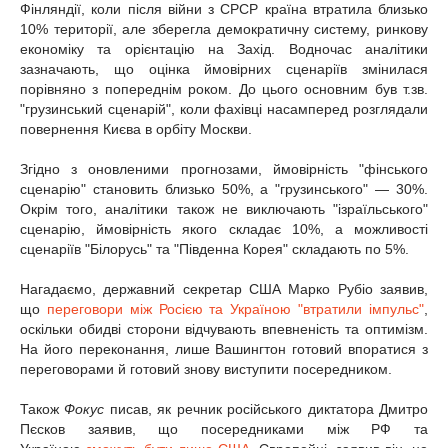
Фінляндії, коли після війни з СРСР країна втратила близько
10% території, але зберегла демократичну систему, ринкову
економіку та орієнтацію на Захід. Водночас аналітики
зазначають, що оцінка ймовірних сценаріїв змінилася
порівняно з попереднім роком. До цього основним був т.зв.
"грузинський сценарій", коли фахівці насамперед розглядали
повернення Києва в орбіту Москви.
Згідно з оновленими прогнозами, ймовірність "фінського
сценарію" становить близько 50%, а "грузинського" — 30%.
Окрім того, аналітики також не виключають "ізраїльського"
сценарію, ймовірність якого складає 10%, а можливості
сценаріїв "Білорусь" та "Південна Корея" складають по 5%.
Нагадаємо, державний секретар США Марко Рубіо заявив,
що
переговори між Росією та Україною "втратили імпульс"
,
оскільки обидві сторони відчувають впевненість та оптимізм.
На його переконання, лише Вашингтон готовий впоратися з
переговорами й готовий знову виступити посередником.
Також
Фокус
писав, як речник російського диктатора Дмитро
Пєсков заявив, що посередниками між РФ та