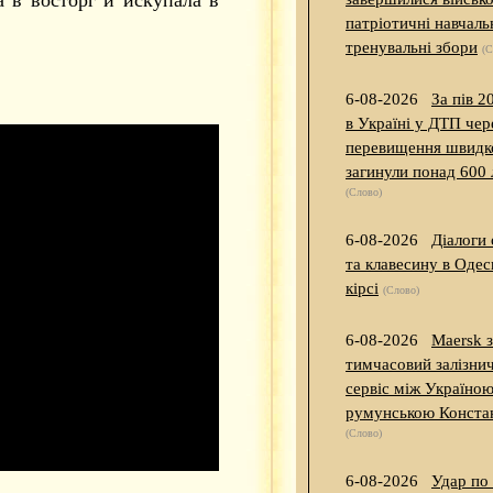
патріотичні навчаль
тренувальні збори
(С
6-08-2026
За пів 2
в Україні у ДТП чер
перевищення швидк
загинули понад 600
(Слово)
6-08-2026
Діалоги
та клавесину в Одес
кірсі
(Слово)
6-08-2026
Maersk 
тимчасовий залізни
сервіс між Україною
румунською Конст
(Слово)
6-08-2026
Удар по