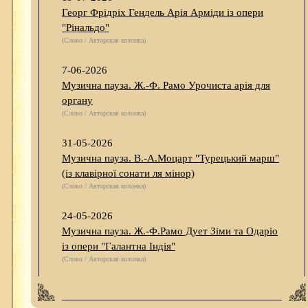
Георг Фрідріх Гендель Арія Арміди із опери
"Рінальдо"
(Слово / Авторская колонка)
7-06-2026
Музична пауза. Ж.-Ф. Рамо Урочиста арія для
органу
(Слово / Авторская колонка)
31-05-2026
Музична пауза. В.-А.Моцарт "Турецький марш"
(із клавірної сонати ля мінор)
(Слово / Авторская колонка)
24-05-2026
Музична пауза. Ж.-Ф.Рамо Дует Зіми та Одаріо
із опери "Галантна Індія"
(Слово / Авторская колонка)