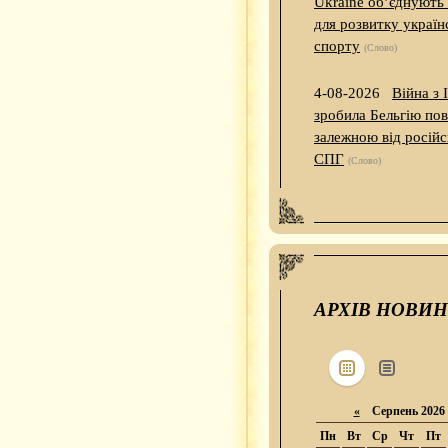
Ukraine об’єднують
для розвитку україн
спорту
(Слово)
4-08-2026
Війна з 
зробила Бельгію по
залежною від російс
СПГ
(Слово)
АРХІВ НОВИН
«
Серпень 2026
Пн
Вт
Ср
Чт
Пт