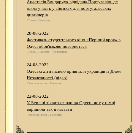
Анастасія Бондарчук відвідала Португалію, де
взяла участь у зйомках для португальських
дизайнерів
(Слово / Новости)
28-08-2022
Фестиваль студентського кіно «Перший крок» в
Одесі обов'язково повернеться
(Слово / Новости / Публикации)
24-08-2022
Одеські діти піснею привітали українців із Днем
Незалежності (відео)
(Одесская жизнь / Новости)
22-08-2022
У Берліні з’явиться площа Одеси: чому німці
вирішили так її назвати
(Одесская жизнь / Новости)