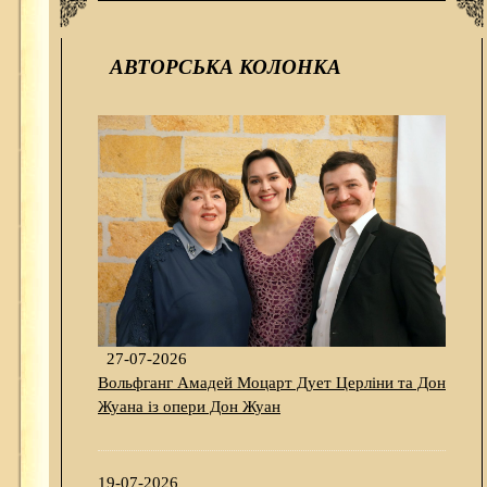
АВТОРСЬКА КОЛОНКА
27-07-2026
Вольфганг Амадей Моцарт Дует Церліни та Дон
Жуана із опери Дон Жуан
19-07-2026