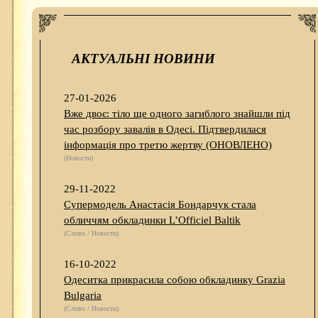
АКТУАЛЬНІ НОВИНИ
27-01-2026
Вже двоє: тіло ще одного загиблого знайшли під
час розбору завалів в Одесі. Підтвердилася
інформація про третю жертву (ОНОВЛЕНО)
(Новости)
29-11-2022
Супермодель Анастасія Бондарчук стала
обличчям обкладинки L’Officiel Baltik
(Слово / Новости)
16-10-2022
Одеситка прикрасила собою обкладинку Grazia
Bulgaria
(Слово / Новости)