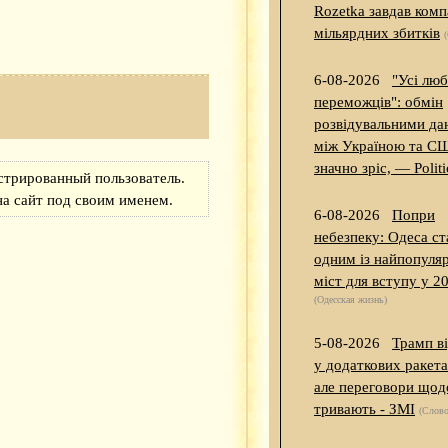
Rozetka завдав комп
мільярдних збитків
6-08-2026
"Усі люб
переможців": обмін
розвідувальними д
між Україною та С
значно зріс, — Polit
стрированный пользователь.
на сайт под своим именем.
6-08-2026
Попри
небезпеку: Одеса ст
одним із найпопуля
міст для вступу у 2
(Одесская жизнь)
5-08-2026
Трамп в
у додаткових ракет
але переговори щодо
тривають - ЗМІ
(Слово