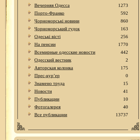
Вечерняя Одесса
1273
Порто-Франко
592
Чорноморські новини
860
Чорноморський гудок
163
Одеськi вiстi
256
На пенсии
1770
Всемирные одесские новости
442
Одесский вестник
2
Авторская колонка
175
Прес-кур’ер
0
Знамено труда
15
Новости
41
Публикации
10
Фотогалерея
40
Все публикации
13737