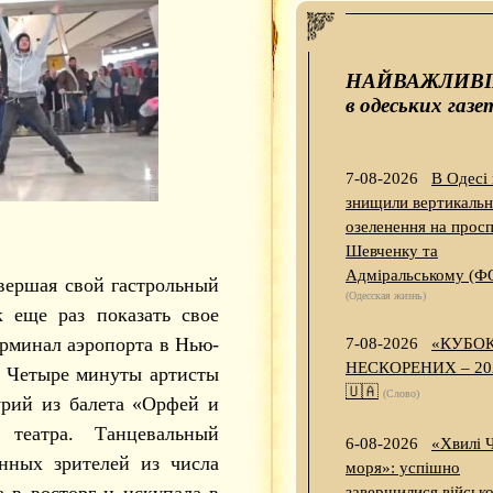
НАЙВАЖЛИВ
в одеських газе
7-08-2026
В Одесі
знищили вертикальн
озеленення на просп
Шевченку та
Адміральському (Ф
авершая свой гастрольный
(Одесская жизнь)
еще раз показать свое
ерминал аэропорта в Нью-
7-08-2026
«КУБО
НЕСКОРЕНИХ – 20
. Четыре минуты артисты
🇺🇦
(Слово)
урий из балета «Орфей и
театра. Танцевальный
6-08-2026
«Хвилі 
нных зрителей из числа
моря»: успішно
 в восторг и искупала в
завершилися військо