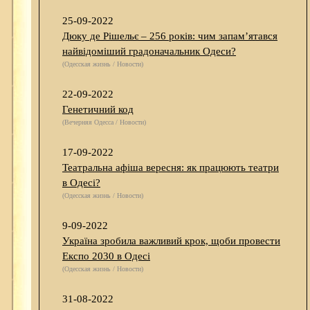
25-09-2022
Дюку де Рішельє – 256 років: чим запам’ятався
найвідоміший градоначальник Одеси?
(Одесская жизнь / Новости)
22-09-2022
Генетичний код
(Вечерняя Одесса / Новости)
17-09-2022
Театральна афіша вересня: як працюють театри
в Одесі?
(Одесская жизнь / Новости)
9-09-2022
Україна зробила важливий крок, щоби провести
Експо 2030 в Одесі
(Одесская жизнь / Новости)
31-08-2022