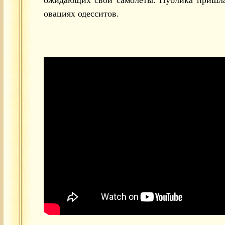
овациях одесситов.