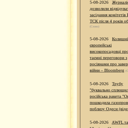
5-08-2026
Журналі
дозволили відвідува
засідання комітетів 
ТСК після 4 років 
(Слово)
5-08-2026
Колишні
європейські
високопосадовці пр
таємні переговори з
росіянами про заве
війни – Bloomberg
(
5-08-2026
Трубу
"буквально сплющил
російська ракета "О
пошкодила газопров
поблизу Одеси (віде
5-08-2026
AWFL т