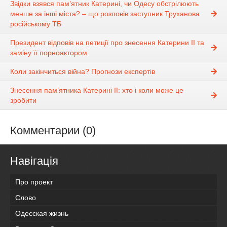
Звідки взявся пам’ятник Катерині, чи Одесу обстрілюють
менше за інші міста? – що розповів заступник Труханова
російському ТБ
Президент відповів на петиції про знесення Катерини ІІ та
заміну її порноактором
Коли закінчиться війна? Прогнози експертів
Знесення пам’ятника Катерині II: хто і коли може це
зробити
Комментарии (0)
Навігація
Про проект
Слово
Одесская жизнь