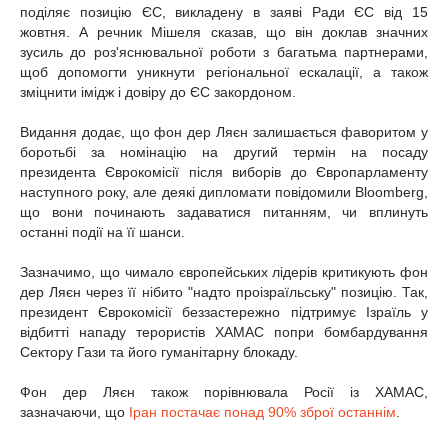
поділяє позицію ЄС, викладену в заяві Ради ЄС від 15
жовтня. А речник Мішеля сказав, що він доклав значних
зусиль до роз'яснювальної роботи з багатьма партнерами,
щоб допомогти уникнути регіональної ескалації, а також
зміцнити імідж і довіру до ЄС закордоном.
Видання додає, що фон дер Ляєн залишається фаворитом у
боротьбі за номінацію на другий термін на посаду
президента Єврокомісії після виборів до Європарламенту
наступного року, але деякі дипломати повідомили Bloomberg,
що вони починають задаватися питанням, чи вплинуть
останні події на її шанси.
Зазначимо, що чимало європейських лідерів критикують фон
дер Ляєн через її нібито "надто проізраїльську" позицію. Так,
президент Єврокомісії беззастережно підтримує Ізраїль у
відбитті нападу терористів ХАМАС попри бомбардування
Сектору Гази та його гуманітарну блокаду.
Фон дер Ляєн також порівнювала Росії із ХАМАС,
зазначаючи, що
Іран постачає понад 90% зброї останнім
.