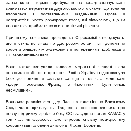
Зараз, коли її термін перебування на посаді закінчується і
з'являється перспектива другого, мало хто скаже, що вона не
впоралася з поставленими завданнями. Проте її
напористість часто розчаровує колег, які відчувають, що їм
доводиться приймати важливі політичні рішення.
При цьому союзники президента Єврокомісії стверджують,
що її стиль не лише не дає розбіжностей - він допоміг їй
зробити більше, ніж будь-кому з її попередників, щоб надати
ЄС геополітичної ваги.
Вона також виступила голосом моральної ясності після
повномасштабного вторгнення Росії в Україну і підштовхнула
блок до прийняття сильних санкцій в той час, коли самі
лідери - особливо Франції та Німеччини - були більш
несміливими.
Водночас реакцію фон дер Ляєн на конфлікт на Близькому
Сході часто критикують. Так, вона поспішно заявила про
повну підтримку Ізраїля з боку ЄС і засудила напад ХАМАС у
той час, як Євросоюз вже виробив спільну позицію, яку
координував головний дипломат Жозеп Боррель.