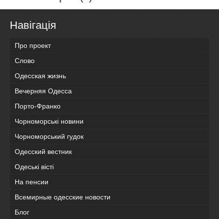
Навігація
Про проект
Слово
Одесская жизнь
Вечерняя Одесса
Порто-Франко
Чорноморські новини
Чорноморський гудок
Одесский вестник
Одеськi вiстi
На пенсии
Всемирные одесские новости
Блог