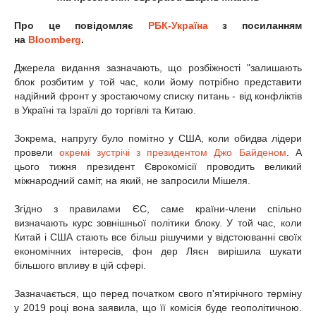
Про це повідомляє
РБК-Україна
з посиланням
на
Bloomberg
.
Джерела видання зазначають, що розбіжності "залишають
блок розбитим у той час, коли йому потрібно представити
надійний фронт у зростаючому списку питань - від конфліктів
в Україні та Ізраїлі до торгівлі та Китаю.
Зокрема, напругу було помітно у США, коли обидва лідери
провели
окремі зустрічі з президентом Джо Байденом
. А
цього тижня президент Єврокомісії проводить великий
міжнародний саміт, на який, не запросили Мішеля.
Згідно з правилами ЄС, саме країни-члени спільно
визначають курс зовнішньої політики блоку. У той час, коли
Китай і США стають все більш рішучими у відстоюванні своїх
економічних інтересів, фон дер Ляєн вирішила шукати
більшого впливу в цій сфері.
Зазначається, що перед початком свого п'ятирічного терміну
у 2019 році вона заявила, що її комісія буде геополітичною.