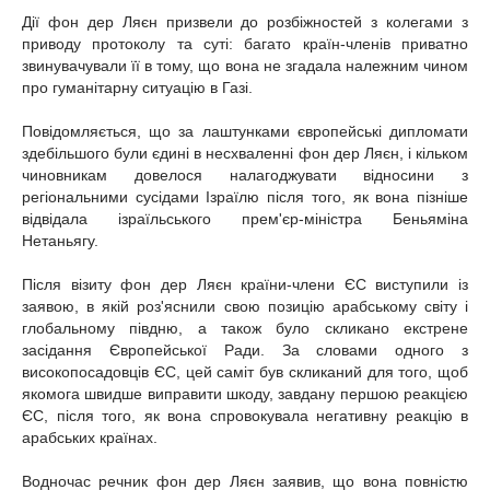
Дії фон дер Ляєн призвели до розбіжностей з колегами з
приводу протоколу та суті: багато країн-членів приватно
звинувачували її в тому, що вона не згадала належним чином
про гуманітарну ситуацію в Газі.
Повідомляється, що за лаштунками європейські дипломати
здебільшого були єдині в несхваленні фон дер Ляєн, і кільком
чиновникам довелося налагоджувати відносини з
регіональними сусідами Ізраїлю після того, як вона пізніше
відвідала ізраїльського прем'єр-міністра Беньяміна
Нетаньягу.
Після візиту фон дер Ляєн країни-члени ЄС виступили із
заявою, в якій роз'яснили свою позицію арабському світу і
глобальному півдню, а також було скликано екстрене
засідання Європейської Ради. За словами одного з
високопосадовців ЄС, цей саміт був скликаний для того, щоб
якомога швидше виправити шкоду, завдану першою реакцією
ЄС, після того, як вона спровокувала негативну реакцію в
арабських країнах.
Водночас речник фон дер Ляєн заявив, що вона повністю