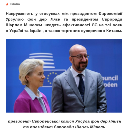
Слово
Напруженість у стосунках між президентом Єврокомісії
Урсулою фон дер Ляєн та президентом Євроради
Шарлем Мішелем шкодять ефективності ЄС на тлі воєн
в Україні та Ізраїлі, а також торгових суперечок з Китаєм.
президент Європейської комісії Урсула фон дер Ляйєн
та президент Євроради Шарль Мішель