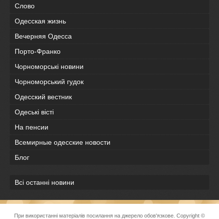
Слово
Одесская жизнь
Вечерняя Одесса
Порто-Франко
Чорноморські новини
Чорноморський гудок
Одесский вестник
Одеськi вiстi
На пенсии
Всемирные одесские новости
Блог
Всі останні новини
При використанні матеріалів посилання на джерело обов'язкове. Copyright ©