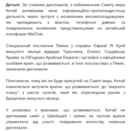
Деталі:
За словами дипломатів, з наближенням Саміту миру
Китай активізував свою інформаційно-пропагандистську
діяльність через зустрічі з іноземними високопосадовцями,
які приїжджають з візитом, телефонні дзвінки та
повідомлення іноземним представництвам на китайській
платформі WeChat.
Спеціальний посланник Пекіна у справах Євразії Лі Хуей
минулого місяця відвідав Туреччину, Єгипет, Саудівську
Аравію та Об'єднані Арабські Емірати і зустрівся з офіційними
особами країн, що розвиваються, в їхніх посольствах у Пекіні,
зазначили дипломати.
Пояснюючи, чому він не буде присутній на Саміті миру, Китай
намагається залучити країни, що розвиваються, до "мирного
плану" з шести пунктів, який він оприлюднив разом з
Бразилією минулого місяця.
У розмовах з країнами, що розвиваються, Китай не
критикував саміт у Швейцарії і прямо не просив країни
утриматися від участі, повідомили агентству пекінські
дипломати.