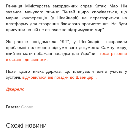
Речниця Міністерства закордонних справ Китаю Мао Нін
заявила минулого тижня: "Китай щиро сподівається, що
мирна конференція (у Швейцарії) не перетвориться на
платформу для створення блокового протистояння. Не бути
присутнім на ній не означає не підтримувати мир".
Як раніше повідомляла "ЄП", у Швейцарії виправили
проблемні положення підсумкового документа Саміту миру,
який міг мати небажані наслідки для України -
текст рішення
в останні дні змінили.
Після цього низка держав, що планували взяти участь у
зустрічі,
відмовилися від поїздки до Швейцарії.
Джерело
Газета:
Слово
Схожі новини