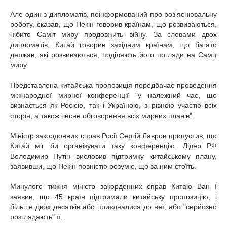
Але один з дипломатів, поінформований про роз'яснювальну
роботу, сказав, що Пекін говорив країнам, що розвиваються,
нібито Саміт миру продовжить війну. За словами двох
дипломатів, Китай говорив західним країнам, що багато
держав, які розвиваються, поділяють його погляди на Саміт
миру.
Представлена китайська пропозиція передбачає проведення
міжнародної мирної конференції "у належний час, що
визнається як Росією, так і Україною, з рівною участю всіх
сторін, а також чесне обговорення всіх мирних планів".
Міністр закордонних справ Росії Сергій Лавров припустив, що
Китай міг би організувати таку конференцію. Лідер РФ
Володимир Путін висловив підтримку китайському плану,
заявивши, що Пекін повністю розуміє, що за ним стоїть.
Минулого тижня міністр закордонних справ Китаю Ван Ї
заявив, що 45 країн підтримали китайську пропозицію, і
більше двох десятків або приєдналися до неї, або "серйозно
розглядають" її.