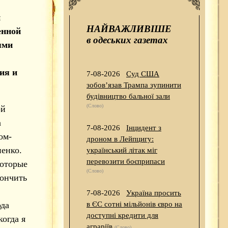
й
НАЙВАЖЛИВІШЕ
енной
в одеських газетах
ями
ия и
7-08-2026
Суд США
зобов’язав Трампа зупинити
будівництво бальної зали
(Слово)
ой
а
7-08-2026
Інцидент з
ом-
дроном в Лейпцигу:
ненко.
український літак міг
перевозити боєприпаси
которые
(Слово)
кончить
7-08-2026
Україна просить
ода
в ЄС сотні мільйонів євро на
доступні кредити для
когда я
аграріїв
(Слово)