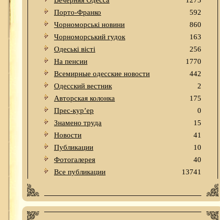
Вечерняя Одесса
1273
Порто-Франко
592
Чорноморські новини
860
Чорноморський гудок
163
Одеськi вiстi
256
На пенсии
1770
Всемирные одесские новости
442
Одесский вестник
2
Авторская колонка
175
Прес-кур’ер
0
Знамено труда
15
Новости
41
Публикации
10
Фотогалерея
40
Все публикации
13741