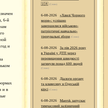
🇺🇦
(Слово)
азначен
6-08-2026
«Хвилі Чорного
, 6-й
моря»: успішно
завершилися військово-
 нам
патріотичні навчально-
го
тренувальні збори
(Слово)
тной
год и
6-08-2026
За пів 2026 року
в Україні у ДТП через
перевищення швидкості
на
загинули понад 600 людей
ньком
(Слово)
6-08-2026
Діалоги органу
формах
та клавесину в Одеській
 и в
кірсі
(Слово)
ные
6-08-2026
Maersk запускає
тимчасовий залізничний