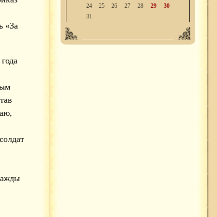
24
25
26
27
28
29
30
31
ь «За
 года
ным
тав
аю,
солдат
важды