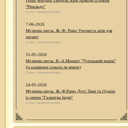
Георг Фрідріх Гендель Арія Арміди із опери
"Рінальдо"
(Слово / Авторская колонка)
7-06-2026
Музична пауза. Ж.-Ф. Рамо Урочиста арія для
органу
(Слово / Авторская колонка)
31-05-2026
Музична пауза. В.-А.Моцарт "Турецький марш"
(із клавірної сонати ля мінор)
(Слово / Авторская колонка)
24-05-2026
Музична пауза. Ж.-Ф.Рамо Дует Зіми та Одаріо
із опери "Галантна Індія"
(Слово / Авторская колонка)