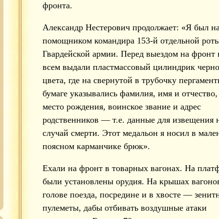
фронта.
Александр Нестерович продолжает: «Я был н
помощником командира 153-й отдельной роты
Гвардейской армии. Перед выездом на фронт
всем выдали пластмассовый цилиндрик черно
цвета, где на свернутой в трубочку пергамен
бумаге указывались фамилия, имя и отчество, 
место рождения, воинское звание и адрес
родственников — т.е. данные для извещения 
случай смерти. Этот медальон я носил в мале
поясном карманчике брюк».
Ехали на фронт в товарных вагонах. На плат
были установлены орудия. На крышах вагонов
голове поезда, посредине и в хвосте — зенит
пулеметы, дабы отбивать воздушные атаки