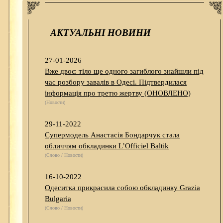
АКТУАЛЬНІ НОВИНИ
27-01-2026
Вже двоє: тіло ще одного загиблого знайшли під
час розбору завалів в Одесі. Підтвердилася
інформація про третю жертву (ОНОВЛЕНО)
(Новости)
29-11-2022
Супермодель Анастасія Бондарчук стала
обличчям обкладинки L’Officiel Baltik
(Слово / Новости)
16-10-2022
Одеситка прикрасила собою обкладинку Grazia
Bulgaria
(Слово / Новости)