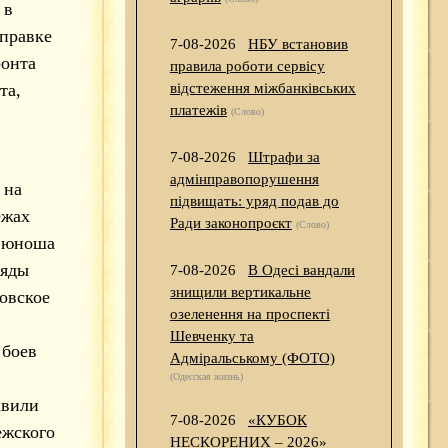
 в
тправке
7-08-2026
НБУ встановив
ронта
правила роботи сервісу
та,
відстеження міжбанківських
платежів
(Слово)
7-08-2026
Штрафи за
адмінправопорушення
 на
підвищать: уряд подав до
ежах
Ради законопроєкт
(Слово)
а юноша
ряды
7-08-2026
В Одесі вандали
знищили вертикальне
овское
озеленення на проспекті
Шевченку та
 боев
Адміральському (ФОТО)
(Одесская жизнь)
авили
7-08-2026
«КУБОК
ежского
НЕСКОРЕНИХ – 2026»