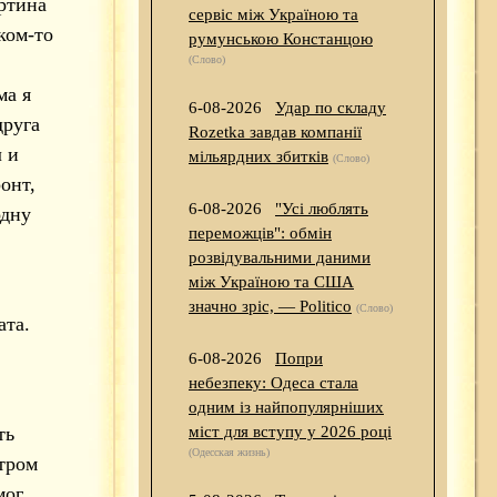
артина
сервіс між Україною та
ком-то
румунською Констанцою
(Слово)
ма я
6-08-2026
Удар по складу
друга
Rozetka завдав компанії
л и
мільярдних збитків
(Слово)
онт,
6-08-2026
"Усі люблять
одну
переможців": обмін
розвідувальними даними
між Україною та США
значно зріс, — Politico
(Слово)
ата.
6-08-2026
Попри
небезпеку: Одеса стала
одним із найпопулярніших
ть
міст для вступу у 2026 році
(Одесская жизнь)
тром
мог