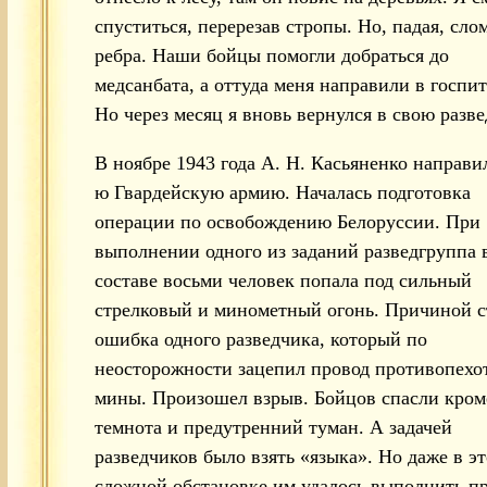
спуститься, перерезав стропы. Но, падая, сло
ребра. Наши бойцы помогли добраться до
медсанбата, а оттуда меня направили в госпит
Но через месяц я вновь вернулся в свою разве
В ноябре 1943 года А. Н. Касьяненко направил
ю Гвардейскую армию. Началась подготовка
операции по освобождению Белоруссии. При
выполнении одного из заданий разведгруппа 
составе восьми человек попала под сильный
стрелковый и минометный огонь. Причиной с
ошибка одного разведчика, который по
неосторожности зацепил провод противопехо
мины. Произошел взрыв. Бойцов спасли кро
темнота и предутренний туман. А задачей
разведчиков было взять «языка». Но даже в э
сложной обстановке им удалось выполнить п