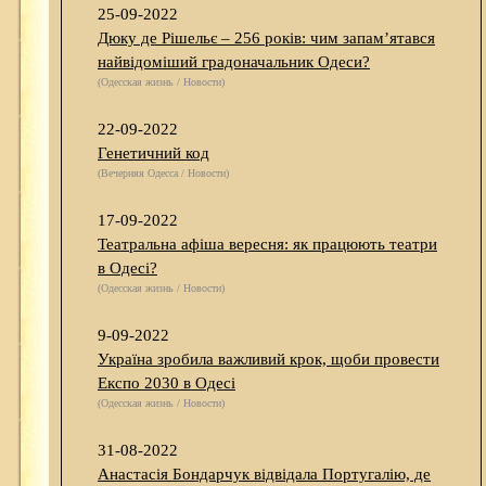
25-09-2022
Дюку де Рішельє – 256 років: чим запам’ятався
найвідоміший градоначальник Одеси?
(Одесская жизнь / Новости)
22-09-2022
Генетичний код
(Вечерняя Одесса / Новости)
17-09-2022
Театральна афіша вересня: як працюють театри
в Одесі?
(Одесская жизнь / Новости)
9-09-2022
Україна зробила важливий крок, щоби провести
Експо 2030 в Одесі
(Одесская жизнь / Новости)
31-08-2022
Анастасія Бондарчук відвідала Португалію, де