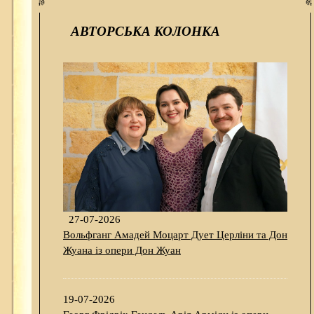
АВТОРСЬКА КОЛОНКА
27-07-2026
Вольфганг Амадей Моцарт Дует Церліни та Дон
Жуана із опери Дон Жуан
19-07-2026