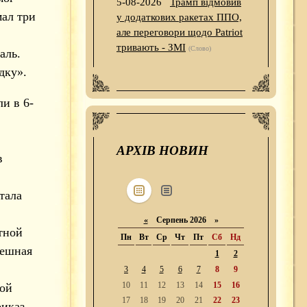
5-08-2026
Трамп відмовив
мал три
у додаткових ракетах ППО,
але переговори щодо Patriot
тривають - ЗМІ
(Слово)
аль.
дку».
и в 6-
АРХІВ НОВИН
в
тала
«
Серпень 2026 »
тной
Пн
Вт
Ср
Чт
Пт
Сб
Нд
мешная
1
2
3
4
5
6
7
8
9
10
11
12
13
14
15
16
той
17
18
19
20
21
22
23
риказ