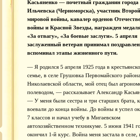
Касьяненко — почетный гражданин города
Ильчевска (Черноморска), участник Второ
мировой войны, кавалер орденов Отечеств
войны и Красной Звезды, награжден медал
«За отвагу», «За боевые заслуги». 5 апреля
заслуженный ветеран принимал поздравлен
вспоминал этапы жизненного пути.
— Я родился 5 апреля 1925 года в крестьянск
семье, в селе Грушовка Первомайского район
Николаевской области, мой отец был агроном
полеводом, — рассказывает Александр Касья
— У меня были сестра и три старших брата, 
воевали до конца войны. До войны я успел о
7 классов и начал учебу в Мигаевском
автохозяйственном техникуме. 5 июня 1941 г
окончил 1-й курс. Война меня застала в селе, 