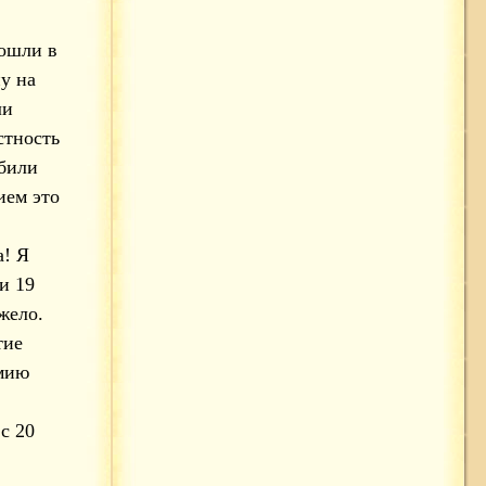
пошли в
у на
ли
стность
 били
ием это
а! Я
и 19
жело.
тие
рмию
с 20