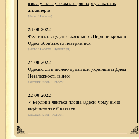
взяла участь у зйомках для португальських
дизайнерів
(Слово / Новости)
28-08-2022
Фестиваль студентського кіно «Перший крок» в
Одесі обов'язково повернеться
(Слово / Новости / Публикации)
24-08-2022
Одеські діти піснею привітали українців із Днем
Незалежності (відео)
(Одесская жизнь / Новости)
22-08-2022
У Берліні з’явиться площа Одеси: чому німці
вирішили так її назвати
(Одесская жизнь / Новости)