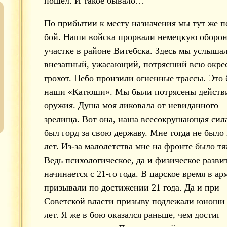
пошел. И такое бывало…
По прибытии к месту назначения мы тут же 
бой. Наши войска прорвали немецкую оборон
участке в районе Витебска. Здесь мы услыша
внезапный, ужасающий, потрясший всю окре
грохот. Небо пронзили огненные трассы. Это
наши «Катюши». Мы были потрясены действ
оружия. Душа моя ликовала от невиданного
зрелища. Вот она, наша всесокрушающая сил
был горд за свою державу. Мне тогда не было 
лет. Из-за малолетства мне на фронте было тя
Ведь психологическое, да и физическое разви
начинается с 21-го года. В царское время в а
призывали по достижении 21 года. Да и при
Советской власти призыву подлежали юноши 
лет. Я же в бою оказался раньше, чем достиг