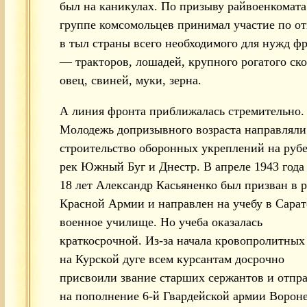
был на каникулах. По призыву райвоенкомата
группе комсомольцев принимал участие по о
в тыл страны всего необходимого для нужд ф
— тракторов, лошадей, крупного рогатого ско
овец, свиней, муки, зерна.
А линия фронта приближалась стремительно.
Молодежь допризывного возраста направляли
строительство оборонных укреплений на руб
рек Южный Буг и Днестр. В апреле 1943 год
18 лет Александр Касьяненко был призван в 
Красной Армии и направлен на учебу в Сарат
военное училище. Но учеба оказалась
краткосрочной. Из-за начала кровопролитных
на Курской дуге всем курсантам досрочно
присвоили звание старших сержантов и отпр
на пополнение 6-й Гвардейской армии Ворон