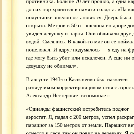
противника. Больше 70 лет прошло, а одна к
до сих пор хранится в памяти солдата. «На ка
полустанке эшелон остановился. Дверь была
открыта. Метров в 50 от эшелона во дворе до
увидел девушку и парня. Они обливали друг 
водой. Смеялись. В какой-то миг он ее пойма
поцеловал. И вдруг подумалось — я еду на фр
где могу быть убит или искалечен. А еще ни 
девушку не обнимал».
В августе 1943-го Касьяненко был назначен
разведчиком-корректировщиком огня с аэрост
Александр Нестерович вспоминает:
«Однажды фашистский истребитель поджог
аэростат. Я, падая с 200 метров, успел раскры
парашют за 150 метров от земли. Парашют ве
отнесло к лесу, там он повис на деревьях. Я с