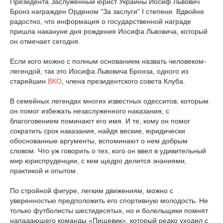
Президента Заслуженный юрист Украины Иосиф Львович
Бронз награжден Орденом "За заслуги" I степени. Вдвойне
радостно, что информация о государственной награде
пришла накануне дня рождения Иосифа Львовича, который
он отмечает сегодня.
Если кого можно с полным основанием назвать человеком-
легендой, так это Иосифа Львовича Бронза, одного из
старейшин
ВКО
, члена президентского совета Клуба.
В семейных легендах многих известных одесситов, которым
он помог избежать незаслуженного наказания, с
благоговением поминают его имя. И те, кому он помог
сократить срок наказания, найдя веские, юридически
обоснованные аргументы, вспоминают о нем добрым
словом. Что уж говорить о тех, кого он ввел в удивительный
мир юриспруденции, с кем щедро делится знаниями,
практикой и опытом.
По стройной фигуре, легким движениям, можно с
уверенностью предположить его спортивную молодость. Не
только футболисты шестидесятых, но и болельщики помнят
нападающего команды «Пищевик», который редко уходил с