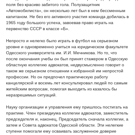
поля без красиво забитого гола. Полузащитник
«Автомобилиста», он несколько лет был в нем бессменным
капитаном. Не без его активного участия команда добилась в
1965 году большого успеха, завоевав право играть на
первенство СССР в классе «Б».
Непросто и нелегко было играть в футбол на серьезном
уровне и одновременно учиться на юридическом факультете
Одесского университета им. И.И. Мечникова. Но то, что
после окончания учебы он был принят стажером в Одесскую
областную коллегию адвокатов, недвусмысленно говорит о
таком же серьезном отношении к избранной им непростой
профессии. Но он предпочел практическую работу
канцелярской и восемь лет консультировал людей по самым
житейским вопросам, помогая выходить из казалось бы
неразрешимых ситуаций.
Науку организации и управления ему пришлось постигать на
практике. Член президиума коллегии адвокатов, заместитель
председателя и, наконец, Председатель сначала коллегии, а
затем и Совета адвокатов Одесской области. Эти нелегкие
ступени помогали ему осваивать заслуженное доверие